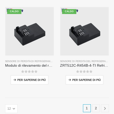
CALDO
CALDO
SENSORE DI PERDITA DI REFRIGERANTE R32
,
SENSORE DI PERDITA DEL REFRIGERANTE R2
SENSORE DI PERDITA DEL REFRIGERANTE R454B
Modulo di rilevamento del refrigerante ZRT512C-B | Sensore di gas NDIR a bassa tensione per R32, R454b, R290
ZRT512C-R454B-4-TI Refrigerant Sensor Module | NDIR Technology for HVAC & Industrial Safety Monitoring
0
su 5
0
su 5
PER SAPERNE DI PIÙ
PER SAPERNE DI PIÙ
1
2