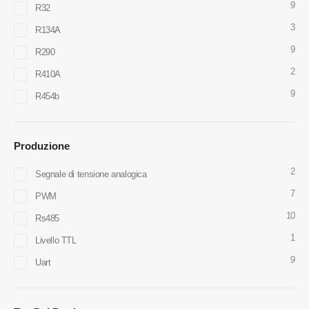
9
R32
3
R134A
9
R290
WeChat
WhatsApp
2
R410A
Prodotti caldi
9
R454b
Sensore R290
Sensore R454B
Produzione
Sensore R32
2
Segnale di tensione analogica
Sensore R410
7
PWM
Sensore R454B
10
Rs485
La nostra soluzione
1
Livello TTL
Rilevamento delle perdite del
9
refrigerante per i sistemi HVAC
Uart
Monitoraggio del refrigerante della
catena fredda