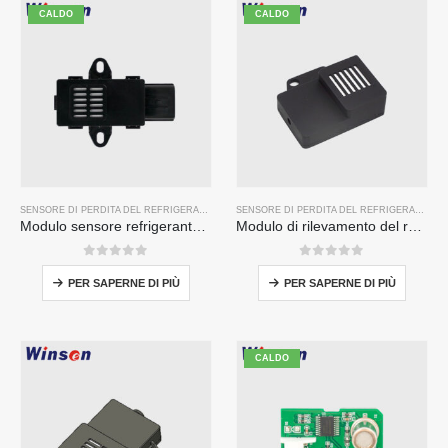
CALDO
CALDO
SENSORE DI PERDITA DEL REFRIGERANTE R290
,
SENSORE DEL GAS REFRIGERANTE
SENSORE DI PERDITA DEL REFRIGERANTE R290
Modulo sensore refrigerante ZRT510E-R290
Modulo di rilevamento del refrigerante serie ZRT512
0
su 5
0
su 5
PER SAPERNE DI PIÙ
PER SAPERNE DI PIÙ
CALDO