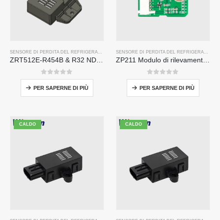
SENSORE DI PERDITA DEL REFRIGERANTE R454B
,
SENSORE DI PERDITA DI REFRIGERANTE
SENSORE DI PERDITA DEL REFRIGERANTE R290
ZRT512E-R454B & R32 NDIR Refrigerant Detection Module, RS485 HVAC Sensor, UL/IEC Certified
ZP211 Modulo di rilevamento del gas refrigerante-Sensore ad alta sensibilità per rilevamento delle perdite del refrigerante
0
su 5
0
su 5
PER SAPERNE DI PIÙ
PER SAPERNE DI PIÙ
CALDO
CALDO