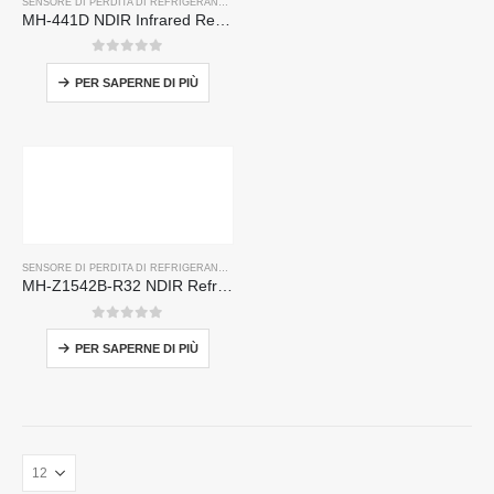
SENSORE DI PERDITA DI REFRIGERANTE R32
,
SENSORE DI PERDITE DEL REFRIGERANTE R
MH-441D NDIR Infrared Refrigerant Sensor | High Sensitivity | HVAC & Industrial Safety | Long Lifespan
0
su 5
PER SAPERNE DI PIÙ
SENSORE DI PERDITA DI REFRIGERANTE R32
MH-Z1542B-R32 NDIR Refrigerant Sensor | High Sensitivity | Long Lifespan | HVAC & Industrial Safety
0
su 5
PER SAPERNE DI PIÙ