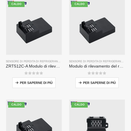
CALDO
CALDO
SENSORE DI PERDITA DI REFRIGERANTE R32
,
SENSORE DI PERDITA DEL REFRIGERANTE R2
SENSORE DI PERDITA DI REFRIGERANTE R32
ZRT512C-A Modulo di rilevamento del refrigerante | Sensore di gas NDIR per R32, R454B, R290 | Alimentazione ad ampio tensione
Modulo di rilevamento del refrigerante ZRT512C-B | Sensore di gas NDIR a bassa tensione per R32, R454b, R290
0
su 5
0
su 5
PER SAPERNE DI PIÙ
PER SAPERNE DI PIÙ
CALDO
CALDO