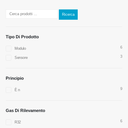
Ricerca
Tipo Di Prodotto
Contattaci
6
Modulo
Indirizzo
: No.299 Jinsuo Road, National High-Tech Zone, Zhengzhou
3
Sensore
Tel
:
0086-371-67169097
E-mail
:
cece@winsensor.com
Principio
WhatsApp
: +
8618595618735
9
È n
WeChat
: 18569903598
Gas Di Rilevamento
6
R32