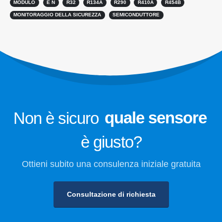
MODULO
È N
R32
R134A
R290
R410A
R454B
Monitoraggio della sicurezza del
MONITORAGGIO DELLA SICUREZZA
SEMICONDUTTORE
refrigerante per la conservazione a
freddo
Monitoraggio del gas di
refrigerazione industriale
Visualizza di più
Seguici
Non è sicuro
quale sensore
è giusto?
Ottieni subito una consulenza iniziale gratuita
Consultazione di richiesta
Winsen. © 2026. Tutti i diritti riservati
politica sulla riservatezza