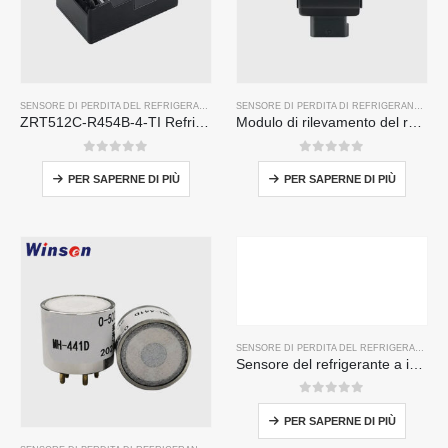
SENSORE DI PERDITA DEL REFRIGERANTE R454B
SENSORE DI PERDITA DI REFRIGERANTE R32
ZRT512C-R454B-4-TI Refrigerant Sensor Module | NDIR Technology for HVAC & Industrial Safety Monitoring
Modulo di rilevamento del refrigerante ZRT512J | Sensore di gas NDIR per R32, R454B, R290 | Comunicazione rs485
0
su 5
0
su 5
PER SAPERNE DI PIÙ
PER SAPERNE DI PIÙ
SENSORE DI PERDITA DEL REFRIGERANTE R454B
Sensore del refrigerante a infrarossi MH-441d-454b NDIR
0
su 5
PER SAPERNE DI PIÙ