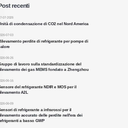
Post recenti
7-07-2026
Unità di condensazione di CO2 nel Nord America
026-07-03
Rilevamento perdite di refrigerante per pompe di
calore
026-06-26
Gruppo di lavoro sulla standardizzazione del
rilevamento dei gas MEMS fondato a Zhengzhou
026-06-16
Sensore del refrigerante NDIR e MOS per il
rilevamento A2L
026-06-09
ensori di refrigerante a infrarossi per il
rilevamento accurato delle perdite nell'era dei
refrigeranti a basso GWP