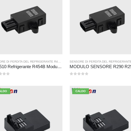
SENSORE DI PERDITA DEL REFRIGERANTE R454B
SENSORE DI PERDITA DEL REFRIGERANT
ZRT510 Refrigerante R454B Modulo sensore-Sensore refrigerante NDIR ad alte prestazioni
 5
0
su 5
ALDO
CALDO