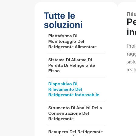
Tutte le
Ril
Pe
soluzioni
in
Piattaforma Di
Monitoraggio Del
Prof
Refrigerante Alimentare
rag
Sistema Di Allarme Di
sis
Perdita Di Refrigerante
real
Fisso
Dispositivo Di
Rilevamento Del
Refrigerante Indossabile
Strumento Di Analisi Della
Concentrazione Del
Refrigerante
Recupero Del Refrigerante