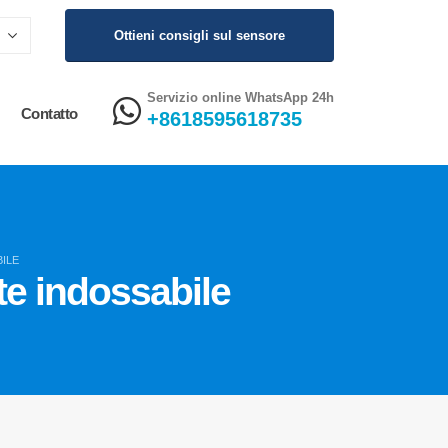
Ottieni consigli sul sensore
Servizio online WhatsApp 24h
Contatto
+8618595618735
ILE
te indossabile