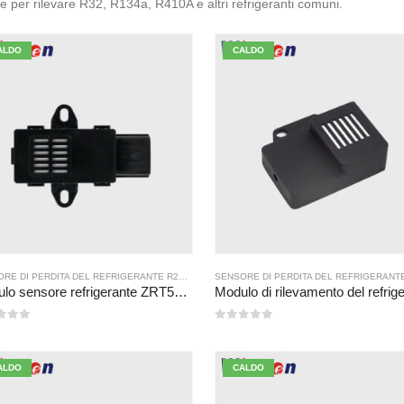
le per rilevare R32, R134a, R410A e altri refrigeranti comuni.
ALDO
CALDO
SENSORE DI PERDITA DEL REFRIGERANTE R290
,
SENSORE DEL GAS REFRIGERANTE
Modulo sensore refrigerante ZRT510E-R290
 5
0
su 5
ALDO
CALDO