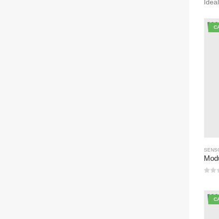
Idea
C
0
su
C