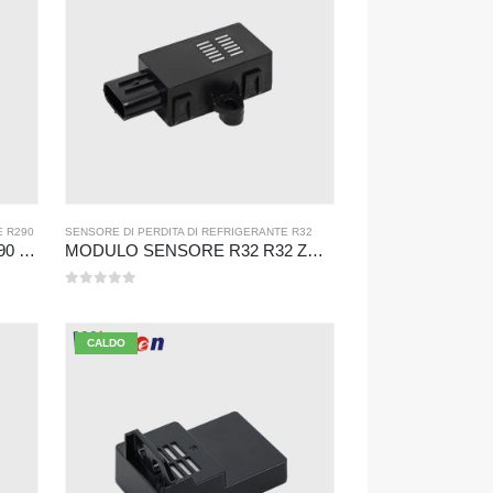
E R290
SENSORE DI PERDITA DI REFRIGERANTE R32
MODULO SENSORE R290 R290 ZRT510-Sensore refrigerante NDIR ad alte prestazioni
MODULO SENSORE R32 R32 ZRT510-Sensore refrigerante NDIR ad alte prestazioni
0
su 5
CALDO