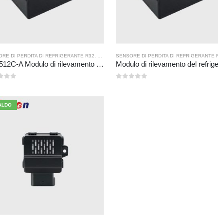
RE DI PERDITA DI REFRIGERANTE R32
,
SENSORE DI PERDITA DEL REFRIGERANTE R290
SENSORE DI PERDITA DI REFRIGERANTE 
,
ZRT512C-A Modulo di rilevamento del refrigerante | Sensore di gas NDIR per R32, R454B, R290 | Alimentazione ad ampio tensione
 5
0
su 5
ALDO