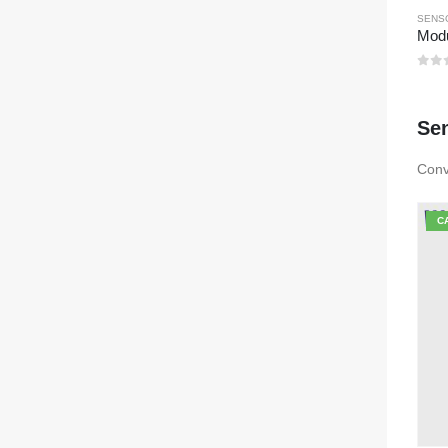
SENSO
0
su
Sen
Conve
C