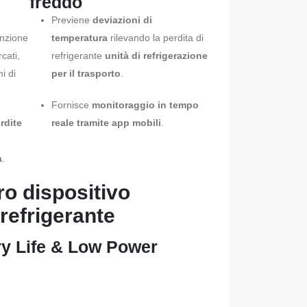
freddo
Previene
deviazioni di
nzione
temperatura
rilevando la perdita di
cati,
refrigerante
unità di refrigerazione
i di
per il trasporto
.
Fornisce
monitoraggio in tempo
rdite
reale tramite app mobili
.
à
.
ro dispositivo
 refrigerante
ry Life & Low Power