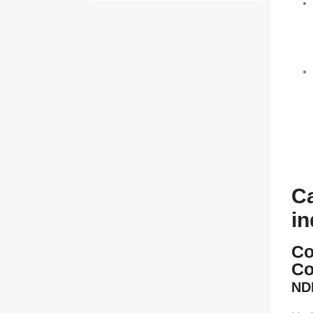
Ca
in
Co
Co
NDI