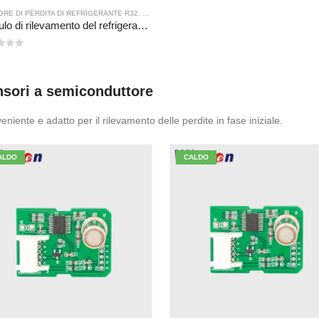
RE DI PERDITA DI REFRIGERANTE R32
,
SENSORE DI PERDITA DEL REFRIGERANTE R290
,
Modulo di rilevamento del refrigerante ZRT512J | Sensore di gas NDIR per R32, R454B, R290 | Comunicazione rs485
 5
sori a semiconduttore
niente e adatto per il rilevamento delle perdite in fase iniziale.
ALDO
CALDO