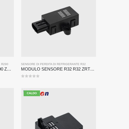
 R290
SENSORE DI PERDITA DI REFRIGERANTE R32
MODULO SENSORE R290 R290 ZRT510-Sensore refrigerante NDIR ad alte prestazioni
MODULO SENSORE R32 R32 ZRT510-Sensore refrigerante NDIR ad alte prestazioni
0
su 5
CALDO