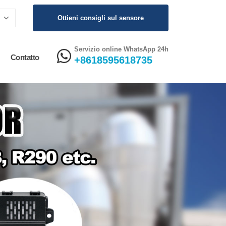
Ottieni consigli sul sensore
Servizio online WhatsApp 24h
Contatto
+8618595618735