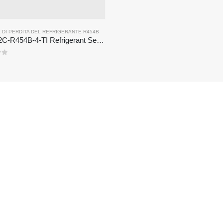
DI PERDITA DEL REFRIGERANTE R454B
,
SENSORE DI PERDITA DEL REFRIGERANTE R454B
ZRT512C-R454B-4-TI Refrigerant Sensor Module | NDIR Technology for HVAC & Industrial Safety Monitoring