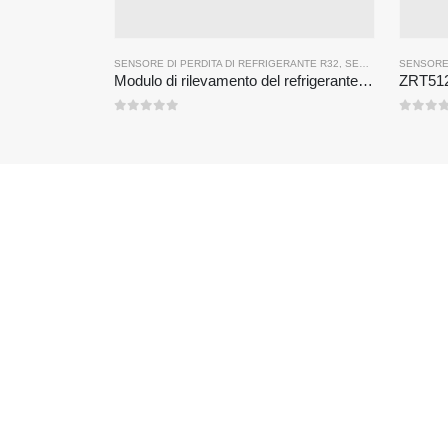
SENSORE DI PERDITA DI REFRIGERANTE R32
,
SENSORE DI PERDITA DEL REFRIGERANTE R290
SENSORE 
Modulo di rilevamento del refrigerante ZRT512C-B | Sensore di gas NDIR a bassa tensione per R32, R454b, R290
0
su 5
0
su 5