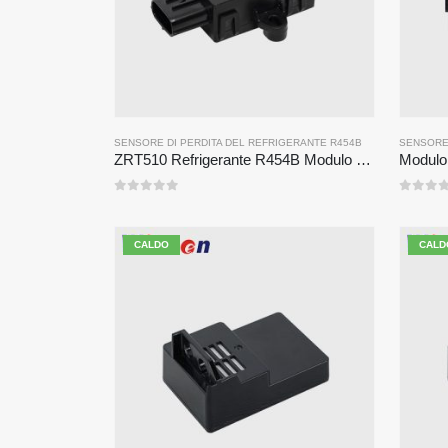
SENSORE DI PERDITA DEL REFRIGERANTE R454B
SENSORE 
ZRT510 Refrigerante R454B Modulo sensore-Sensore refrigerante NDIR ad alte prestazioni
0
su 5
0
su 5
CALDO
CALD