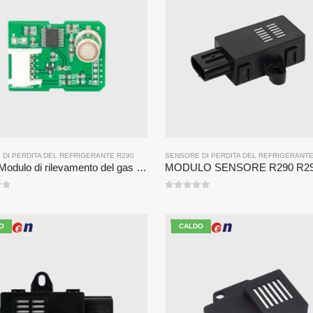
DI PERDITA DEL REFRIGERANTE R290
SENSORE DI PERDITA DEL REFRIGERANTE
ZP211 Modulo di rilevamento del gas refrigerante-Sensore ad alta sensibilità per rilevamento delle perdite del refrigerante
0
su 5
O
CALDO