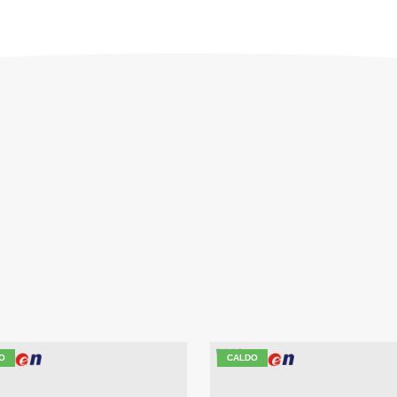
O
CALDO