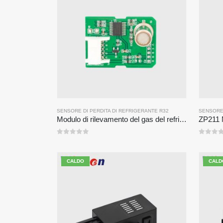
SENSORE DI PERDITA DI REFRIGERANTE R32
SENSORE 
Modulo di rilevamento del gas del refrigerante ZP201 | Sensore di perdita R32 ad alta sensibilità
0
su 5
0
su 5
CALDO
CALD