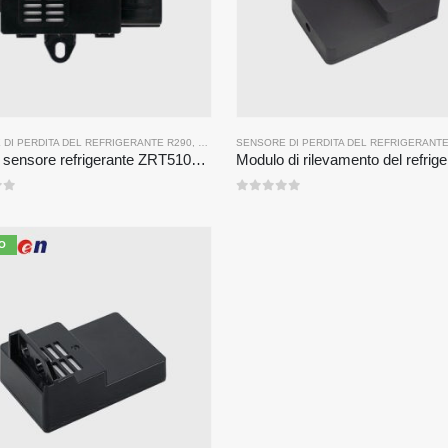
DI PERDITA DEL REFRIGERANTE R290
,
SENSORE DEL GAS REFRIGERANTE
SENSORE DI PERDITA DEL REFRIGERANTE
Modulo sensore refrigerante ZRT510E-R290
0
su 5
O