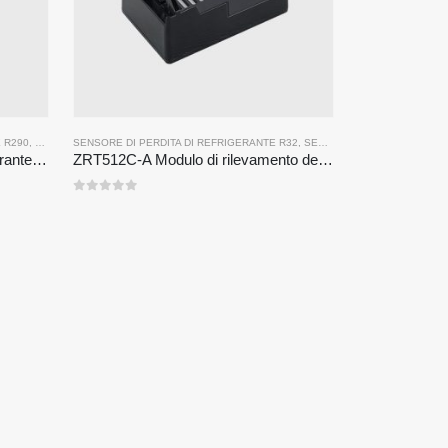
 R290
,
SENSORE DEL GAS REFRIGERANTE
SENSORE DI PERDITA DI REFRIGERANTE R32
,
SENSORE DI PERDITA DEL REFRIGERANTE R290
Modulo di rilevamento del refrigerante serie ZRT512
ZRT512C-A Modulo di rilevamento del refrigerante | Sensore di gas NDIR per R32, R454B, R290 | Alimentazione ad ampio tensione
0
su 5