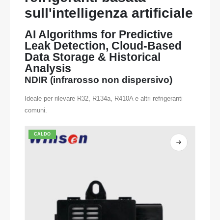
sull'intelligenza artificiale
AI Algorithms for Predictive
Leak Detection, Cloud-Based
Data Storage & Historical
Analysis
NDIR (infrarosso non dispersivo)
Ideale per rilevare R32, R134a, R410A e altri refrigeranti
comuni.
CALDO