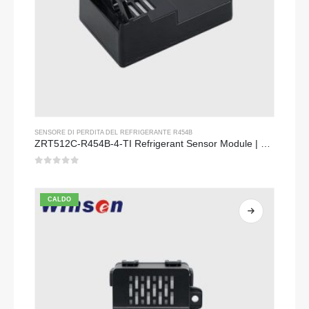
SENSORE DI PERDITA DEL REFRIGERANTE R454B
ZRT512C-R454B-4-TI Refrigerant Sensor Module | NDIR Technology for HVAC & Industrial Safety Monitoring
0
su 5
CALDO