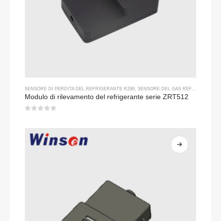
SENSORE DI PERDITA DEL REFRIGERANTE R290
,
SENSORE DEL GAS REFRIGERANTE
Modulo di rilevamento del refrigerante serie ZRT512
0
su 5