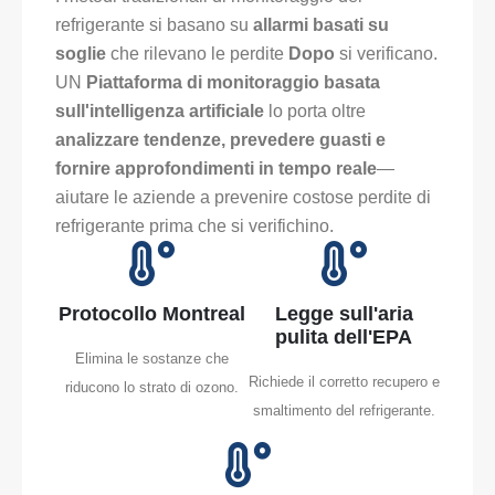
refrigerante si basano su
allarmi basati su
soglie
che rilevano le perdite
Dopo
si verificano.
UN
Piattaforma di monitoraggio basata
sull'intelligenza artificiale
lo porta oltre
analizzare tendenze, prevedere guasti e
fornire approfondimenti in tempo reale
—
aiutare le aziende a prevenire costose perdite di
refrigerante prima che si verifichino.
Protocollo Montreal
Legge sull'aria
pulita dell'EPA
Elimina le sostanze che
Richiede il corretto recupero e
riducono lo strato di ozono.
smaltimento del refrigerante.