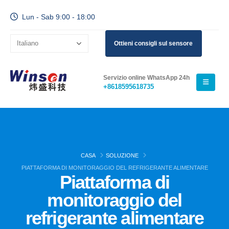
Lun - Sab 9:00 - 18:00
Ottieni consigli sul sensore
Servizio online WhatsApp 24h
+8618595618735
CASA
SOLUZIONE
PIATTAFORMA DI MONITORAGGIO DEL REFRIGERANTE ALIMENTARE
Piattaforma di
monitoraggio del
refrigerante alimentare