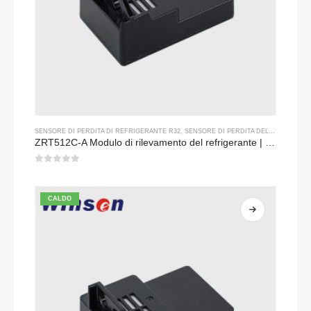
SENSORE DI PERDITA DI REFRIGERANTE R32
,
SENSORE DI PERDITA DEL REFRIGERANTE R290
ZRT512C-A Modulo di rilevamento del refrigerante | Sensore di gas NDIR per R32, R454B, R290 | Alimentazione ad ampio tensione
0
su 5
CALDO