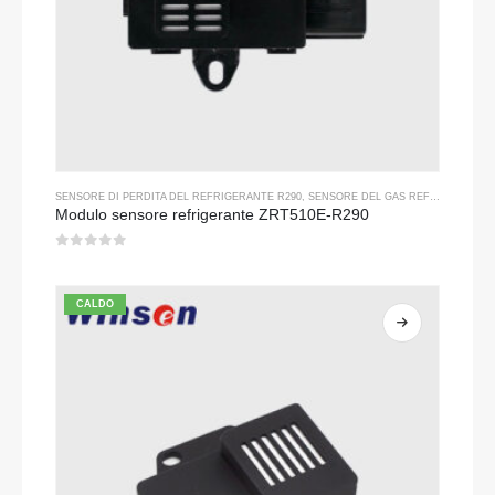
SENSORE DI PERDITA DEL REFRIGERANTE R290
,
SENSORE DEL GAS REFRIGERANTE
Modulo sensore refrigerante ZRT510E-R290
0
su 5
CALDO