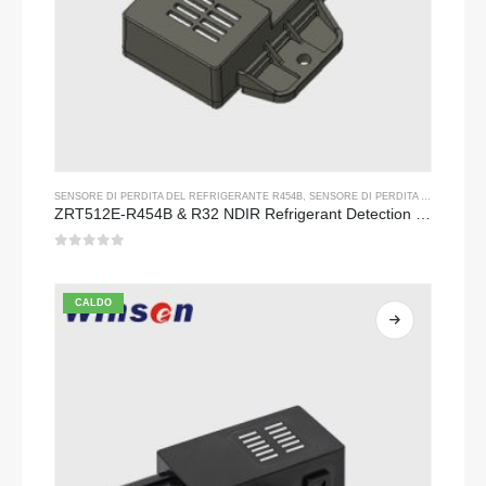
SENSORE DI PERDITA DEL REFRIGERANTE R454B
,
SENSORE DI PERDITA DI REFRIGERANTE R32
ZRT512E-R454B & R32 NDIR Refrigerant Detection Module, RS485 HVAC Sensor, UL/IEC Certified
0
su 5
CALDO