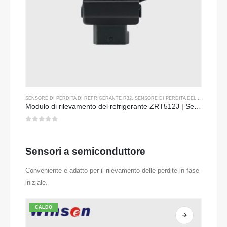
SENSORE DI PERDITA DI REFRIGERANTE R32
,
SENSORE DI PERDITA DEL REFRIGERANTE R290
Modulo di rilevamento del refrigerante ZRT512J | Sensore di gas NDIR per R32, R454B, R290 | Comunicazione rs485
0
su 5
Sensori a semiconduttore
Conveniente e adatto per il rilevamento delle perdite in fase
iniziale.
CALDO