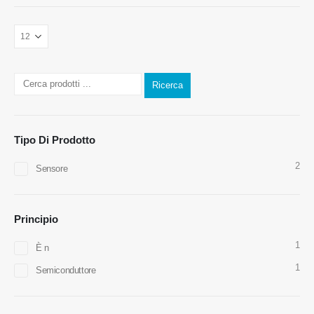
Ricerca
Contattaci
Indirizzo
: No.299 Jinsuo Road, National High-Tech Zone, Zhengzhou
Tipo Di Prodotto
Tel
:
0086-371-67169097
2
Sensore
E-mail
:
cece@winsensor.com
WhatsApp
: +
8618595618735
Principio
WeChat
: 18569903598
1
È n
1
Semiconduttore