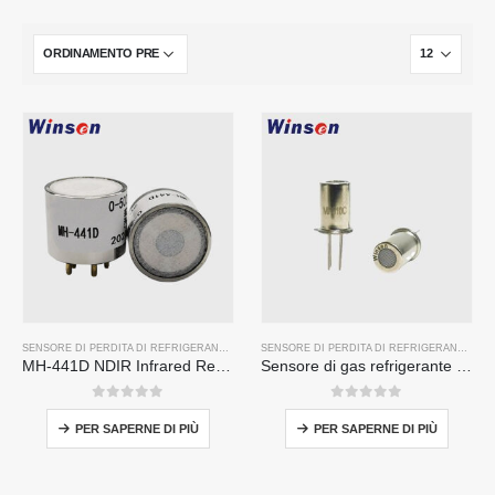
SENSORE DI PERDITA DI REFRIGERANTE R32
,
SENSORE DI PERDITE DEL REFRIGERANTE R
SENSORE DI PERDITA DI REFRIGERANTE R32
MH-441D NDIR Infrared Refrigerant Sensor | High Sensitivity | HVAC & Industrial Safety | Long Lifespan
Sensore di gas refrigerante MP510C | Rilevamento di perdite Freon ad alta sensibilità per R32, R134A, R410A, R290
0
su 5
0
su 5
PER SAPERNE DI PIÙ
PER SAPERNE DI PIÙ