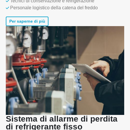
Tecnici di conservazione e refrigerazione
Personale logistico della catena del freddo
Per saperne di più
Contattaci
Indirizzo
: No.299 Jinsuo Road, National High-Tech Zone, Zhengzhou
Sistema di allarme di perdita
Tel
:
0086-371-67169097
di refrigerante fisso
E-mail
:
cece@winsensor.com