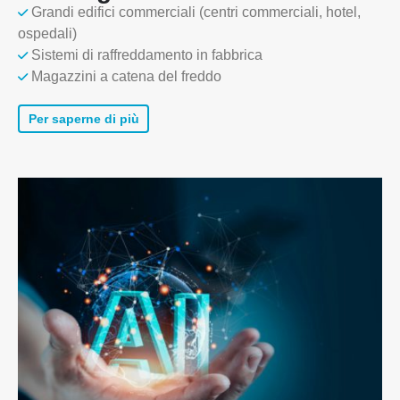
Grandi edifici commerciali (centri commerciali, hotel,
WhatsApp
: +
8618595618735
ospedali)
Sistemi di raffreddamento in fabbrica
WeChat
: 18569903598
Magazzini a catena del freddo
Per saperne di più
WeChat
WhatsApp
Prodotti caldi
Sensore R290
Sensore R454B
Sensore R32
Sensore R410
Sensore R454B