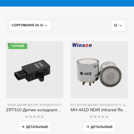
ГАРЯЧИЙ
R454B ДАТЧИК ВИТОКУ ХОЛОДОАГЕНТУ
R32 ДАТЧИК ВИТОКУ ХОЛОДОАГЕНТУ
,
ДАТЧИК ВИТОКУ ХОЛОДОАГЕНТУ R134A
ZRT510 Датчик холодоагенту R454B-високопродуктивний датчик холодоагенту NDIR
MH-441D NDIR Infrared Refrigerant Sensor | High Sensitivity | HVAC & Industrial Safety | Long Lifespan
0
з 5
0
з 5
ДЕТАЛЬНІШЕ
ДЕТАЛЬНІШЕ