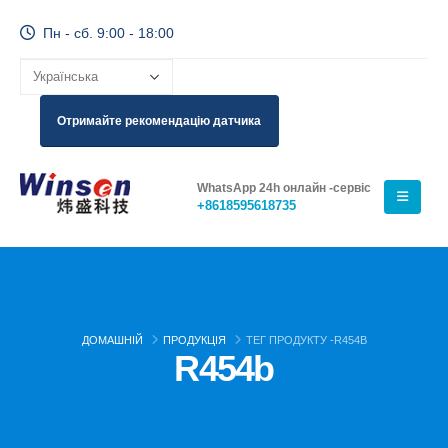
Пн - сб. 9:00 - 18:00
Отримайте рекомендацію датчика
WhatsApp 24h онлайн -сервіс
+8618595618735
ДОМАШНІЙ
ПРОДУКЦІЯ
ТЕГ ПРОДУКТУ -
R454B
R454b