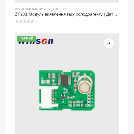
R32 ДАТЧИК ВИТОКУ ХОЛОДОАГЕНТУ
ZP201 Модуль виявлення газу холодоагенту | Датчик витоку R32 високої чутливості
0
з 5
ГАРЯЧИЙ