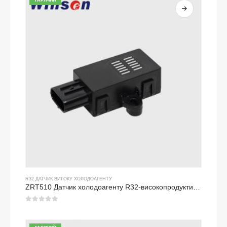
ГАРЯЧИЙ
R32 ДАТЧИК ВИТОКУ ХОЛОДОАГЕНТУ
ZRT510 Датчик холодоагенту R32-високопродуктивне датчик холодоагенту NDIR
0
з 5