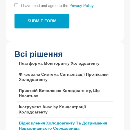
Адреса
: №299 Джинсуо-роуд, Національна високотехнологічна зона,
I have read and agree to the
Privacy Policy
.
Чженчжоу
Тел
:
0086-371-67169097
Електронна пошта
:
cece@winsensor.com
WhatsApp
: +
8618595618735
Учень
: 18569903598
Всі рішення
Платформа Моніторингу Холодоагенту
Фіксована Система Сигналізації Протікання
Холодоагенту
Пристрій Виявлення Холодоагенту, Що
Носяться
Учень
WhatsApp
Гарячі продукти
Інструмент Аналізу Концентрації
Холодоагенту
Датчик R290
Відновлення Холодоагенту Та Дотримання
Датчик R454B
Навколишнього Середовища