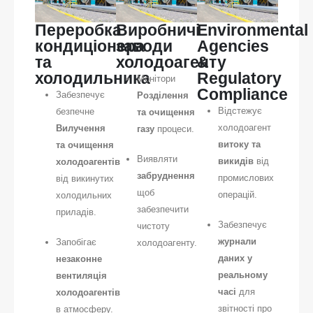
Переробка
Виробничі
Environmental
кондиціонера
заводи
Agencies
та
холодоагенту
&
холодильника
Regulatory
Монітори
Compliance
Забезпечує
Розділення
Відстежує
безпечне
та очищення
холодоагент
Вилучення
газу
процеси.
витоку та
та очищення
Виявляти
викидів
від
холодоагентів
забруднення
промислових
від викинутих
щоб
операцій.
холодильних
забезпечити
приладів.
Забезпечує
чистоту
журнали
Запобігає
холодоагенту.
даних у
незаконне
реальному
вентиляція
часі
для
холодоагентів
звітності про
в атмосферу.