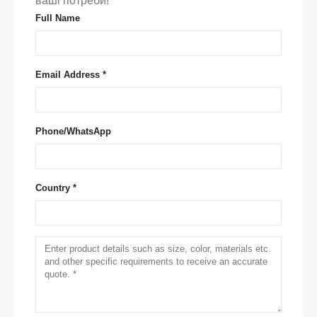
ваші потреби!
Full Name
Email Address *
Phone/WhatsApp
Country *
Зв’яжіться з нами