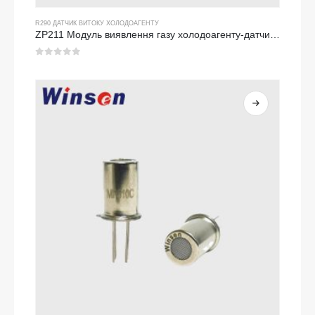
R290 ДАТЧИК ВИТОКУ ХОЛОДОАГЕНТУ
ZP211 Модуль виявлення газу холодоагенту-датчик високої чутливості для виявлення витоку холодоагенту
0
з 5