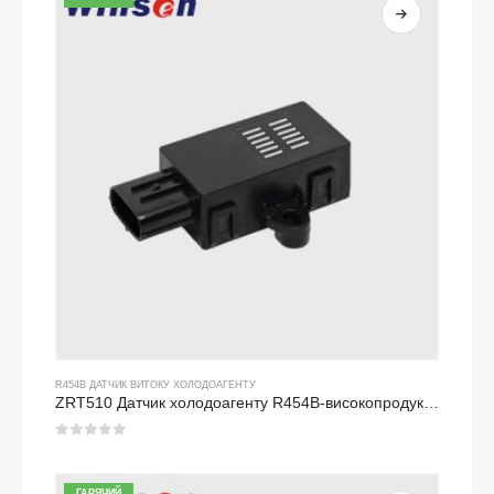
R454B ДАТЧИК ВИТОКУ ХОЛОДОАГЕНТУ
ZRT510 Датчик холодоагенту R454B-високопродуктивний датчик холодоагенту NDIR
0
з 5
ГАРЯЧИЙ