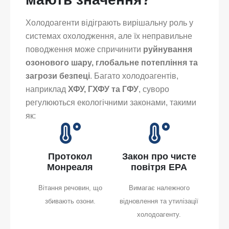
Холодоагенти відіграють вирішальну роль у
системах охолодження, але їх неправильне
поводження може спричинити
руйнування
озонового шару, глобальне потепління та
загрози безпеці
. Багато холодоагентів,
наприклад
ХФУ, ГХФУ та ГФУ
, суворо
регулюються екологічними законами, такими
як:
Протокол
Закон про чисте
Монреаля
повітря EPA
Вітання речовин, що
Вимагає належного
збивають озони.
відновлення та утилізації
холодоагенту.