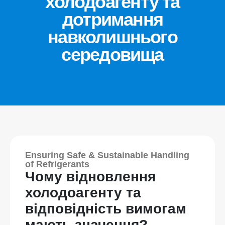
холодоагенту та
дотримання
навколишнього
середовища
Ensuring Safe & Sustainable Handling
of Refrigerants
Чому відновлення
холодоагенту та
відповідність вимогам
мають значення?