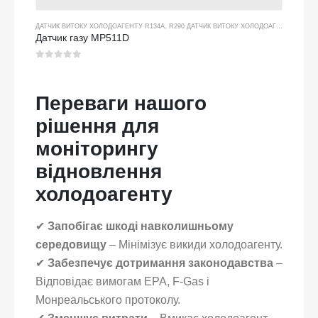
ДАТЧИК ВИТОКУ ХОЛОДОАГЕНТУ R134A
,
R290 ДАТЧИК ВИТОКУ ХОЛОДОАГЕНТУ
,
R454B
Датчик газу MP511D
0
з 5
Переваги нашого
рішення для
моніторингу
відновлення
холодоагенту
✔
Запобігає шкоді навколишньому
середовищу
– Мінімізує викиди холодоагенту.
✔
Забезпечує дотримання законодавства
–
Відповідає вимогам EPA, F-Gas і
Монреальського протоколу.