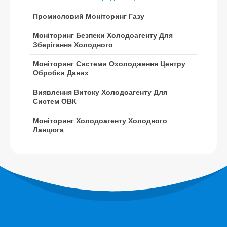
Датчик R32
Промисловий Моніторинг Газу
Датчик R410
Моніторинг Безпеки Холодоагенту Для
Датчик R454B
Зберігання Холодного
Наше рішення
Моніторинг Системи Охолодження Центру
Обробки Даних
Виявлення витоку холодоагенту
для систем ОВК
Виявлення Витоку Холодоагенту Для
Систем ОВК
Моніторинг холодоагенту
холодного ланцюга
Моніторинг Холодоагенту Холодного
Ланцюга
Моніторинг системи охолодження
центру обробки даних
Моніторинг безпеки холодоагенту
для зберігання холодного
Промисловий моніторинг газу
Переглянути більше
Слідуйте за нами