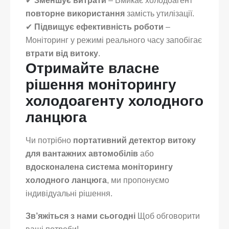
✔
Зменшує витрати
– Вмикає холодоагент
повторне використання
замість утилізації.
✔
Підвищує ефективність роботи
–
Моніторинг у режимі реального часу запобігає
втрати від витоку
.
Отримайте власне
рішення моніторингу
холодоагенту холодного
ланцюга
Чи потрібно
портативний детектор витоку
для вантажних автомобілів
або
вдосконалена система моніторингу
холодного ланцюга
, ми пропонуємо
індивідуальні рішення.
Зв’яжіться з нами сьогодні
Щоб обговорити