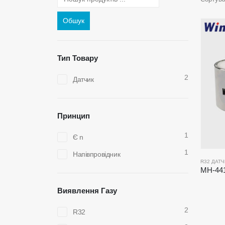
Обшук
Тип Товару
2
Датчик
Принцип
1
Є n
1
Напівпровідник
R32 ДАТ
Виявлення Газу
2
R32