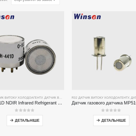
ЧИК ВИТОКУ ХОЛОДОАГЕНТУ
,
ДАТЧИК ВИТОКУ ХОЛОДОАГЕНТУ R134A
R32 ДАТЧИК ВИТОКУ ХОЛОДОАГЕНТУ
,
ДАТЧИК ВИТОКУ 
,
ДАТЧИК ВИТО
MH-441D NDIR Infrared Refrigerant Sensor | High Sensitivity | HVAC & Industrial Safety | Long Lifespan
0
з 5
0
з 5
ДЕТАЛЬНІШЕ
ДЕТАЛЬНІШЕ