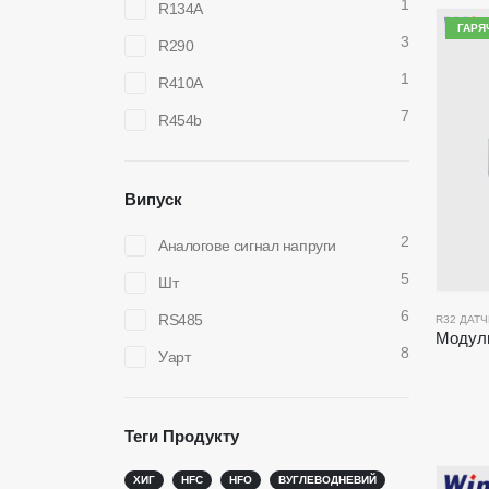
1
R134A
ГАРЯ
3
R290
1
R410A
7
R454b
Випуск
2
Аналогове сигнал напруги
5
Шт
6
RS485
R32 ДАТ
8
Уарт
Теги Продукту
ХИГ
HFC
HFO
ВУГЛЕВОДНЕВИЙ