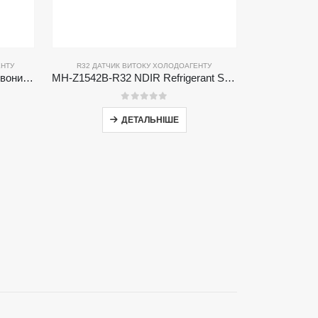
ЕНТУ
R32 ДАТЧИК ВИТОКУ ХОЛОДОАГЕНТУ
MH-441D-454B NDIR Інфрачервоний датчик холодоагенту
MH-Z1542B-R32 NDIR Refrigerant Sensor | High Sensitivity | Long Lifespan | HVAC & Industrial Safety
0
з 5
ДЕТАЛЬНІШЕ
ХОЛОДОАГЕНТУ R410A
,
R454B ДАТЧИК ВИТОКУ ХОЛОДОАГЕНТУ
Слідуйте за нами
 систем
 ланцюга
нтру