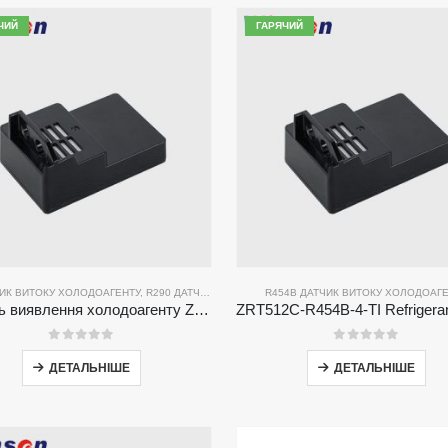
ЧИЙ
ГАРЯЧИЙ
ЧИК ВИТОКУ ХОЛОДОАГЕНТУ
,
R290 ДАТЧИК ВИТОКУ ХОЛОДОАГЕНТУ
R454B ДАТЧИК ВИТОКУ ХОЛОДОАГ
,
R454B ДАТЧИК ВИ
Модуль виявлення холодоагенту ZRT512C-B | Низький датчик газу NDIR для R32, R454B, R290
0
з 5
0
з 5
ДЕТАЛЬНІШЕ
ДЕТАЛЬНІШЕ