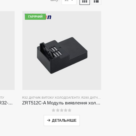
ГАРЯЧИЙ
НТУ
R32 ДАТЧИК ВИТОКУ ХОЛОДОАГЕНТУ
,
R290 ДАТЧИК ВИТОКУ ХОЛОДОАГЕНТУ
ZRT510 Датчик холодоагенту R32-високопродуктивне датчик холодоагенту NDIR
ZRT512C-A Модуль виявлення холодоагенту | Датчик газу NDIR для R32, R454B, R290 | Широке джерело живлення
0
з 5
ДЕТАЛЬНІШЕ