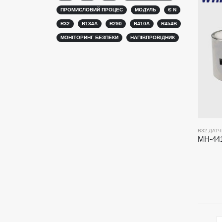
ПРОМИСЛОВИЙ ПРОЦЕС
МОДУЛЬ
Є N
R32
R134A
R290
R410A
R454B
МОНІТОРИНГ БЕЗПЕКИ
НАПІВПРОВІДНИК
R32 ДАТ
Зв’яжіться з нами
Гаряч
Датчик 
Адреса
: №299 Джинсуо-роуд, Національна
високотехнологічна зона, Чженчжоу
Датчик 
Тел
:
0086-371-67169097
Датчик 
Електронна пошта
:
cece@winsensor.com