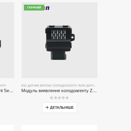
ГАРЯЧИЙ
ЕНТУ
ТОКУ ХОЛОДОАГЕНТУ
R32 ДАТЧИК ВИТОКУ ХОЛОДОАГЕНТУ
,
R290 ДАТЧИК ВИТОКУ ХОЛОДОАГЕНТУ
ZRT512C-R454B-4-TI Refrigerant Sensor Module | NDIR Technology for HVAC & Industrial Safety Monitoring
Модуль виявлення холодоагенту ZRT512J | Датчик газу NDIR для R32, R454B, R290 | RS485 спілкування
0
з 5
ДЕТАЛЬНІШЕ