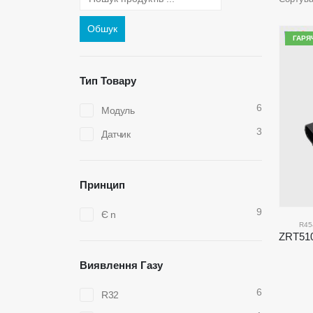
Обшук
ГАРЯ
Тип Товару
6
Модуль
3
Датчик
Принцип
9
Є n
R45
Виявлення Газу
6
R32