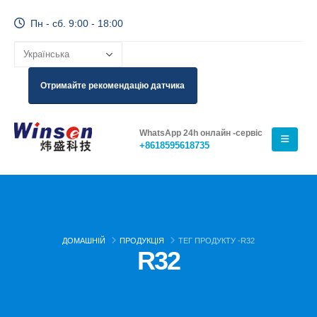
Пн - сб. 9:00 - 18:00
Отримайте рекомендацію датчика
WhatsApp 24h онлайн -сервіс
+8618595618735
ДОМАШНІЙ
ПРОДУКЦІЯ
ТЕГ ПРОДУКТУ -
R32
R32