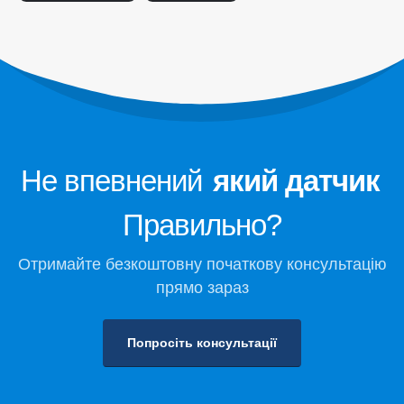
центру обробки даних
Моніторинг безпеки холодоагенту
для зберігання холодного
Промисловий моніторинг газу
Переглянути більше
Слідуйте за нами
Не впевнений
який датчик
Правильно?
Отримайте безкоштовну початкову консультацію
прямо зараз
Попросіть консультації
Вінсен. © 2026. Усі права захищено
Політика конфіденційності