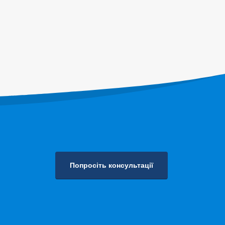
 ланцюга
нтру
ля
Попросіть консультації
Політика конфіденційності