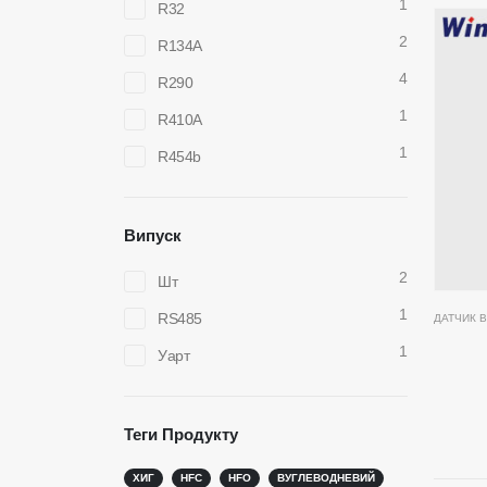
1
R32
2
R134A
4
R290
1
R410A
1
R454b
Випуск
2
Шт
1
RS485
ДАТЧИК 
1
Уарт
Зв’яжіться з нами
Гаряч
Датчик 
Теги Продукту
Адреса
: №299 Джинсуо-роуд, Національна
високотехнологічна зона, Чженчжоу
Датчик 
ХИГ
HFC
HFO
ВУГЛЕВОДНЕВИЙ