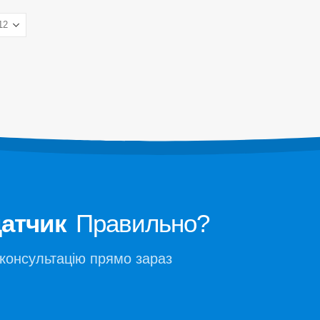
Моніторинг холодоагенту холодного
R32
Моніторинг системи охолодження це
R410
обробки даних
R454B
Моніторинг безпеки холодоагенту д
зберігання холодного
Промисловий моніторинг газу
Переглянути більше
датчик
Правильно?
консультацію прямо зараз
Вінсен. © 2026. Усі права захищено