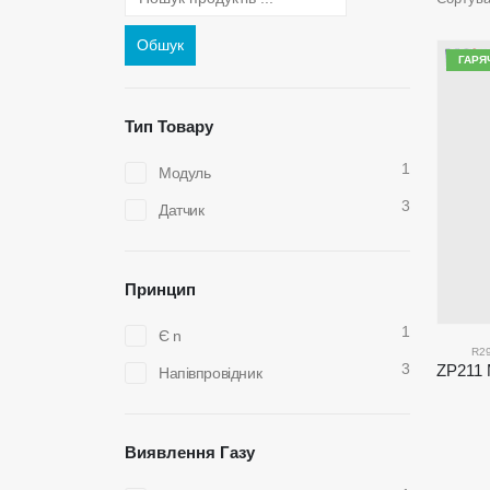
Обшук
ГАРЯ
Тип Товару
1
Модуль
3
Датчик
Принцип
1
Є n
R2
3
Напівпровідник
Виявлення Газу