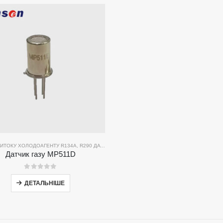
ВИТОКУ ХОЛОДОАГЕНТУ R134A
,
R290 ДАТЧИК ВИТОКУ ХОЛОДОАГЕНТУ
,
R454B ДАТЧИК 
Датчик газу MP511D
0
з 5
і продукти
Наше рішення
ДЕТАЛЬНІШЕ
Виявлення витоку холодоагенту для
R290
ОВК
R454B