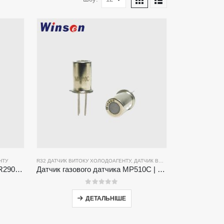
НТУ
R32 ДАТЧИК ВИТОКУ ХОЛОДОАГЕНТУ
,
ДАТЧИК ВИТОКУ ХОЛОДОАГЕНТУ R134A
ZRT510 Датчик холодоагенту R290-високопродуктивний датчик холодоагенту NDIR
Датчик газового датчика MP510C | Виявлення витоку Freon з високою чутливістю для R32, R134A, R410A, R290
0
з 5
ДЕТАЛЬНІШЕ