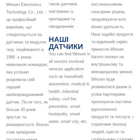
також датчиків,
постачальником
Winsen Electronics
пов’язаних із
сенсорних рішень,
Technology Co., Ltd. -
приладами та
продовжуючи всю
це професійний
обладнанням
бізнес-діяльність.
виробник, що
Наші надійні продукти
спеціалізується на
НАШІ
та відмінний сервіс
датчиках та модулях
ДАТЧИКИ
принесли Winsen
газу, ініційованого в
You can find Winsen in
багато похвал на
1990 -х роках
all sectors involved
внутрішньому та
невеликою командою,
sensors application
міжнародному ринках.
яка успішно
such as household,
Winsen буде
розробила свій
automotive, medical &
розвиватися разом із
перший
health, industrial
усіма партнерами,
напівпровідниковий
safety, civil fire
пропонуючи постійно
датчик. Після того, як
prevention, smart
вдосконалені
більше 30 років
husbandry, smart
продукти та послуги, і
зростає та
water, smart city, etc.
сприятиме безпеці
розширюється, Вінсен
людей, щастю та
став провідним
глобальному сталому
постачальником