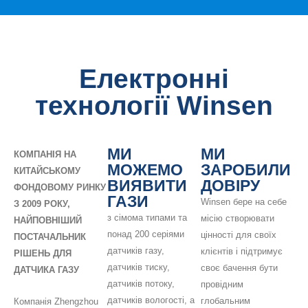
Електронні
технології Winsen
МИ
МИ
КОМПАНІЯ НА
МОЖЕМО
ЗАРОБИЛИ
КИТАЙСЬКОМУ
ВИЯВИТИ
ДОВІРУ
ФОНДОВОМУ РИНКУ
ГАЗИ
Winsen бере на себе
З 2009 РОКУ,
з сімома типами та
місію створювати
НАЙПОВНІШИЙ
понад 200 серіями
цінності для своїх
ПОСТАЧАЛЬНИК
датчиків газу,
клієнтів і підтримує
РІШЕНЬ ДЛЯ
датчиків тиску,
своє бачення бути
ДАТЧИКА ГАЗУ
датчиків потоку,
провідним
датчиків вологості, а
глобальним
Компанія Zhengzhou