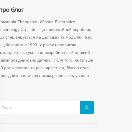
Про блог
Компанія Zhengzhou Winsen Electronics
Technology Co., Ltd. - це професійний виробник,
що спеціалізується на датчиках та модулях газу,
ініційованого в 1990 -х роках невеликою
командою, яка успішно розробила свій перший
напівпровідниковий датчик. Після того, як більше
30 років зростає та розширюється, Вінсен став
провідним постачальником рішень зондування