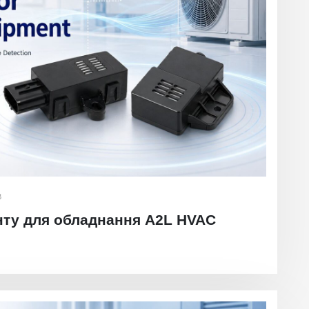
В
нту для обладнання A2L HVAC