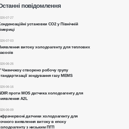
Останні повідомлення
026-07-27
Конденсаційні установки CO2 у Північній
Америці
026-07-03
Виявлення витоку холодоагенту для теплових
насосів
026-06-26
У Чженчжоу створено робочу групу
стандартизації зондування газу MEMS
026-06-16
NDIR проти MOS датчика холодоагенту для
виявлення A2L
026-06-09
Інфрачервоні датчики холодоагенту для
точного виявлення витоку в епоху
холодоагенту з низьким ПГП