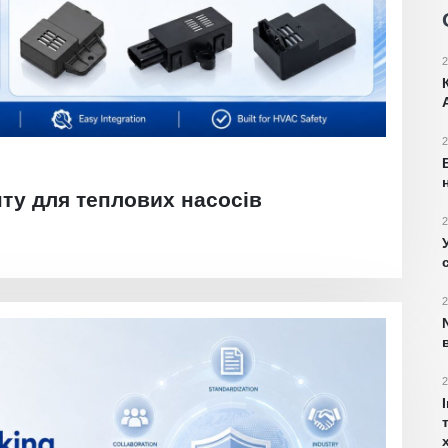
2
2
ту для теплових насосів
2
2
2