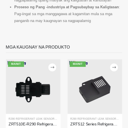
nagpapalamig upang matiyak ang kaligtasan at kahusayan
Proseso ng Pang -industriya at Pagsubaybay sa Kaligtasan
:
Pag-iingat sa mga manggagawa at kagamitan mula sa mga
panganib na may kaugnayan sa nagpapalamig
MGA KAUGNAY NA PRODUKTO
MAINIT
MAINIT
Makipag -ugnay sa amin
Address
: No.299 Jinsuo Road, National High-Tech Zone, Zhengzhou
Tel
:
0086-371-67169097
Email
:
cece@winsensor.com
Whatsapp
: +
8618595618735
R290 REFRIGERANT LEAK SENSOR
,
NAGPAPALAMIG NA GAS SENSOR
R290 REFRIGERANT LEAK SENSOR
,
NAGPAP
ZRT510E-R290 Refrigerant Sensor Module
ZRT512 Series Refrigerant Detection Module
WeChat
: 18569903598