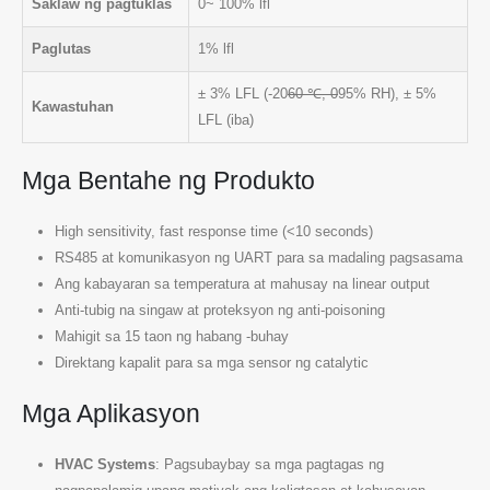
Saklaw ng pagtuklas
0~ 100% lfl
Paglutas
1% lfl
± 3% LFL (-20
60 ℃, 0
95% RH), ± 5%
Kawastuhan
LFL (iba)
Mga Bentahe ng Produkto
High sensitivity, fast response time (<10 seconds)
RS485 at komunikasyon ng UART para sa madaling pagsasama
Ang kabayaran sa temperatura at mahusay na linear output
Anti-tubig na singaw at proteksyon ng anti-poisoning
Mahigit sa 15 taon ng habang -buhay
Direktang kapalit para sa mga sensor ng catalytic
Mga Aplikasyon
HVAC Systems
: Pagsubaybay sa mga pagtagas ng