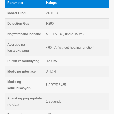
Parameter
Halaga
Model Hindi.
ZRT510
Detection Gas
R290
Nagtatrabaho boltahe
5±0.1 V DC, ripple <50mV
Average na
<60mA (without heating function)
kasalukuyang
Rurok kasalukuyang
<200mA
Mode ng interface
XHQ-4
Mode ng
UART/RS485
komunikasyon
Agwat ng pag -update
1 segundo
ng data