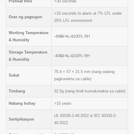
Preheat time
<30 seconds
<10 seconds to alarm at 7% LFL under
Oras ng pagtugon
25% LFL environment
Working Temperature
-40
80 ℃, 0
100% RH
& Humidity
Storage Temperature
-40
60 ℃, 0
100% RH
& Humidity
75.4 × 57 × 21.5 mm (nang walang
Sukat
pagkonekta sa cable)
Timbang
32.5g (nang hindi kumokonekta sa cable)
Habang buhay
>15 years
UL 60335-2-40:2022 & IEC 60335-2-
Sertipikasyon
40:2022