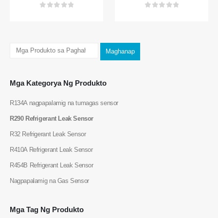
0
sa 5
0
sa 5
Maghanap
WeChat
Whatsapp
Mga Kategorya Ng Produkto
Mainit na produkto
R134A nagpapalamig na tumagas sensor
R290 sensor
R290 Refrigerant Leak Sensor
R454B Sensor
R32 Refrigerant Leak Sensor
R32 sensor
R410A Refrigerant Leak Sensor
R410 sensor
R454B Refrigerant Leak Sensor
R454B Sensor
Nagpapalamig na Gas Sensor
Ang aming solusyon
Refrigerant leak detection para sa
Mga Tag Ng Produkto
mga system ng HVAC