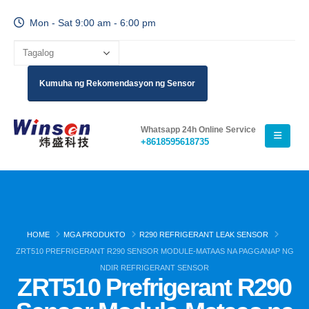
Mon - Sat 9:00 am - 6:00 pm
Kumuha ng Rekomendasyon ng Sensor
Whatsapp 24h Online Service
+8618595618735
HOME
MGA PRODUKTO
R290 REFRIGERANT LEAK SENSOR
ZRT510 PREFRIGERANT R290 SENSOR MODULE-MATAAS NA PAGGANAP NG
NDIR REFRIGERANT SENSOR
ZRT510 Prefrigerant R290