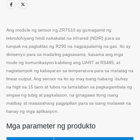
Ang module ng sensor ng ZRT510 ay gumagamit ng
teknolohiyang hindi nakakalat na infrared (NDIR) para sa
tumpak na pagtuklas ng R290 na nagpapalamig na gas. Ito ay
dinisenyo para sa madaling pagsasama, kasama ang mga
mode ng komunikasyon kabilang ang UART at RS485, at
nagtatampok ng kabayaran sa temperatura para sa matatag na
linear output. Ang sensor na ito ay may isang habang -buhay
na higit sa 15 taon at lubos na lumalaban sa pagkagambala ng
singaw ng tubig at pagkalason, na ginagawa itong isang
matibay at maaasahang pagpipilian para sa isang malawak na
hanay ng mga aplikasyon.
Mga parameter ng produkto