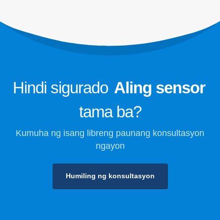
Pagpapalamig sa kaligtasan para sa
malamig na imbakan
Pagmamanman ng Gas ng Pang -
industriya
Tingnan pa
Sundan mo kami
Hindi sigurado
Aling sensor
tama ba?
Kumuha ng isang libreng paunang konsultasyon
ngayon
Humiling ng konsultasyon
Winsen. © 2026. All Rights Reserved
Patakaran sa Privacy