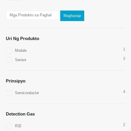
Maghanap
Uri Ng Produkto
Makipag -ugnay sa amin
1
Module
Address
: No.299 Jinsuo Road, National High-Tech Zone, Zhengzhou
3
Sensor
Tel
:
0086-371-67169097
Email
:
cece@winsensor.com
Prinsipyo
Whatsapp
: +
8618595618735
4
Semiconductor
WeChat
: 18569903598
Detection Gas
2
R32