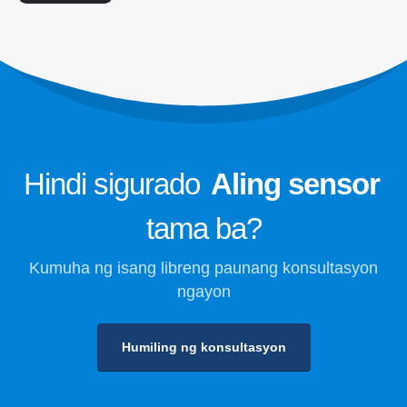
Pagpapalamig sa kaligtasan para sa
malamig na imbakan
Pagmamanman ng Gas ng Pang -
industriya
Tingnan pa
Sundan mo kami
Hindi sigurado
Aling sensor
tama ba?
Kumuha ng isang libreng paunang konsultasyon
ngayon
Humiling ng konsultasyon
Winsen. © 2026. All Rights Reserved
Patakaran sa Privacy