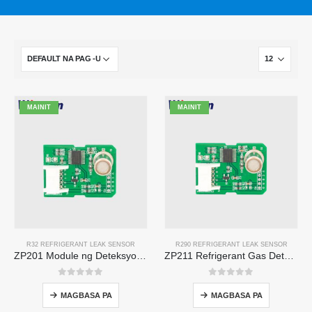
MAINIT
MAINIT
R32 REFRIGERANT LEAK SENSOR
R290 REFRIGERANT LEAK SENSOR
ZP201 Module ng Deteksyon ng Gas ng Palamig | High-sensitivity R32 leak sensor
ZP211 Refrigerant Gas Detection Module-High-Sensitivity Sensor para sa Pagpapalamig na Pag-alis
0
sa 5
0
sa 5
MAGBASA PA
MAGBASA PA