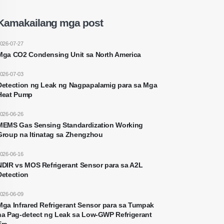
Kamakailang mga post
026-07-27
Mga CO2 Condensing Unit sa North America
026-07-03
Detection ng Leak ng Nagpapalamig para sa Mga
Heat Pump
026-06-26
MEMS Gas Sensing Standardization Working
Group na Itinatag sa Zhengzhou
026-06-16
NDIR vs MOS Refrigerant Sensor para sa A2L
Detection
026-06-09
Mga Infrared Refrigerant Sensor para sa Tumpak
na Pag-detect ng Leak sa Low-GWP Refrigerant