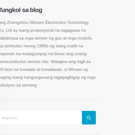
Tungkol sa blog
Ang Zhengzhou Winsen Electronics Technology
Co, Ltd ay isang propesyonal na tagagawa na
dalubhasa sa mga sensor ng gas at mga module,
na sinimulan noong 1990s ng isang maliit na
koponan na matagumpay na binuo ang unang
semiconductor sensor nito. Matapos ang higit sa
30 taon na lumalaki at lumalawak, si Winsen ay
naging isang nangungunang tagapagbigay ng mga
solusyon sa sensing