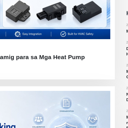
2
2
lamig para sa Mga Heat Pump
2
2
2