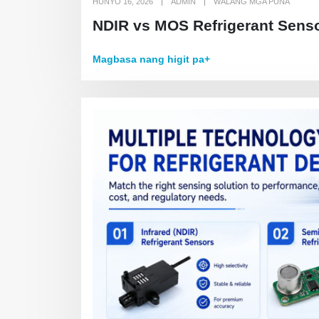
HUNYO 16, 2026
ADMIN
WALANG MGA PUNA
NDIR vs MOS Refrigerant Senso
Magbasa nang higit pa+