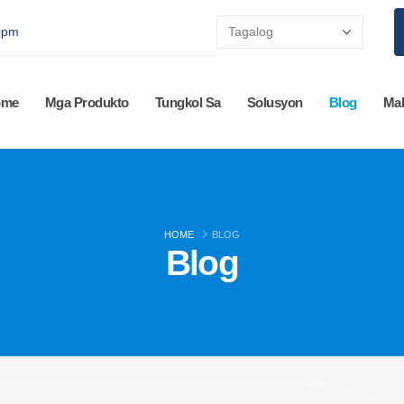
0 pm
ome
Mga Produkto
Tungkol Sa
Solusyon
Blog
Mak
HOME
BLOG
Blog