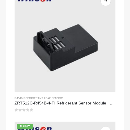
R454B REFRIGERANT LEAK SENSOR
ZRT512C-R454B-4-TI Refrigerant Sensor Module | NDIR Technology for HVAC & Industrial Safety Monitoring
0
sa 5
MAINIT