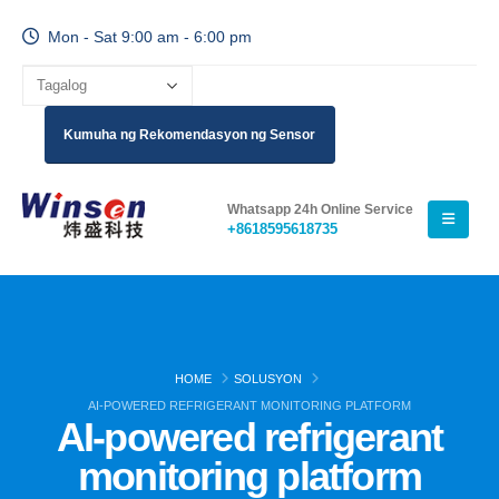
Mon - Sat 9:00 am - 6:00 pm
Kumuha ng Rekomendasyon ng Sensor
Whatsapp 24h Online Service
+8618595618735
HOME
SOLUSYON
AI-POWERED REFRIGERANT MONITORING PLATFORM
AI-powered refrigerant
monitoring platform