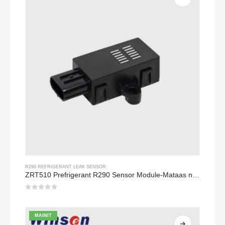
R290 REFRIGERANT LEAK SENSOR
ZRT510 Prefrigerant R290 Sensor Module-Mataas na Pagganap ng NDIR Refrigerant Sensor
0
sa 5
MAINIT