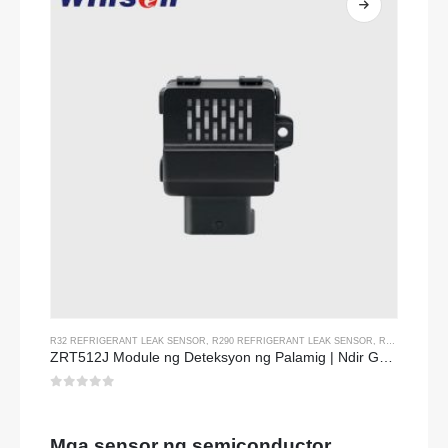
R32 REFRIGERANT LEAK SENSOR
,
R290 REFRIGERANT LEAK SENSOR
,
R454B REFRIGERANT LEAK SENSOR
ZRT512J Module ng Deteksyon ng Palamig | Ndir Gas Sensor para sa R32, R454B, R290 | Komunikasyon ng RS485
0
sa 5
Mga sensor ng semiconductor