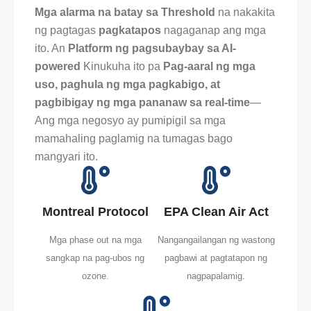
Mga alarma na batay sa Threshold
na nakakita
ng pagtagas
pagkatapos
nagaganap ang mga
ito. An
Platform ng pagsubaybay sa AI-
powered
Kinukuha ito pa
Pag-aaral ng mga
uso, paghula ng mga pagkabigo, at
pagbibigay ng mga pananaw sa real-time
—
Ang mga negosyo ay pumipigil sa mga
mamahaling paglamig na tumagas bago
mangyari ito.
Montreal Protocol
EPA Clean Air Act
Mga phase out na mga
Nangangailangan ng wastong
sangkap na pag-ubos ng
pagbawi at pagtatapon ng
ozone.
nagpapalamig.