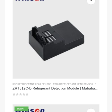
R32 REFRIGERANT LEAK SENSOR
,
R290 REFRIGERANT LEAK SENSOR
,
R454B REFRIGERANT LEAK SENSOR
ZRT512C-B Refrigerant Detection Module | Mababang boltahe NDIR gas sensor para sa R32, R454B, R290
0
sa 5
MAINIT