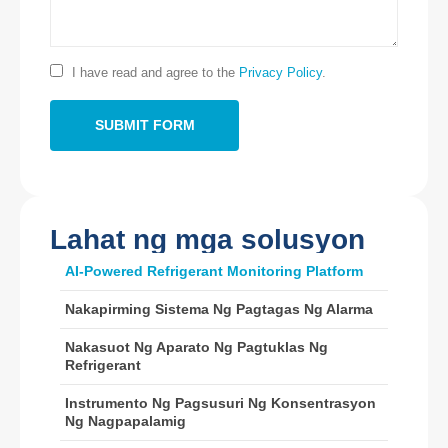
Makipag -ugnay sa amin
Address
: No.299 Jinsuo Road, National High-Tech Zone, Zhengzhou
I have read and agree to the
Privacy Policy
.
Tel
:
0086-371-67169097
Email
:
cece@winsensor.com
Whatsapp
: +
8618595618735
WeChat
: 18569903598
Lahat ng mga solusyon
AI-Powered Refrigerant Monitoring Platform
Nakapirming Sistema Ng Pagtagas Ng Alarma
Nakasuot Ng Aparato Ng Pagtuklas Ng
WeChat
Whatsapp
Refrigerant
Mainit na produkto
Instrumento Ng Pagsusuri Ng Konsentrasyon
R290 sensor
Ng Nagpapalamig
R454B Sensor