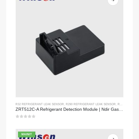
R32 REFRIGERANT LEAK SENSOR
,
R290 REFRIGERANT LEAK SENSOR
,
R454B REFRIGERANT LEAK SENSOR
ZRT512C-A Refrigerant Detection Module | Ndir Gas Sensor para sa R32, R454B, R290 | Malawak na supply ng kuryente ng boltahe
0
sa 5
MAINIT