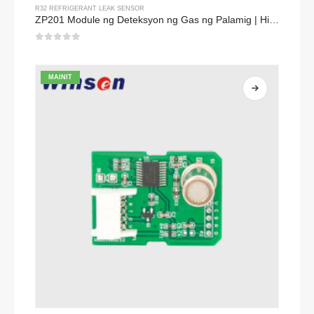
R32 REFRIGERANT LEAK SENSOR
ZP201 Module ng Deteksyon ng Gas ng Palamig | High-sensitivity R32 leak sensor
0
sa 5
MAINIT