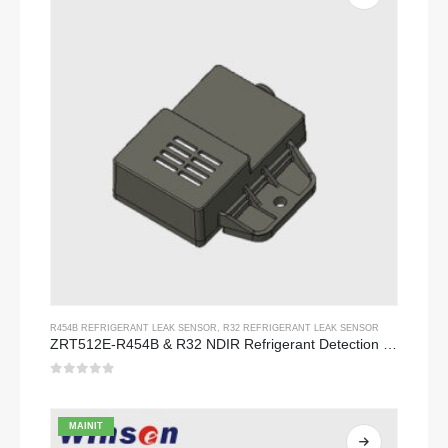
R454B REFRIGERANT LEAK SENSOR
,
R32 REFRIGERANT LEAK SENSOR
ZRT512E-R454B & R32 NDIR Refrigerant Detection Module, RS485 HVAC Sensor, UL/IEC Certified
0
sa 5
MAINIT