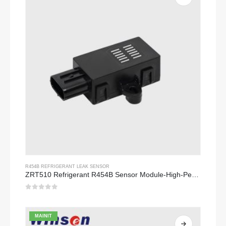
R454B REFRIGERANT LEAK SENSOR
ZRT510 Refrigerant R454B Sensor Module-High-Performance NDIR Refrigerant Sensor
0
sa 5
MAINIT