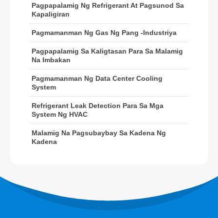
Pagpapalamig Ng Refrigerant At Pagsunod Sa
R32 sensor
Kapaligiran
R410 sensor
Pagmamanman Ng Gas Ng Pang -industriya
R454B Sensor
Pagpapalamig Sa Kaligtasan Para Sa Malamig
Ang aming solusyon
Na Imbakan
Refrigerant leak detection para sa
Pagmamanman Ng Data Center Cooling
System
mga system ng HVAC
Malamig na pagsubaybay sa kadena
Refrigerant Leak Detection Para Sa Mga
System Ng HVAC
ng kadena
Pagmamanman ng Data Center
Malamig Na Pagsubaybay Sa Kadena Ng
Kadena
Cooling System
Pagpapalamig sa kaligtasan para sa
malamig na imbakan
Pagmamanman ng Gas ng Pang -
industriya
Tingnan pa