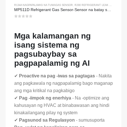
R134A NAGPAPALAMIG NA TUMAGAS SENSOR
,
R290 REFRIGERANT LEAK SENSOR
,
R45
MP511D Refrigerant Gas Sensor-Sensor na batay sa Semiconductor para sa Refrigerant Leak Detection
0
sa 5
Mga kalamangan ng
isang sistema ng
pagsubaybay sa
pagpapalamig ng AI
✔
Proactive na pag -iwas sa pagtagas
- Nakita
ang pagkawala ng nagpapalamig bago maganap
ang mga kritikal na pagkabigo
✔
Pag -iimpok ng enerhiya
- Na -optimize ang
kahusayan ng HVAC at binabawasan ang hindi
kinakailangang pilay ng system
✔
Pagsunod sa Regulasyon
- sumusuporta