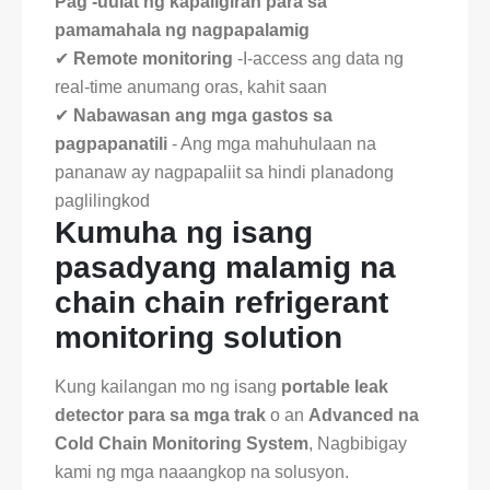
Pag -uulat ng kapaligiran para sa
pamamahala ng nagpapalamig
✔
Remote monitoring
-I-access ang data ng
real-time anumang oras, kahit saan
✔
Nabawasan ang mga gastos sa
pagpapanatili
- Ang mga mahuhulaan na
pananaw ay nagpapaliit sa hindi planadong
paglilingkod
Kumuha ng isang
pasadyang malamig na
chain chain refrigerant
monitoring solution
Kung kailangan mo ng isang
portable leak
detector para sa mga trak
o an
Advanced na
Cold Chain Monitoring System
, Nagbibigay
kami ng mga naaangkop na solusyon.