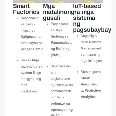
Smart
Mga
IoT-based
Factories
matalinong
na mga
gusali
sistema
Nagpapabuti
ng
Pagsasama
sa pang -
pagsubaybay
sa
Mga
industriya
Nagbibigay -
Sistema sa
Kaligtasan at
daan
Remote
Pamamahala
kahusayan sa
Management
ng Building
pagpapalamig
sa maraming
(BMS)
Hulaan
Mga
mga lokasyon
Binabawasan
pagkabigo sa
Sumusuporta
ang
system
Bago
Smart
pagkonsumo
mangyari ang
Automation
ng enerhiya sa
mga
at Predictive
pamamagitan
breakdown
Analytics
ng
Pag -
optimize ng
operasyon ng
HVAC