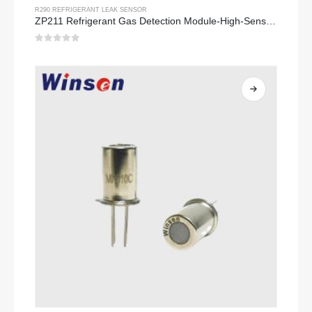
R290 REFRIGERANT LEAK SENSOR
ZP211 Refrigerant Gas Detection Module-High-Sensitivity Sensor para sa Pagpapalamig na Pag-alis
0
sa 5