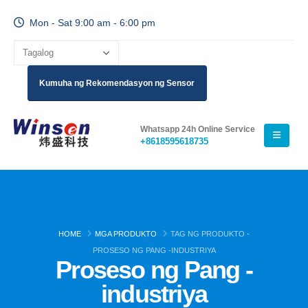
Mon - Sat 9:00 am - 6:00 pm
Kumuha ng Rekomendasyon ng Sensor
Whatsapp 24h Online Service
+8618595618735
HOME
MGA PRODUKTO
TAG NG PRODUKTO -
PROSESO NG PANG -INDUSTRIYA
Proseso ng Pang -
industriya