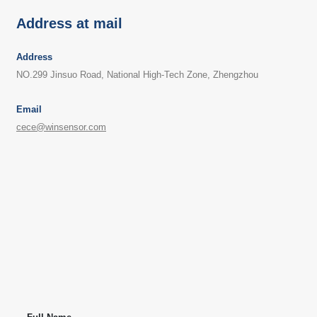
Address at mail
Address
NO.299 Jinsuo Road, National High-Tech Zone, Zhengzhou
Email
cece@winsensor.com
Makipag -ugnay sa amin
Address
: No.299 Jinsuo Road, National High-Tech Zone, Zhengzhou
Tel
:
0086-371-67169097
Email
:
cece@winsensor.com
Whatsapp
: +
8618595618735
WeChat
: 18569903598