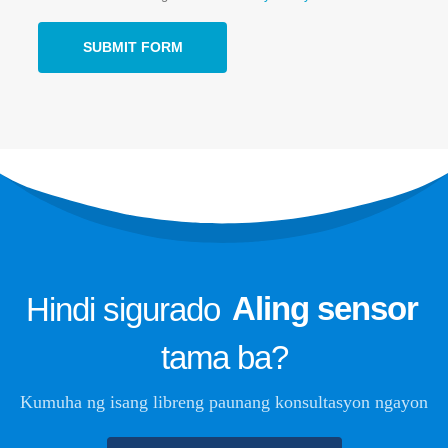
ng kadena
Pagmamanman ng Data Center
Cooling System
Pagpapalamig sa kaligtasan para sa
malamig na imbakan
Pagmamanman ng Gas ng Pang -
industriya
Tingnan pa
Sundan mo kami
Hindi sigurado
Aling sensor
tama ba?
Kumuha ng isang libreng paunang konsultasyon ngayon