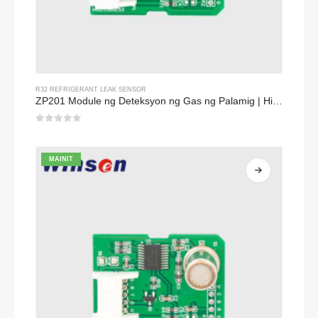
R32 REFRIGERANT LEAK SENSOR
ZP201 Module ng Deteksyon ng Gas ng Palamig | High-sensitivity R32 leak sensor
0
sa 5
MAINIT