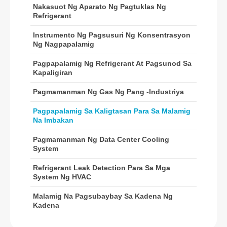
Nakasuot Ng Aparato Ng Pagtuklas Ng
WeChat
Whatsapp
Refrigerant
Mainit na produkto
Instrumento Ng Pagsusuri Ng Konsentrasyon
R290 sensor
Ng Nagpapalamig
R454B Sensor
Pagpapalamig Ng Refrigerant At Pagsunod Sa
R32 sensor
Kapaligiran
R410 sensor
Pagmamanman Ng Gas Ng Pang -industriya
R454B Sensor
Pagpapalamig Sa Kaligtasan Para Sa Malamig
Ang aming solusyon
Na Imbakan
Refrigerant leak detection para sa
Pagmamanman Ng Data Center Cooling
System
mga system ng HVAC
Malamig na pagsubaybay sa kadena
Refrigerant Leak Detection Para Sa Mga
System Ng HVAC
ng kadena
Pagmamanman ng Data Center
Malamig Na Pagsubaybay Sa Kadena Ng
Kadena
Cooling System
Pagpapalamig sa kaligtasan para sa