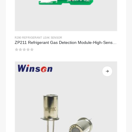
R290 REFRIGERANT LEAK SENSOR
ZP211 Refrigerant Gas Detection Module-High-Sensitivity Sensor para sa Pagpapalamig na Pag-alis
0
sa 5