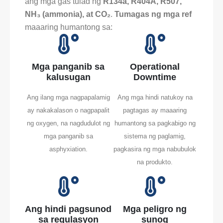
ang mga gas tulad ng
R134a, R404A, R507,
NH₃ (ammonia), at CO₂
.
Tumagas ng mga ref
maaaring humantong sa:
Mga panganib sa
Operational
kalusugan
Downtime
Ang ilang mga nagpapalamig
Ang mga hindi natukoy na
ay nakakalason o nagpapalit
pagtagas ay maaaring
ng oxygen, na nagdudulot ng
humantong sa pagkabigo ng
mga panganib sa
sistema ng paglamig,
asphyxiation.
pagkasira ng mga nabubulok
na produkto.
Ang hindi pagsunod
Mga peligro ng
sa regulasyon
sunog