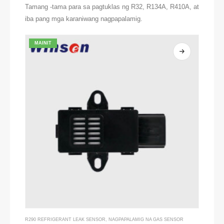
Tamang -tama para sa pagtuklas ng R32, R134A, R410A, at
iba pang mga karaniwang nagpapalamig.
MAINIT
R290 REFRIGERANT LEAK SENSOR
,
NAGPAPALAMIG NA GAS SENSOR