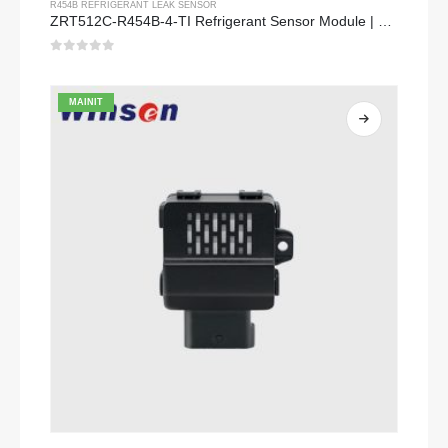
R454B REFRIGERANT LEAK SENSOR
ZRT512C-R454B-4-TI Refrigerant Sensor Module | NDIR Technology for HVAC & Industrial Safety Monitoring
0
sa 5
MAINIT