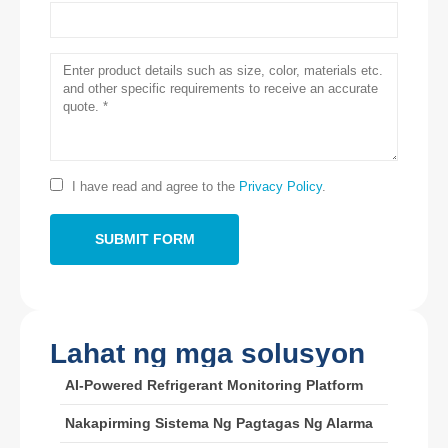
Makipag -ugnay sa amin
Address
: No.299 Jinsuo Road, National High-Tech Zone, Zhengzhou
I have read and agree to the
Privacy Policy
.
Tel
:
0086-371-67169097
Email
:
cece@winsensor.com
Whatsapp
: +
8618595618735
WeChat
: 18569903598
Lahat ng mga solusyon
AI-Powered Refrigerant Monitoring Platform
Nakapirming Sistema Ng Pagtagas Ng Alarma