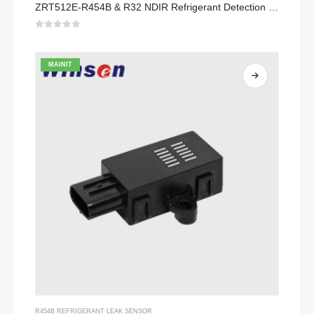
ZRT512E-R454B & R32 NDIR Refrigerant Detection Module, RS485 HVAC Sensor, UL/IEC Certified
0
sa 5
MAINIT
R454B REFRIGERANT LEAK SENSOR