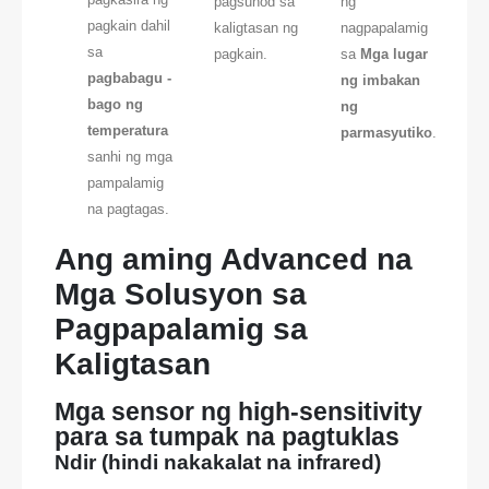
pagsunod sa
ng
pagkain dahil
kaligtasan ng
nagpapalamig
sa
pagkain.
sa
Mga lugar
pagbabagu -
ng imbakan
bago ng
ng
temperatura
parmasyutiko
.
sanhi ng mga
pampalamig
na pagtagas.
Ang aming Advanced na
Mga Solusyon sa
Pagpapalamig sa
Kaligtasan
Mga sensor ng high-sensitivity
para sa tumpak na pagtuklas
Ndir (hindi nakakalat na infrared)