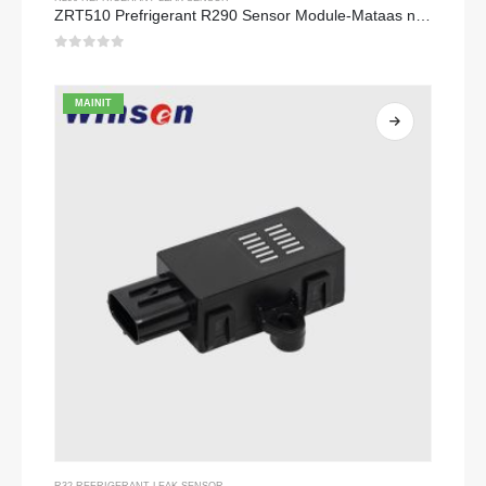
ZRT510 Prefrigerant R290 Sensor Module-Mataas na Pagganap ng NDIR Refrigerant Sensor
0
sa 5
MAINIT
R32 REFRIGERANT LEAK SENSOR