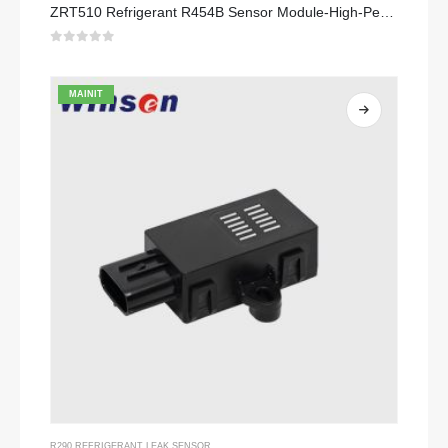
ZRT510 Refrigerant R454B Sensor Module-High-Performance NDIR Refrigerant Sensor
0
sa 5
MAINIT
R290 REFRIGERANT LEAK SENSOR