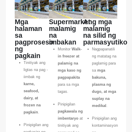
Mga
Supermarket
Ang mga
halaman
malamig
malamig
sa
na
na silid ng
pagproseso
imbakan
parmasyutiko
ng
Monitor
Walk-
Nagpapanatili
pagkain
in freezer at
ng matatag na
Tinitiyak ang
palamig na
paglamig para
ligtas na pag -
mga kaso ng
sa
mga
iimbak ng
pagpapakita
bakuna,
karne,
para sa mga
plasma ng
seafood,
tagas.
dugo, at mga
dairy, at
suplay na
Pinipigilan
frozen na
medikal
.
pagkawala ng
pagkain
.
imbentaryo
at
Pinipigilan ang
Pinipigilan ang
tinitiyak ang
kontaminasyon
pagkasira ng