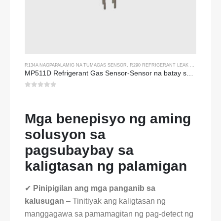
R134A NAGPAPALAMIG NA TUMAGAS SENSOR
,
R290 REFRIGERANT LEAK SENSOR
,
R45
MP511D Refrigerant Gas Sensor-Sensor na batay sa Semiconductor para sa Refrigerant Leak Detection
0
sa 5
Mga benepisyo ng aming
solusyon sa
pagsubaybay sa
kaligtasan ng palamigan
✔
Pinipigilan ang mga panganib sa
kalusugan
– Tinitiyak ang kaligtasan ng
manggagawa sa pamamagitan ng pag-detect ng