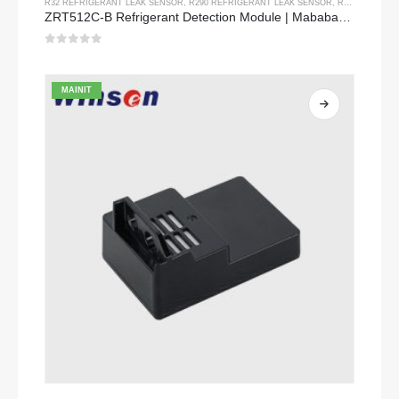
R32 REFRIGERANT LEAK SENSOR
,
R290 REFRIGERANT LEAK SENSOR
,
R454B REFRIGERANT LEAK SENSOR
ZRT512C-B Refrigerant Detection Module | Mababang boltahe NDIR gas sensor para sa R32, R454B, R290
0
sa 5
MAINIT