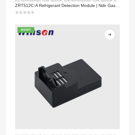
R32 REFRIGERANT LEAK SENSOR
,
R290 REFRIGERANT LEAK SENSOR
,
R454B REFRIGERANT LEAK SENSOR
ZRT512C-A Refrigerant Detection Module | Ndir Gas Sensor para sa R32, R454B, R290 | Malawak na supply ng kuryente ng boltahe
0
sa 5
MAINIT