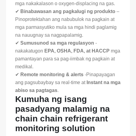
mga nakakalason o oxygen-displacing na gas.
✔
Binabawasan ang pagkalugi ng produkto
–
Pinoprotektahan ang nabubulok na pagkain at
mga parmasyutiko mula sa mga hindi paglamig
na nauugnay sa nagpapalamig.
✔
Sumusunod sa mga regulasyon
-
nakakatugon
EPA, OSHA, FDA, at HACCP
mga
pamantayan para sa pag-iimbak ng pagkain at
medikal.
✔
Remote monitoring & alerts
-Pinapayagan
ang pagsubaybay sa real-time at
Instant na mga
abiso sa pagtagas
.
Kumuha ng isang
pasadyang malamig na
chain chain refrigerant
monitoring solution