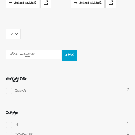
మరింత చదవండి
మరింత చదవండి
వాయువులను గుర్తించడానికి
గ్యాస్ లీక్‌లను గుర్తించడం కోసం
రూపొందించబడిన ఒక కాంపాక్ట్,
రూపొందించబడిన అధిక-పనితీరు గల
అధిక-పనితీరు గల NDIR (నాన్-
సెమీకండక్టర్ సెన్సార్. ఇది అధిక
డిస్పర్సివ్ ఇన్‌ఫ్రారెడ్) గ్యాస్ సెన్సార్.
ఎంపిక, వేగవంతమైన ప్రతిస్పందన
ఇది అద్భుతమైన సెలెక్టివిటీని కలిగి
మరియు అద్భుతమైన…
ఉంది, వేగంగా…
శోధన
ఉత్పత్తి రకం
మమ్మల్ని సంప్రదించండి
2
సెన్సార్
చిరునామా
: నెం .299 జిన్సుయో రోడ్, నేషనల్ హైటెక్ జోన్, జెంగ్జౌ
టెల్
::
0086-371-67169097
సూత్రం
ఇమెయిల్
::
cece@winsensor.com
1
N
వాట్సాప్
: +
8618595618735
1
సెమీకండక్టర్