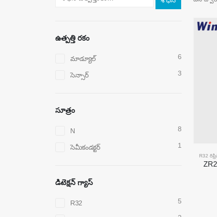
శోధన
ఉత్పత్తి రకం
6
మాడ్యూల్
3
సెన్సార్
సూత్రం
8
N
1
సెమీకండక్టర్
R32 రిఫ్రి
ZR21
డిటెక్షన్ గ్యాస్
5
R32