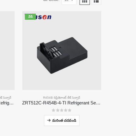
వేడి
క్ సెన్సార్
R454B రిఫ్రిజెరాంట్ లీక్ సెన్సార్
ZRT512E-R454B & R32 NDIR Refrigerant Detection Module, RS485 HVAC Sensor, UL/IEC Certified
ZRT512C-R454B-4-TI Refrigerant Sensor Module | NDIR Technology for HVAC & Industrial Safety Monitoring
0
5 లో
మరింత చదవండి