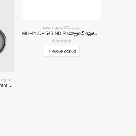
R454B రిఫ్రిజెరాంట్ లీక్ సెన్సార్
MH-441D-454B NDIR ఇన్ఫ్రారెడ్ రిఫ్రిజెరాంట్ సెన్సార్
0
5 లో
మరింత చదవండి
ెన్సార్
,
R410A రిఫ్రిజెరాంట్ లీక్ సెన్సార్
,
R454B రిఫ్రిజెరాంట్ లీక్ సెన్సార్
MH-441D NDIR Infrared Refrigerant Sensor | High Sensitivity | HVAC & Industrial Safety | Long Lifespan