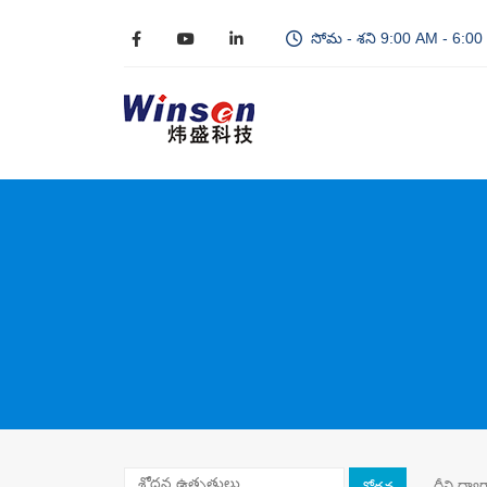
సోమ - శని 9:00 AM - 6:0
దీని ద్వా