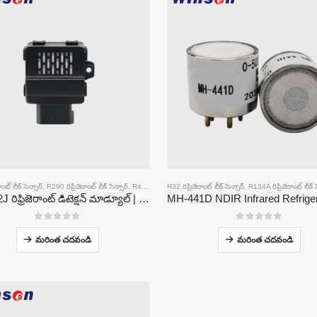
ాంట్ లీక్ సెన్సార్
,
R290 రిఫ్రిజెరాంట్ లీక్ సెన్సార్
,
R454B రిఫ్రిజెరాంట్ లీక్ సెన్సార్
R32 రిఫ్రిజెరాంట్ లీక్ సెన్సార్
,
R134A రిఫ్రిజెరాంట్ లీక్ స
ZRT512J రిఫ్రిజెరాంట్ డిటెక్షన్ మాడ్యూల్ | NDIR గ్యాస్ సెన్సార్ R32, R454B, R290 | RS485 కమ్యూనికేషన్
0
5 లో
0
5 లో
మరింత చదవండి
మరింత చదవండి