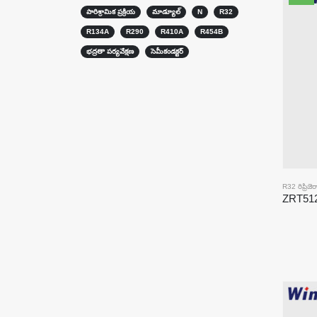
పారిశ్రామిక ప్రక్రియ
మాడ్యూల్
N
R32
R134A
R290
R410A
R454B
భద్రతా పర్యవేక్షణ
సెమీకండక్టర్
R32 రిఫ్రిజెర