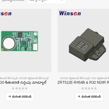
జెరాంట్ లీక్ సెన్సార్
,
R454B రిఫ్రిజెరాంట్ లీక్ సెన్సార్
R454B రిఫ్రిజెరాంట్ లీక్ సెన్సార్
,
R32 రిఫ్రిజెరాంట్ లీ
0-శీతలకరణి గుర్తింపు మాడ్యూల్
0
5 లో
0
5 లో
మరింత చదవండి
మరింత చదవండి