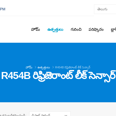
0 PM
హోమ్
ఉత్పత్తులు
గురించి
పరిష్కారం
బ్లా
హోమ్
ఉత్పత్తులు
R454B రిఫ్రిజెరాంట్ లీక్ సెన్సార్
R454B రిఫ్రిజెరాంట్ లీక్ సెన్సార్
రా క్రమబద్ధీకరించండి: