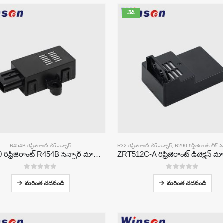
వేడి
R454B రిఫ్రిజెరాంట్ లీక్ సెన్సార్
R32 రిఫ్రిజెరాంట్ లీక్ సెన్సార్
,
R290 రిఫ్రిజెరాంట్ లీక్ సె
ZRT510 రిఫ్రిజెరాంట్ R454B సెన్సార్ మాడ్యూల్-అధిక-పనితీరు గల NDIR రిఫ్రిజెరాంట్ సెన్సార్
0
5 లో
0
5 లో
మరింత చదవండి
మరింత చదవండి