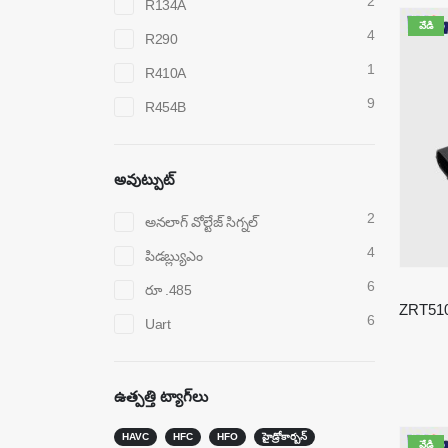
2
R134A
వేడి
4
R290
1
R410A
9
R454B
అవుట్పుట్
2
అనలాగ్ వోల్టేజ్ సిగ్నల్
4
పిడబ్ల్యుఎం
6
రూ .485
6
Uart
ఉత్పత్తి ట్యాగ్‌లు
HAVC
HFC
HFO
హైడ్రోకార్బన్
వేడి