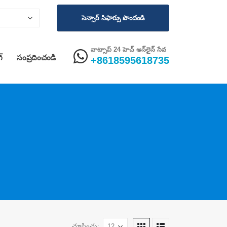
సెన్సార్ సిఫార్సు పొందండి
వాట్సాప్ 24 హెచ్ ఆన్‌లైన్ సేవ
గ్
సంప్రదించండి
+8618595618735
చూపించు: