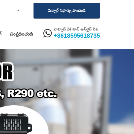
సెన్సార్ సిఫార్సు పొందండి
వాట్సాప్ 24 హెచ్ ఆన్‌లైన్ సేవ
గ్
సంప్రదించండి
+8618595618735