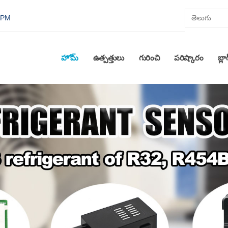
0 PM
హోమ్
ఉత్పత్తులు
గురించి
పరిష్కారం
బ్లా