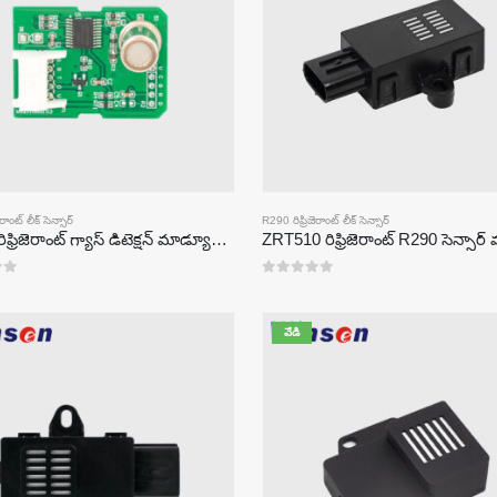
రాంట్ లీక్ సెన్సార్
R290 రిఫ్రిజెరాంట్ లీక్ సెన్సార్
ZP211 రిఫ్రిజెరాంట్ గ్యాస్ డిటెక్షన్ మాడ్యూల్-రిఫ్రిజెరాంట్ లీక్ డిటెక్షన్ కోసం హై-సెన్సిటివిటీ సెన్సార్
0
5 లో
వేడి