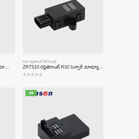
R32 రిఫ్రిజెరాంట్ లీక్ సెన్సార్
ZRT510 రిఫ్రిజెరాంట్ R290 సెన్సార్ మాడ్యూల్-అధిక-పనితీరు గల NDIR రిఫ్రిజెరాంట్ సెన్సార్
ZRT510 రిఫ్రిజెరాంట్ R32 సెన్సార్ మాడ్యూల్-అధిక-పనితీరు గల NDIR రిఫ్రిజెరాంట్ సెన్సార్
0
5 లో
వేడి