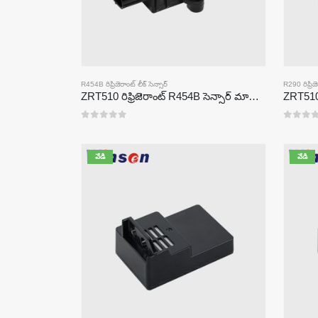
R454B రిఫ్రిజెరాంట్ లీక్ సెన్సార్
R290 రిఫ్రిజె
ZRT510 రిఫ్రిజెరాంట్ R454B సెన్సార్ మాడ్యూల్-అధిక-పనితీరు గల NDIR రిఫ్రిజెరాంట్ సెన్సార్
0
5 లో
0
5 లో
వేడి
వేడి