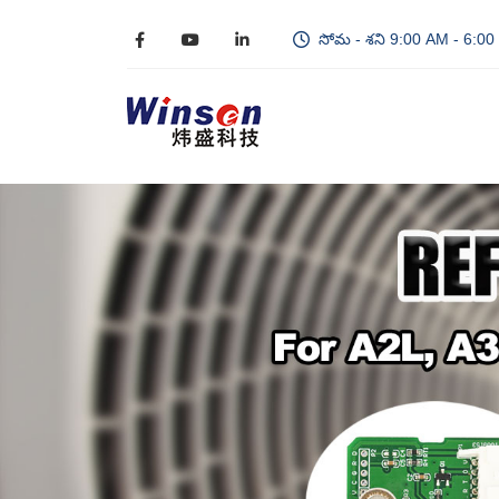
సోమ - శని 9:00 AM - 6:0