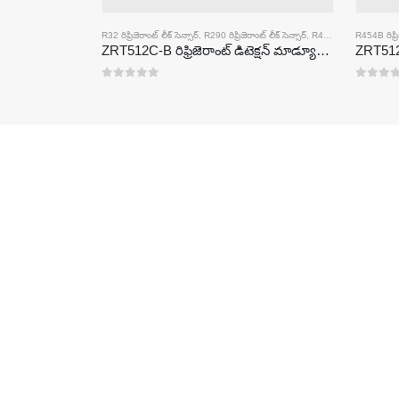
R32 రిఫ్రిజెరాంట్ లీక్ సెన్సార్
,
R290 రిఫ్రిజెరాంట్ లీక్ సెన్సార్
,
R454B రిఫ్రిజెరాంట్ లీక్ సెన్సార్
R454B రిఫ్రిజ
ZRT512C-B రిఫ్రిజెరాంట్ డిటెక్షన్ మాడ్యూల్ | R32, R454B, R290 కొరకు తక్కువ వోల్టేజ్ NDIR గ్యాస్ సెన్సార్
0
5 లో
0
5 లో