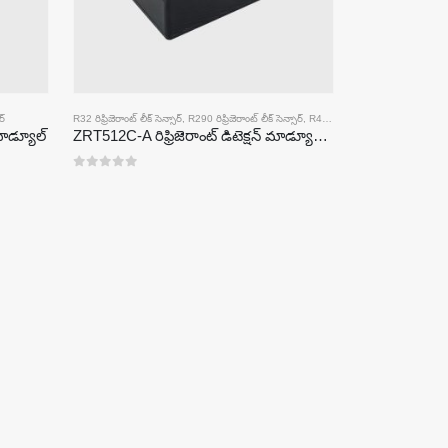
ర్
R32 రిఫ్రిజెరాంట్ లీక్ సెన్సార్
,
R290 రిఫ్రిజెరాంట్ లీక్ సెన్సార్
,
R454B రిఫ్రిజెరాంట్ లీక్ సెన్సార్
 మాడ్యూల్
ZRT512C-A రిఫ్రిజెరాంట్ డిటెక్షన్ మాడ్యూల్ | NDIR గ్యాస్ సెన్సార్ R32, R454B, R290 | విస్తృత వోల్టేజ్ విద్యుత్ సరఫరా
0
5 లో