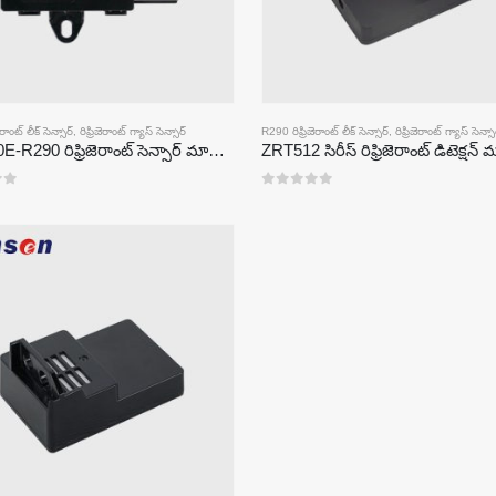
రాంట్ లీక్ సెన్సార్
,
రిఫ్రిజెరాంట్ గ్యాస్ సెన్సార్
R290 రిఫ్రిజెరాంట్ లీక్ సెన్సార్
,
రిఫ్రిజెరాంట్ గ్యాస్ సెన్సా
ZRT510E-R290 రిఫ్రిజెరాంట్ సెన్సార్ మాడ్యూల్
ZRT512 సిరీస్ రిఫ్రిజెరాంట్ డిటెక్షన్
0
5 లో