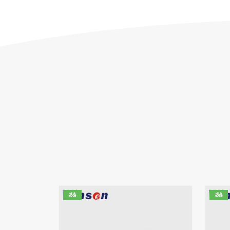
వేడి
వేడి