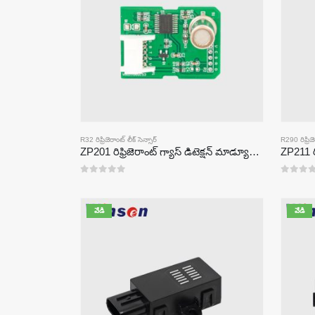
R32 రిఫ్రిజెరాంట్ లీక్ సెన్సార్
R290 రిఫ్రిజె
ZP201 రిఫ్రిజెరాంట్ గ్యాస్ డిటెక్షన్ మాడ్యూల్ | అధిక-సున్నితత్వం R32 లీక్ సెన్సార్
0
5 లో
0
5 లో
వేడి
వేడి