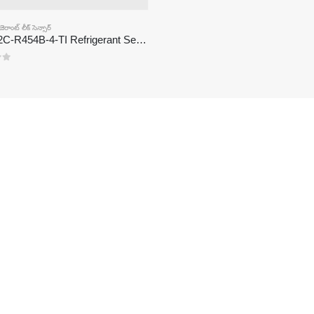
ెరాంట్ లీక్ సెన్సార్
ZRT512C-R454B-4-TI Refrigerant Sensor Module | NDIR Technology for HVAC & Industrial Safety Monitoring