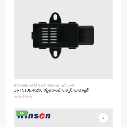
R290 రిఫ్రిజెరాంట్ లీక్ సెన్సార్
,
రిఫ్రిజెరాంట్ గ్యాస్ సెన్సార్
ZRT510E-R290 రిఫ్రిజెరాంట్ సెన్సార్ మాడ్యూల్
0
5 లో
వేడి