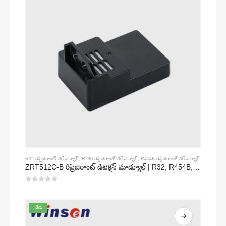
R32 రిఫ్రిజెరాంట్ లీక్ సెన్సార్
,
R290 రిఫ్రిజెరాంట్ లీక్ సెన్సార్
,
R454B రిఫ్రిజెరాంట్ లీక్ సెన్సార్
ZRT512C-B రిఫ్రిజెరాంట్ డిటెక్షన్ మాడ్యూల్ | R32, R454B, R290 కొరకు తక్కువ వోల్టేజ్ NDIR గ్యాస్ సెన్సార్
0
5 లో
వేడి