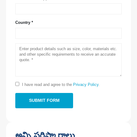
Country *
మమ్మల్ని సంప్రదించండి
చిరునామా
: నెం .299 జిన్సుయో రోడ్, నేషనల్ హైటెక్ జోన్, జెంగ్జౌ
టెల్
::
0086-371-67169097
ఇమెయిల్
::
cece@winsensor.com
వాట్సాప్
: +
8618595618735
I have read and agree to the
Privacy Policy
.
వెచాట్
: 18569903598
అన్ని పరిష్కారాలు