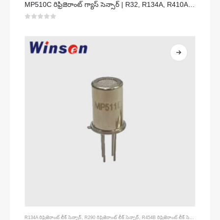
MP510C రిఫ్రిజెరాంట్ గ్యాస్ సెన్సార్ | R32, R134A, R410A, R290 కోసం హై-సెన్సిటివిటీ ఫ్రీయాన్ లీక్ డిటెక్షన్
0
5 లో
R134A రిఫ్రిజెరాంట్ లీక్ సెన్సార్
,
R290 రిఫ్రిజెరాంట్ లీక్ సెన్సార్
,
R454B రిఫ్రిజెరాంట్ లీక్ సెన్సార్