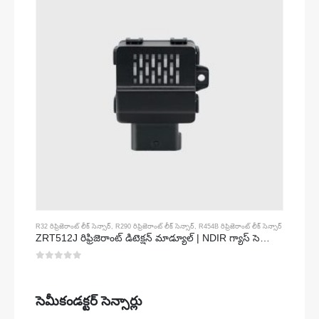
R32 రిఫ్రిజెరాంట్ లీక్ సెన్సార్
,
R290 రిఫ్రిజెరాంట్ లీక్ సెన్సార్
,
R454B రిఫ్రిజెరాంట్ లీక్ సెన్సార్
ZRT512J రిఫ్రిజెరాంట్ డిటెక్షన్ మాడ్యూల్ | NDIR గ్యాస్ సెన్సార్ R32, R454B, R290 | RS485 కమ్యూనికేషన్
0
5 లో
సెమీకండక్టర్ సెన్సార్లు