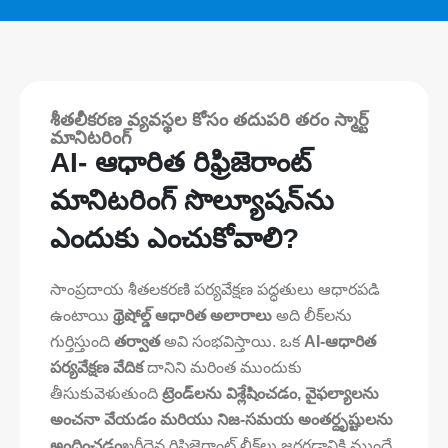
శీతలీకరణ వ్యవస్థల కోసం తదుపరి తరం స్మార్ట్
మానిటరింగ్
AI- ఆధారిత రిఫ్రిజెరాంట్
మానిటరింగ్ సొల్యూషన్‌ను
ఎందుకు ఎంచుకోవాలి?
సాంప్రదాయ శీతలకరణి పర్యవేక్షణ పద్ధతులు ఆధారపడి
ఉంటాయి
థ్రెషోల్డ్ ఆధారిత అలారాలు
అది లీక్‌లను
గుర్తిస్తుంది
తర్వాత
అవి సంభవిస్తాయి. ఒక
AI-ఆధారిత
పర్యవేక్షణ వేదిక
దానిని మరింత ముందుకు
తీసుకువెళుతుంది
ట్రెండ్‌లను విశ్లేషించడం, వైఫల్యాలను
అంచనా వేయడం మరియు నిజ-సమయ అంతర్దృష్టులను
అందించడం
ఖరీదైన రిఫ్రిజెరాంట్ లీక్‌లు జరగడానికి ముందే