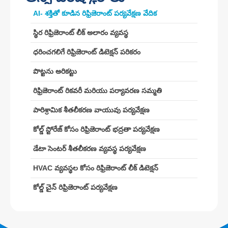
వెచాట్
వాట్సాప్
AI- శక్తితో కూడిన రిఫ్రిజెరాంట్ పర్యవేక్షణ వేదిక
హాట్ ప్రొడక్ట్స్
స్థిర రిఫ్రిజెరాంట్ లీక్ అలారం వ్యవస్థ
R290 సెన్సార్
ధరించగలిగే రిఫ్రిజెరాంట్ డిటెక్షన్ పరికరం
R454B సెన్సార్
పొట్టను అరికట్టు
R32 సెన్సార్
రిఫ్రిజెరాంట్ రికవరీ మరియు పర్యావరణ సమ్మతి
R410 సెన్సార్
పారిశ్రామిక శీతలీకరణ వాయువు పర్యవేక్షణ
R454B సెన్సార్
మా పరిష్కారం
కోల్డ్ స్టోరేజ్ కోసం రిఫ్రిజెరాంట్ భద్రతా పర్యవేక్షణ
HVAC వ్యవస్థల కోసం రిఫ్రిజెరాంట్ లీక్
డేటా సెంటర్ శీతలీకరణ వ్యవస్థ పర్యవేక్షణ
డిటెక్షన్
HVAC వ్యవస్థల కోసం రిఫ్రిజెరాంట్ లీక్ డిటెక్షన్
కోల్డ్ చైన్ రిఫ్రిజెరాంట్ పర్యవేక్షణ
కోల్డ్ చైన్ రిఫ్రిజెరాంట్ పర్యవేక్షణ
డేటా సెంటర్ శీతలీకరణ వ్యవస్థ పర్యవేక్షణ
కోల్డ్ స్టోరేజ్ కోసం రిఫ్రిజెరాంట్ భద్రతా
పర్యవేక్షణ