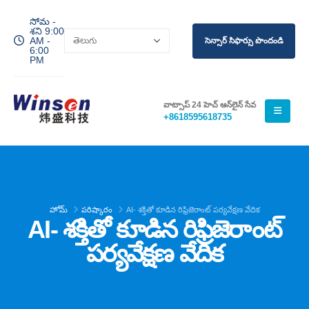
సోమ -
శని 9:00
AM -
సెన్సార్ సిఫార్సు పొందండి
6:00
PM
వాట్సాప్ 24 హెచ్ ఆన్‌లైన్ సేవ
+8618595618735
హోమ్
పరిష్కారం
AI- శక్తితో కూడిన రిఫ్రిజెరాంట్ పర్యవేక్షణ వేదిక
AI- శక్తితో కూడిన రిఫ్రిజెరాంట్
పర్యవేక్షణ వేదిక