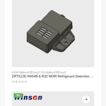
R454B రిఫ్రిజెరాంట్ లీక్ సెన్సార్
,
R32 రిఫ్రిజెరాంట్ లీక్ సెన్సార్
ZRT512E-R454B & R32 NDIR Refrigerant Detection Module, RS485 HVAC Sensor, UL/IEC Certified
0
5 లో
వేడి