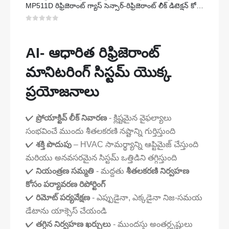
MP511D రిఫ్రిజెరాంట్ గ్యాస్ సెన్సార్-రిఫ్రిజెరాంట్ లీక్ డిటెక్షన్ కోసం సెమీకండక్టర్-ఆధారిత సెన్సార్
0
5 లో
AI- ఆధారిత రిఫ్రిజెరాంట్
మానిటరింగ్ సిస్టమ్ యొక్క
ప్రయోజనాలు
✔
ప్రోయాక్టివ్ లీక్ నివారణ
- క్లిష్టమైన వైఫల్యాలు
సంభవించే ముందు శీతలకరణి నష్టాన్ని గుర్తిస్తుంది
✔
శక్తి పొదుపు
– HVAC సామర్థ్యాన్ని ఆప్టిమైజ్ చేస్తుంది
మరియు అనవసరమైన సిస్టమ్ ఒత్తిడిని తగ్గిస్తుంది
✔
నియంత్రణ సమ్మతి
- మద్దతు
శీతలకరణి నిర్వహణ
కోసం పర్యావరణ రిపోర్టింగ్
✔
రిమోట్ పర్యవేక్షణ
- ఎప్పుడైనా, ఎక్కడైనా నిజ-సమయ
డేటాను యాక్సెస్ చేయండి
✔
తగ్గిన నిర్వహణ ఖర్చులు
- ముందస్తు అంతర్దృష్టులు