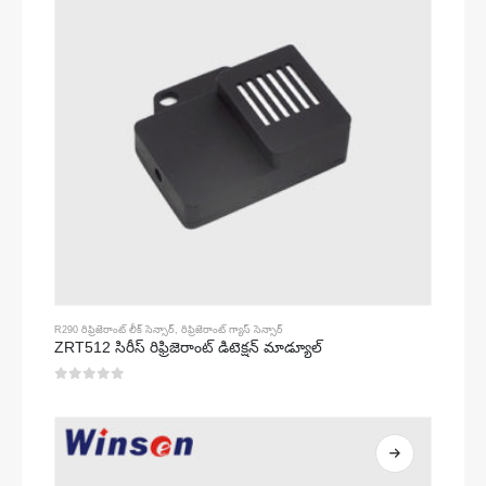
R290 రిఫ్రిజెరాంట్ లీక్ సెన్సార్
,
రిఫ్రిజెరాంట్ గ్యాస్ సెన్సార్
ZRT512 సిరీస్ రిఫ్రిజెరాంట్ డిటెక్షన్ మాడ్యూల్
0
5 లో