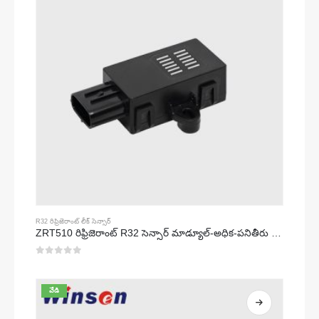
R32 రిఫ్రిజెరాంట్ లీక్ సెన్సార్
ZRT510 రిఫ్రిజెరాంట్ R32 సెన్సార్ మాడ్యూల్-అధిక-పనితీరు గల NDIR రిఫ్రిజెరాంట్ సెన్సార్
0
5 లో
వేడి