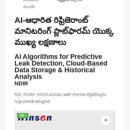
ముందు
AI-ఆధారిత రిఫ్రిజెరాంట్
మానిటరింగ్ ప్లాట్‌ఫారమ్ యొక్క
ముఖ్య లక్షణాలు
AI Algorithms for Predictive
Leak Detection, Cloud-Based
Data Storage & Historical
Analysis
NDIR
R32, R134A, R410A మరియు ఇతర సాధారణ రిఫ్రిజిరేటర్లను
గుర్తించడానికి అనువైనది.
వేడి