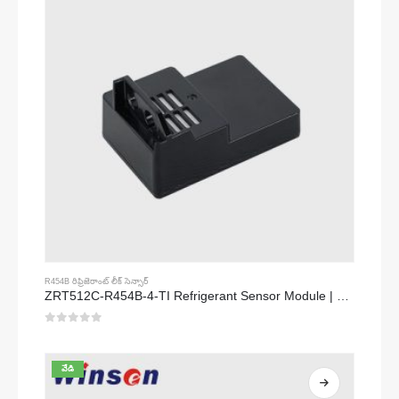
R454B రిఫ్రిజెరాంట్ లీక్ సెన్సార్
ZRT512C-R454B-4-TI Refrigerant Sensor Module | NDIR Technology for HVAC & Industrial Safety Monitoring
0
5 లో
వేడి