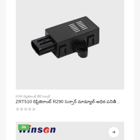
R290 రిఫ్రిజెరాంట్ లీక్ సెన్సార్
ZRT510 రిఫ్రిజెరాంట్ R290 సెన్సార్ మాడ్యూల్-అధిక-పనితీరు గల NDIR రిఫ్రిజెరాంట్ సెన్సార్
0
5 లో
వేడి