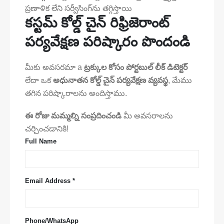
ప్రణాళిక లేని సర్వీసింగ్‌ను తగ్గిస్తాయి
కస్టమ్ కోల్డ్ చైన్ రిఫ్రిజెరాంట్
పర్యవేక్షణ పరిష్కారం పొందండి
మీకు అవసరమా a
ట్రక్కుల కోసం పోర్టబుల్ లీక్ డిటెక్టర్
లేదా ఒక
అధునాతన కోల్డ్ చైన్ పర్యవేక్షణ వ్యవస్థ
, మేము
తగిన పరిష్కారాలను అందిస్తాము.
ఈ రోజు మమ్మల్ని సంప్రదించండి
మీ అవసరాలను
చర్చించడానికి!
Full Name
Email Address *
Phone/WhatsApp