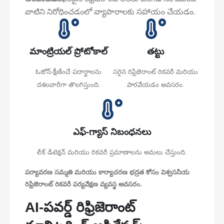
వాటిని నిరోధించడంలో వ్యాపారాలకు సహాయం చేయడం.
మాంట్రియల్ ప్రోటోకాల్
తట్టు
ఓజోన్-క్షీణించే పదార్థాలను
సరైన రిఫ్రిజెరాంట్ రికవరీ మరియు
దశలవారీగా తొలగిస్తుంది.
పారవేయడం అవసరం.
ఎఫ్-గ్యాస్ నిబంధనలు
లీక్ డిటెక్షన్ మరియు రికవరీ ప్రమాణాలను అమలు చేస్తుంది.
పర్యావరణ సమ్మతి మరియు కార్యాచరణ భద్రత కోసం విశ్వసనీయ
రిఫ్రిజెరాంట్ రికవరీ పర్యవేక్షణ వ్యవస్థ అవసరం.
AI-పవర్డ్ రిఫ్రిజెరాంట్