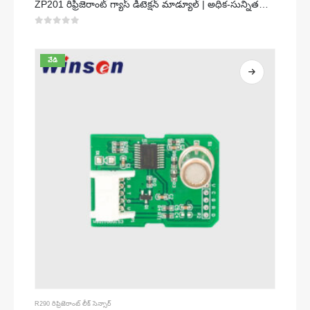
ZP201 రిఫ్రిజెరాంట్ గ్యాస్ డిటెక్షన్ మాడ్యూల్ | అధిక-సున్నితత్వం R32 లీక్ సెన్సార్
0
5 లో
వేడి
R290 రిఫ్రిజెరాంట్ లీక్ సెన్సార్