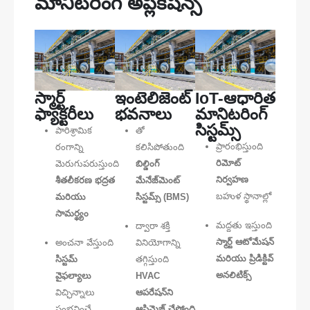
మానిటరింగ్ అప్లికేషన్స్
స్మార్ట్
ఇంటెలిజెంట్
IoT-ఆధారిత
ఫ్యాక్టరీలు
భవనాలు
మానిటరింగ్
సిస్టమ్స్
పారిశ్రామిక
తో
ప్రారంభిస్తుంది
రంగాన్ని
కలిసిపోతుంది
రిమోట్
మెరుగుపరుస్తుంది
బిల్డింగ్
నిర్వహణ
శీతలీకరణ భద్రత
మేనేజ్‌మెంట్
బహుళ స్థానాల్లో
మరియు
సిస్టమ్స్ (BMS)
సామర్థ్యం
మద్దతు ఇస్తుంది
ద్వారా శక్తి
స్మార్ట్ ఆటోమేషన్
అంచనా వేస్తుంది
వినియోగాన్ని
మరియు ప్రిడిక్టివ్
సిస్టమ్
తగ్గిస్తుంది
అనలిటిక్స్
వైఫల్యాలు
HVAC
విచ్ఛిన్నాలు
ఆపరేషన్‌ని
సంభవించే
ఆప్టిమైజ్ చేస్తోంది