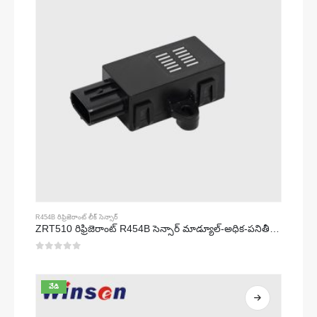
R454B రిఫ్రిజెరాంట్ లీక్ సెన్సార్
ZRT510 రిఫ్రిజెరాంట్ R454B సెన్సార్ మాడ్యూల్-అధిక-పనితీరు గల NDIR రిఫ్రిజెరాంట్ సెన్సార్
0
5 లో
వేడి