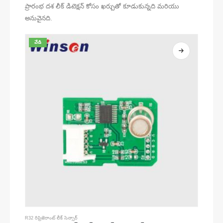
ప్రారంభ దశ లీక్ డిటెక్షన్ కోసం ఖర్చుతో కూడుకున్నది మరియు
అనువైనది.
వేడి
R32 రిఫ్రిజెరాంట్ లీక్ సెన్సార్