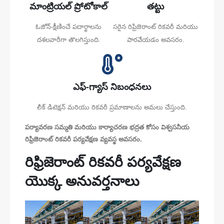
మాంట్రియల్ ప్రోటోకాల్
తట్టు
ఓజోన్-క్షీణించే పదార్థాలను
సరైన రిఫ్రిజెరాంట్ రికవరీ మరియు
దశలవారీగా తొలగిస్తుంది.
పారవేయడం అవసరం.
ఎఫ్-గ్యాస్ నిబంధనలు
లీక్ డిటెక్షన్ మరియు రికవరీ ప్రమాణాలను అమలు చేస్తుంది.
పర్యావరణ సమ్మతి మరియు కార్యాచరణ భద్రత కోసం విశ్వసనీయ
రిఫ్రిజెరాంట్ రికవరీ పర్యవేక్షణ వ్యవస్థ అవసరం.
రిఫ్రిజెరాంట్ రికవరీ పర్యవేక్షణ
యొక్క అనువర్తనాలు