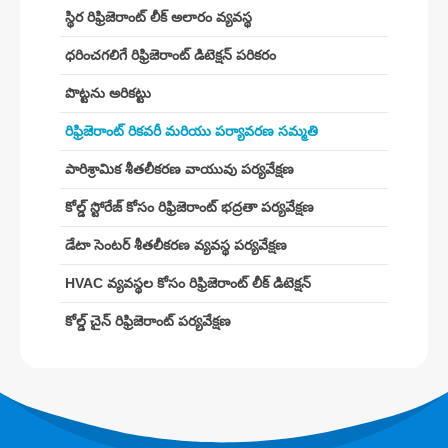
స్థిర రిఫ్రిజెరాంట్ లీక్ అలారం వ్యవస్థ
R290 సెన్సార్
ధరించగలిగే రిఫ్రిజెరాంట్ డిటెక్షన్ పరికరం
R454B సెన్సార్
పొట్టను అరికట్టు
R32 సెన్సార్
రిఫ్రిజెరాంట్ రికవరీ మరియు పర్యావరణ సమ్మతి
R410 సెన్సార్
పారిశ్రామిక శీతలీకరణ వాయువు పర్యవేక్షణ
R454B సెన్సార్
మా పరిష్కారం
కోల్డ్ స్టోరేజ్ కోసం రిఫ్రిజెరాంట్ భద్రతా పర్యవేక్షణ
HVAC వ్యవస్థల కోసం రిఫ్రిజెరాంట్ లీక్
డేటా సెంటర్ శీతలీకరణ వ్యవస్థ పర్యవేక్షణ
డిటెక్షన్
HVAC వ్యవస్థల కోసం రిఫ్రిజెరాంట్ లీక్ డిటెక్షన్
కోల్డ్ చైన్ రిఫ్రిజెరాంట్ పర్యవేక్షణ
కోల్డ్ చైన్ రిఫ్రిజెరాంట్ పర్యవేక్షణ
డేటా సెంటర్ శీతలీకరణ వ్యవస్థ పర్యవేక్షణ
కోల్డ్ స్టోరేజ్ కోసం రిఫ్రిజెరాంట్ భద్రతా
పర్యవేక్షణ
పారిశ్రామిక శీతలీకరణ వాయువు పర్యవేక్షణ
మరింత చూడండి