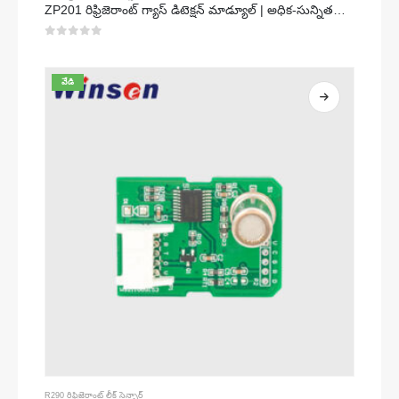
ZP201 రిఫ్రిజెరాంట్ గ్యాస్ డిటెక్షన్ మాడ్యూల్ | అధిక-సున్నితత్వం R32 లీక్ సెన్సార్
0
5 లో
వేడి
R290 రిఫ్రిజెరాంట్ లీక్ సెన్సార్