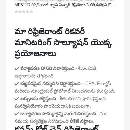
R134A రిఫ్రిజెరాంట్ లీక్ సెన్సార్
,
R290 రిఫ్రిజెరాంట్ లీక్ సెన్సార్
,
R454B రిఫ్రిజెరాంట్ లీక్ సెన్సార్
MP511D రిఫ్రిజెరాంట్ గ్యాస్ సెన్సార్-రిఫ్రిజెరాంట్ లీక్ డిటెక్షన్ కోసం సెమీకండక్టర్-ఆధారిత సెన్సార్
0
5 లో
మా రిఫ్రిజెరాంట్ రికవరీ
మానిటరింగ్ సొల్యూషన్ యొక్క
ప్రయోజనాలు
✔
పర్యావరణ హానిని నివారిస్తుంది
- శీతలకరణి
ఉద్గారాలను తగ్గిస్తుంది.
✔
చట్టపరమైన సమ్మతిని నిర్ధారిస్తుంది
– EPA, F-గ్యాస్
మరియు మాంట్రియల్ ప్రోటోకాల్ నిబంధనలను కలుస్తుంది.
✔
ఖర్చులను తగ్గిస్తుంది
- శీతలకరణిని ప్రారంభిస్తుంది
పునర్వినియోగం
పారవేయడానికి బదులుగా.
✔
కార్యాచరణ సామర్థ్యాన్ని మెరుగుపరుస్తుంది
- నిజ-
సమయ పర్యవేక్షణ నిరోధిస్తుంది
లీకేజీ నష్టాలు
.
కస్టమ్ కోల్డ్ చైన్ రిఫ్రిజెరాంట్