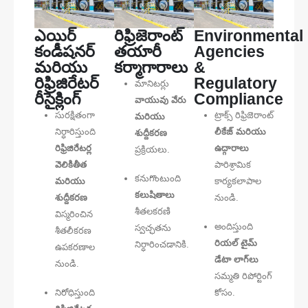
ఎయిర్
రిఫ్రిజెరాంట్
Environmental
కండీషనర్
తయారీ
Agencies
మరియు
కర్మాగారాలు
&
రిఫ్రిజిరేటర్
Regulatory
మానిటర్లు
రీసైక్లింగ్
Compliance
వాయువు వేరు
సురక్షితంగా
ట్రాక్స్ రిఫ్రిజెరాంట్
మరియు
నిర్ధారిస్తుంది
లీకేజ్ మరియు
శుద్దీకరణ
రిఫ్రిజిరేటర్ల
ఉద్గారాలు
ప్రక్రియలు.
వెలికితీత
పారిశ్రామిక
కనుగొంటుంది
మరియు
కార్యకలాపాల
కలుషితాలు
శుద్దీకరణ
నుండి.
శీతలకరణి
విస్మరించిన
అందిస్తుంది
స్వచ్ఛతను
శీతలీకరణ
రియల్ టైమ్
నిర్ధారించడానికి.
ఉపకరణాల
డేటా లాగ్‌లు
నుండి.
సమ్మతి రిపోర్టింగ్
నిరోధిస్తుంది
కోసం.