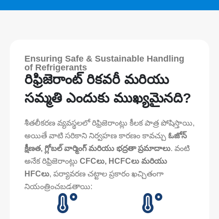
Ensuring Safe & Sustainable Handling
of Refrigerants
రిఫ్రిజెరాంట్ రికవరీ మరియు
సమ్మతి ఎందుకు ముఖ్యమైనది?
శీతలీకరణ వ్యవస్థలలో రిఫ్రిజెరాంట్లు కీలక పాత్ర పోషిస్తాయి,
అయితే వాటి సరికాని నిర్వహణ కారణం కావచ్చు
ఓజోన్
క్షీణత, గ్లోబల్ వార్మింగ్ మరియు భద్రతా ప్రమాదాలు
. వంటి
అనేక రిఫ్రిజెరాంట్లు
CFCలు, HCFCలు మరియు
HFCలు
, పర్యావరణ చట్టాల ప్రకారం ఖచ్చితంగా
నియంత్రించబడతాయి: