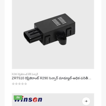
R290 రిఫ్రిజెరాంట్ లీక్ సెన్సార్
ZRT510 రిఫ్రిజెరాంట్ R290 సెన్సార్ మాడ్యూల్-అధిక-పనితీరు గల NDIR రిఫ్రిజెరాంట్ సెన్సార్
0
5 లో
వేడి