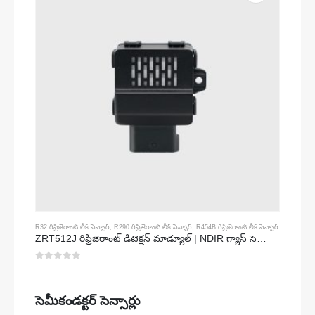
R32 రిఫ్రిజెరాంట్ లీక్ సెన్సార్
,
R290 రిఫ్రిజెరాంట్ లీక్ సెన్సార్
,
R454B రిఫ్రిజెరాంట్ లీక్ సెన్సార్
ZRT512J రిఫ్రిజెరాంట్ డిటెక్షన్ మాడ్యూల్ | NDIR గ్యాస్ సెన్సార్ R32, R454B, R290 | RS485 కమ్యూనికేషన్
0
5 లో
సెమీకండక్టర్ సెన్సార్లు