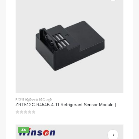
R454B రిఫ్రిజెరాంట్ లీక్ సెన్సార్
ZRT512C-R454B-4-TI Refrigerant Sensor Module | NDIR Technology for HVAC & Industrial Safety Monitoring
0
5 లో
వేడి