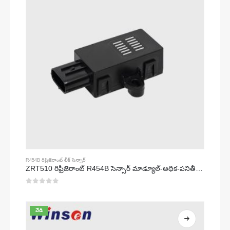
R454B రిఫ్రిజెరాంట్ లీక్ సెన్సార్
ZRT510 రిఫ్రిజెరాంట్ R454B సెన్సార్ మాడ్యూల్-అధిక-పనితీరు గల NDIR రిఫ్రిజెరాంట్ సెన్సార్
0
5 లో
వేడి