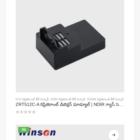
R32 రిఫ్రిజెరాంట్ లీక్ సెన్సార్
,
R290 రిఫ్రిజెరాంట్ లీక్ సెన్సార్
,
R454B రిఫ్రిజెరాంట్ లీక్ సెన్సార్
ZRT512C-A రిఫ్రిజెరాంట్ డిటెక్షన్ మాడ్యూల్ | NDIR గ్యాస్ సెన్సార్ R32, R454B, R290 | విస్తృత వోల్టేజ్ విద్యుత్ సరఫరా
0
5 లో
వేడి