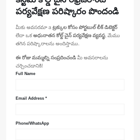
పర్యవేక్షణ పరిష్కారం పొందండి
మీకు అవసరమా a
ట్రక్కుల కోసం పోర్టబుల్ లీక్ డిటెక్టర్
లేదా ఒక
అధునాతన కోల్డ్ చైన్ పర్యవేక్షణ వ్యవస్థ
, మేము
తగిన పరిష్కారాలను అందిస్తాము.
ఈ రోజు మమ్మల్ని సంప్రదించండి
మీ అవసరాలను
చర్చించడానికి!
Full Name
Email Address *
Phone/WhatsApp