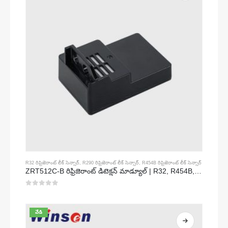
R32 రిఫ్రిజెరాంట్ లీక్ సెన్సార్
,
R290 రిఫ్రిజెరాంట్ లీక్ సెన్సార్
,
R454B రిఫ్రిజెరాంట్ లీక్ సెన్సార్
ZRT512C-B రిఫ్రిజెరాంట్ డిటెక్షన్ మాడ్యూల్ | R32, R454B, R290 కొరకు తక్కువ వోల్టేజ్ NDIR గ్యాస్ సెన్సార్
0
5 లో
వేడి