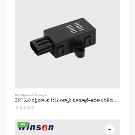
R32 రిఫ్రిజెరాంట్ లీక్ సెన్సార్
ZRT510 రిఫ్రిజెరాంట్ R32 సెన్సార్ మాడ్యూల్-అధిక-పనితీరు గల NDIR రిఫ్రిజెరాంట్ సెన్సార్
0
5 లో
వేడి