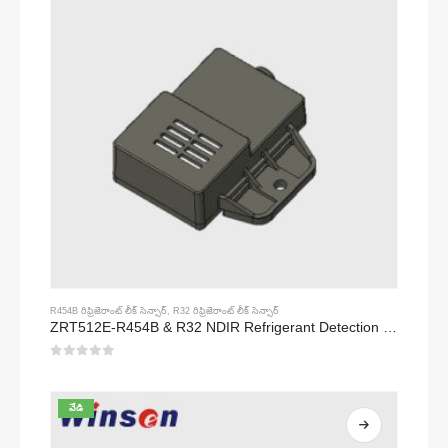
R454B రిఫ్రిజెరాంట్ లీక్ సెన్సార్
,
R32 రిఫ్రిజెరాంట్ లీక్ సెన్సార్
ZRT512E-R454B & R32 NDIR Refrigerant Detection Module, RS485 HVAC Sensor, UL/IEC Certified
0
5 లో
వేడి