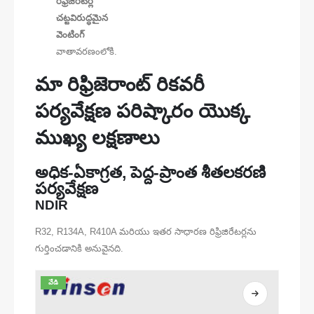
రిఫ్రిజిరేటర్ల
చట్టవిరుద్ధమైన
వెంటింగ్
వాతావరణంలోకి.
మా రిఫ్రిజెరాంట్ రికవరీ
పర్యవేక్షణ పరిష్కారం యొక్క
ముఖ్య లక్షణాలు
అధిక-ఏకాగ్రత, పెద్ద-ప్రాంత శీతలకరణి
పర్యవేక్షణ
NDIR
R32, R134A, R410A మరియు ఇతర సాధారణ రిఫ్రిజిరేటర్లను
గుర్తించడానికి అనువైనది.
వేడి