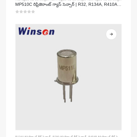
MP510C రిఫ్రిజెరాంట్ గ్యాస్ సెన్సార్ | R32, R134A, R410A, R290 కోసం హై-సెన్సిటివిటీ ఫ్రీయాన్ లీక్ డిటెక్షన్
0
5 లో