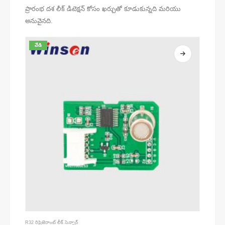
ప్రారంభ దశ లీక్ డిటెక్షన్ కోసం ఖర్చుతో కూడుకున్నది మరియు
అనువైనది.
వేడి
R32 రిఫ్రిజెరాంట్ లీక్ సెన్సార్