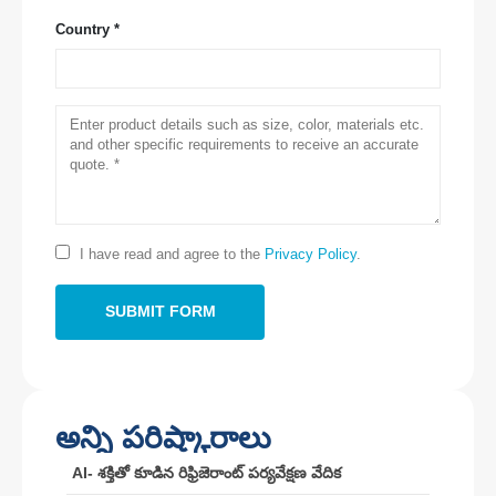
Country *
మమ్మల్ని సంప్రదించండి
చిరునామా
: నెం .299 జిన్సుయో రోడ్, నేషనల్ హైటెక్ జోన్, జెంగ్జౌ
టెల్
::
0086-371-67169097
ఇమెయిల్
::
cece@winsensor.com
వాట్సాప్
: +
8618595618735
I have read and agree to the
Privacy Policy
.
వెచాట్
: 18569903598
అన్ని పరిష్కారాలు
వెచాట్
వాట్సాప్
AI- శక్తితో కూడిన రిఫ్రిజెరాంట్ పర్యవేక్షణ వేదిక
హాట్ ప్రొడక్ట్స్