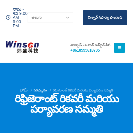
సోమ -
శని 9:00
AM -
సెన్సార్ సిఫార్సు పొందండి
6:00
PM
వాట్సాప్ 24 హెచ్ ఆన్‌లైన్ సేవ
+8618595618735
హోమ్
పరిష్కారం
రిఫ్రిజెరాంట్ రికవరీ మరియు పర్యావరణ సమ్మతి
రిఫ్రిజెరాంట్ రికవరీ మరియు
పర్యావరణ సమ్మతి