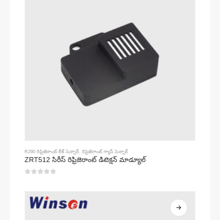
R290 రిఫ్రిజెరాంట్ లీక్ సెన్సార్
,
రిఫ్రిజెరాంట్ గ్యాస్ సెన్సార్
ZRT512 సిరీస్ రిఫ్రిజెరాంట్ డిటెక్షన్ మాడ్యూల్
0
5 లో