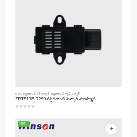
R290 రిఫ్రిజెరాంట్ లీక్ సెన్సార్
,
రిఫ్రిజెరాంట్ గ్యాస్ సెన్సార్
ZRT510E-R290 రిఫ్రిజెరాంట్ సెన్సార్ మాడ్యూల్
0
5 లో
వేడి