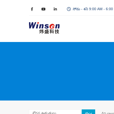
సోమ - శని 9:00 AM - 6:0
దీని ద్వా