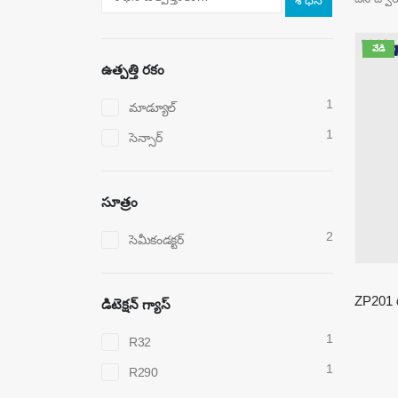
శోధన
వేడి
ఉత్పత్తి రకం
1
మాడ్యూల్
1
సెన్సార్
సూత్రం
2
సెమీకండక్టర్
డిటెక్షన్ గ్యాస్
1
R32
1
R290