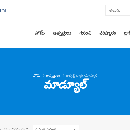
0 PM
హోమ్
ఉత్పత్తులు
గురించి
పరిష్కారం
బ్లా
హోమ్
ఉత్పత్తులు
ఉత్పత్తి ట్యాగ్ -
మాడ్యూల్
మాడ్యూల్
రా క్రమబద్ధీకరించండి: