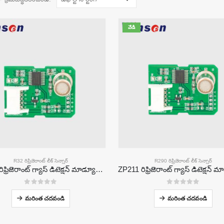
వేడి
R32 రిఫ్రిజెరాంట్ లీక్ సెన్సార్
R290 రిఫ్రిజెరాంట్ లీక్ సెన్సార్
ZP201 రిఫ్రిజెరాంట్ గ్యాస్ డిటెక్షన్ మాడ్యూల్ | అధిక-సున్నితత్వం R32 లీక్ సెన్సార్
0
5 లో
0
5 లో
మరింత చదవండి
మరింత చదవండి