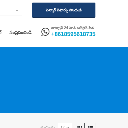
సెన్సార్ సిఫార్సు పొందండి
వాట్సాప్ 24 హెచ్ ఆన్‌లైన్ సేవ
గ్
సంప్రదించండి
+8618595618735
చూపించు: