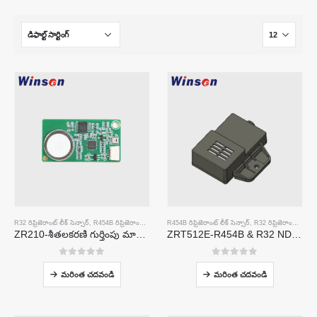
R32 రిఫ్రిజెరాంట్ లీక్ సెన్సార్
,
R454B రిఫ్రిజెరాంట్ లీక్ సెన్సార్
R454B రిఫ్రిజెరాంట్ లీక్ సెన్సార్
,
R32 రిఫ్రిజెరాంట్ లీక్ సెన్సార్
ZR210-శీతలకరణి గుర్తింపు మాడ్యూల్
ZRT512E-R454B & R32 NDIR Refrigerant Detection Module, RS485 HVAC Sensor, UL/IEC Certified
0
5 లో
0
5 లో
మరింత చదవండి
మరింత చదవండి