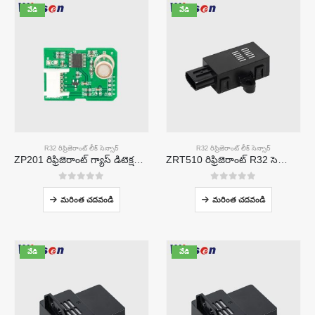
వేడి
వేడి
R32 రిఫ్రిజెరాంట్ లీక్ సెన్సార్
R32 రిఫ్రిజెరాంట్ లీక్ సెన్సార్
ZP201 రిఫ్రిజెరాంట్ గ్యాస్ డిటెక్షన్ మాడ్యూల్ | అధిక-సున్నితత్వం R32 లీక్ సెన్సార్
ZRT510 రిఫ్రిజెరాంట్ R32 సెన్సార్ మాడ్యూల్-అధిక-పనితీరు గల NDIR రిఫ్రిజెరాంట్ సెన్సార్
0
5 లో
0
5 లో
మరింత చదవండి
మరింత చదవండి
వేడి
వేడి