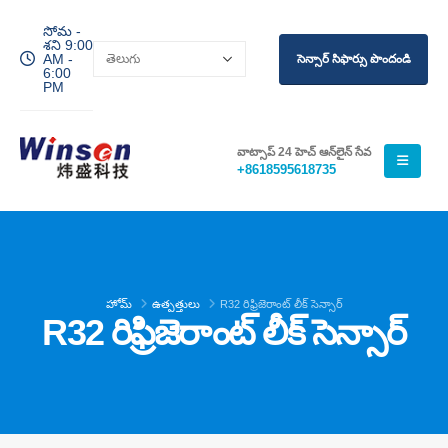
సోమ -
శని 9:00
AM -
సెన్సార్ సిఫార్సు పొందండి
6:00
PM
వాట్సాప్ 24 హెచ్ ఆన్‌లైన్ సేవ
+8618595618735
హోమ్
ఉత్పత్తులు
R32 రిఫ్రిజెరాంట్ లీక్ సెన్సార్
R32 రిఫ్రిజెరాంట్ లీక్ సెన్సార్