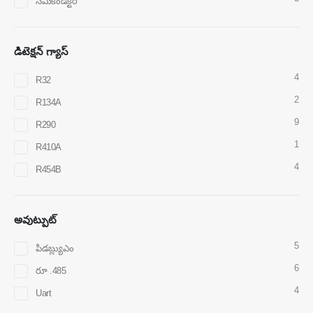
సెమీకండక్టర్
వాట్సాప్
: +
8618595618735
వెచాట్
: 18569903598
డిటెక్షన్ గ్యాస్
4
R32
2
R134A
9
R290
1
R410A
వెచాట్
వాట్సాప్
హాట్ ప్రొడక్ట్స్
4
R454B
R290 సెన్సార్
R454B సెన్సార్
అవుట్పుట్
R32 సెన్సార్
5
పిడబ్ల్యుఎం
R410 సెన్సార్
6
రూ .485
R454B సెన్సార్
4
Uart
మా పరిష్కారం