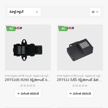
వేడి
వేడి
R290 రిఫ్రిజెరాంట్ లీక్ సెన్సార్
,
రిఫ్రిజెరాంట్ గ్యాస్ సెన్సార్
R290 రిఫ్రిజెరాంట్ లీక్ సెన్సార్
,
రిఫ్రిజెరాంట్ గ్యాస్ సెన్సార్
ZRT510E-R290 రిఫ్రిజెరాంట్ సెన్సార్ మాడ్యూల్
ZRT512 సిరీస్ రిఫ్రిజెరాంట్ డిటెక్షన్ మాడ్యూల్
0
5 లో
0
5 లో
మరింత చదవండి
మరింత చదవండి