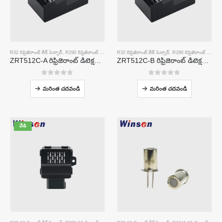
R32 రిఫ్రిజెరాంట్ లీక్ సెన్సార్
,
R290 రిఫ్రిజెరాంట్ లీక్ సెన్సార్
R32 రిఫ్రిజెరాంట్ లీక్ సెన్సార్
,
R454B రిఫ్రిజెరాంట్ లీక్ సెన్సార్
,
R290 రిఫ్రిజెరాంట్ లీక్ సెన్సార్
ZRT512C-A రిఫ్రిజెరాంట్ డిటెక్షన్ మాడ్యూల్ | NDIR గ్యాస్ సెన్సార్ R32, R454B, R290 | విస్తృత వోల్టేజ్ విద్యుత్ సరఫరా
ZRT512C-B రిఫ్రిజెరాంట్ డిటెక్షన్ మాడ్యూల్ | R32, R454B, R290 కొరకు తక్కువ వోల్టేజ్ NDIR గ్యాస్ సెన్సార్
0
5 లో
0
5 లో
మరింత చదవండి
మరింత చదవండి
వేడి