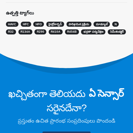
HVAC వ్యవస్థల కోసం రిఫ్రిజెరాంట్ లీక్
డిటెక్షన్
ఉత్పత్తి ట్యాగ్‌లు
కోల్డ్ చైన్ రిఫ్రిజెరాంట్ పర్యవేక్షణ
HAVC
HFC
HFO
హైడ్రోకార్బన్
పారిశ్రామిక ప్రక్రియ
మాడ్యూల్
N
R32
R134A
R290
R410A
R454B
భద్రతా పర్యవేక్షణ
సెమీకండక్టర్
డేటా సెంటర్ శీతలీకరణ వ్యవస్థ పర్యవేక్షణ
కోల్డ్ స్టోరేజ్ కోసం రిఫ్రిజెరాంట్ భద్రతా
పర్యవేక్షణ
పారిశ్రామిక శీతలీకరణ వాయువు పర్యవేక్షణ
మరింత చూడండి
మమ్మల్ని అనుసరించండి
ఖచ్చితంగా తెలియదు
ఏ సెన్సార్
సరైనదేనా?
ప్రస్తుతం ఉచిత ప్రారంభ సంప్రదింపులు పొందండి