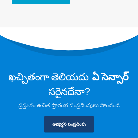
కోల్డ్ చైన్ రిఫ్రిజెరాంట్ పర్యవేక్షణ
డేటా సెంటర్ శీతలీకరణ వ్యవస్థ పర్యవేక్షణ
కోల్డ్ స్టోరేజ్ కోసం రిఫ్రిజెరాంట్ భద్రతా
పర్యవేక్షణ
పారిశ్రామిక శీతలీకరణ వాయువు పర్యవేక్షణ
మరింత చూడండి
మమ్మల్ని అనుసరించండి
ఖచ్చితంగా తెలియదు
ఏ సెన్సార్
సరైనదేనా?
ప్రస్తుతం ఉచిత ప్రారంభ సంప్రదింపులు పొందండి
అభ్యర్థన సంప్రదింపు
విన్సెన్. © 2026. సర్వ హక్కులు ప్రత్యేకించబడినవి
గోప్యతా విధానం