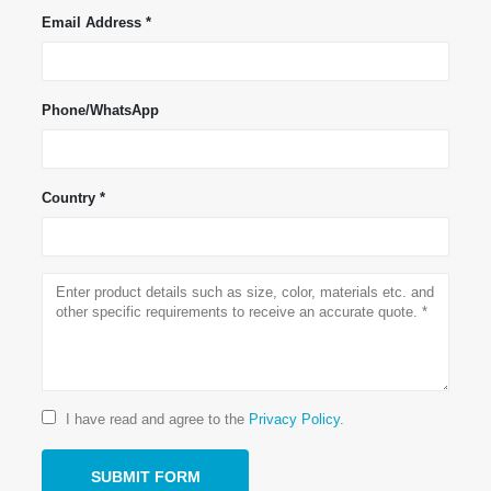
Email Address *
Phone/WhatsApp
వెచాట్
వాట్సాప్
హాట్ ప్రొడక్ట్స్
Country *
R290 సెన్సార్
R454B సెన్సార్
R32 సెన్సార్
R410 సెన్సార్
R454B సెన్సార్
మా పరిష్కారం
I have read and agree to the
Privacy Policy
.
HVAC వ్యవస్థల కోసం రిఫ్రిజెరాంట్ లీక్
డిటెక్షన్