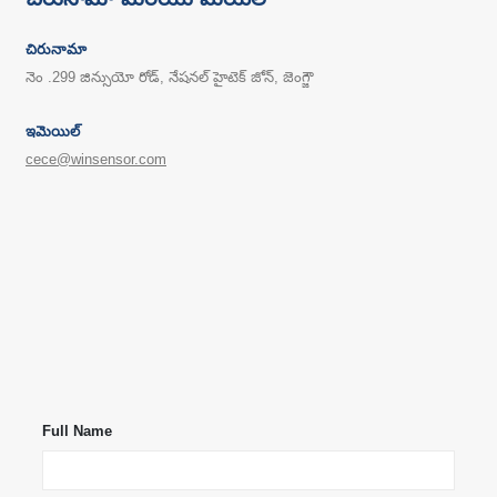
చిరునామా
నెం .299 జిన్సుయో రోడ్, నేషనల్ హైటెక్ జోన్, జెంగ్జౌ
ఇమెయిల్
cece@winsensor.com
మమ్మల్ని సంప్రదించండి
చిరునామా
: నెం .299 జిన్సుయో రోడ్, నేషనల్ హైటెక్ జోన్, జెంగ్జౌ
టెల్
::
0086-371-67169097
ఇమెయిల్
::
cece@winsensor.com
Full Name
వాట్సాప్
: +
8618595618735
వెచాట్
: 18569903598