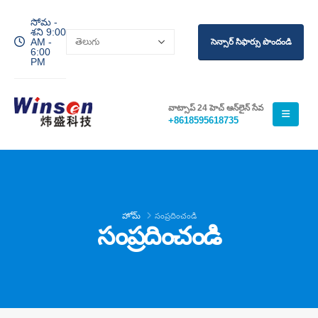
సోమ -
శని 9:00
AM -
సెన్సార్ సిఫార్సు పొందండి
6:00
PM
వాట్సాప్ 24 హెచ్ ఆన్‌లైన్ సేవ
+8618595618735
హోమ్
సంప్రదించండి
సంప్రదించండి