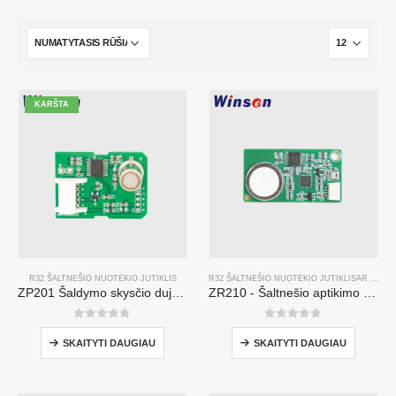
KARŠTA
R32 ŠALTNEŠIO NUOTĖKIO JUTIKLIS
R32 ŠALTNEŠIO NUOTĖKIO JUTIKLIS
AR
R454B
ZP201 Šaldymo skysčio dujų aptikimo modulis | Didelis jautrumas R32 nuotėkio jutiklis
ZR210 - Šaltnešio aptikimo modulis
0
iš 5
0
iš 5
SKAITYTI DAUGIAU
SKAITYTI DAUGIAU