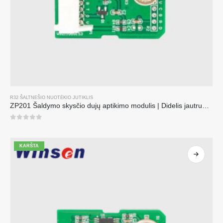
R32 ŠALTNEŠIO NUOTĖKIO JUTIKLIS
ZP201 Šaldymo skysčio dujų aptikimo modulis | Didelis jautrumas R32 nuotėkio jutiklis
0
iš 5
KARŠTA