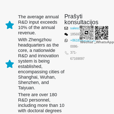
Prašyti
The average annual
konsultacijos
R&D input exceeds
10% of the annual
sales@winsensor.com
revenue.
18569903598
With Zhengzhou
+8618595618735
Wechat
„WhatsApp
headquarters as the
0086-
core, a nationwide
371-
R&D and innovation
67169097
system is being
established,
encompassing cities of
Shanghai, Wuhan,
Shenzhen, and
Taiyuan.
There are over 180
R&D personnel,
including more than 10
with doctoral degrees