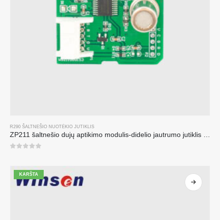
R290 ŠALTNEŠIO NUOTĖKIO JUTIKLIS
ZP211 šaltnešio dujų aptikimo modulis-didelio jautrumo jutiklis šaltnešio nuotėkio aptikimui
0
iš 5
KARŠTA