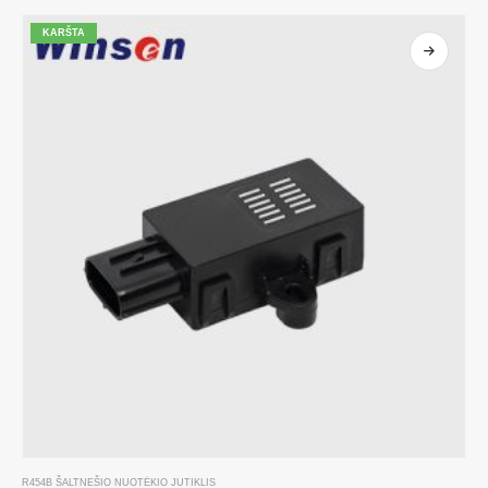
KARŠTA
R454B ŠALTNEŠIO NUOTĖKIO JUTIKLIS