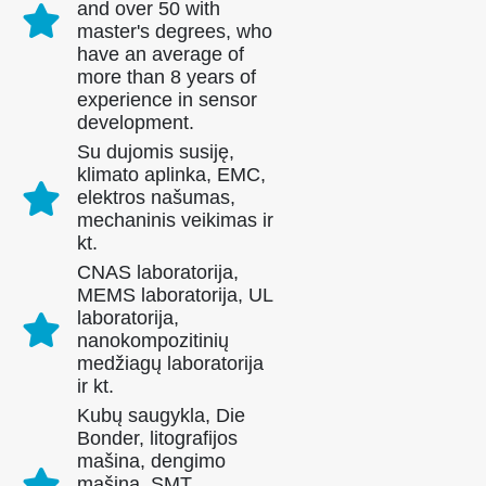
and over 50 with
master's degrees, who
have an average of
more than 8 years of
experience in sensor
development.
Su dujomis susiję,
klimato aplinka, EMC,
elektros našumas,
mechaninis veikimas ir
kt.
CNAS laboratorija,
MEMS laboratorija, UL
laboratorija,
nanokompozitinių
medžiagų laboratorija
Susisiekite su mumis
ir kt.
Adresas
: Nr.299 Jinsuo Road, Nacionalinė aukštųjų technologijų zona,
Kubų saugykla, Die
Zhengzhou
Bonder, litografijos
mašina, dengimo
Tel
:
0086-371-67169097
mašina, SMT