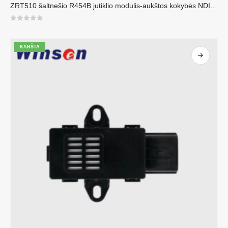
ZRT510 šaltnešio R454B jutiklio modulis-aukštos kokybės NDIR šaltnešio jutiklis
0
iš 5
KARŠTA