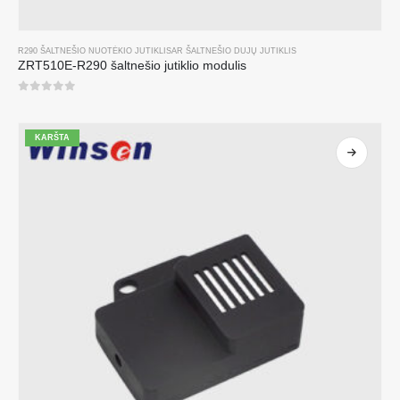
R290 ŠALTNEŠIO NUOTĖKIO JUTIKLIS
AR
ŠALTNEŠIO DUJŲ JUTIKLIS
ZRT510E-R290 šaltnešio jutiklio modulis
0
iš 5
KARŠTA