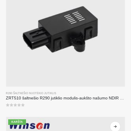
R290 ŠALTNEŠIO NUOTĖKIO JUTIKLIS
ZRT510 šaltnešio R290 jutiklio modulis-aukšto našumo NDIR šaltnešio jutiklis
0
iš 5
KARŠTA