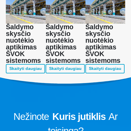
Šaldymo
Šaldymo
Šaldymo
skysčio
skysčio
skysčio
nuotėkio
nuotėkio
nuotėkio
aptikimas
aptikimas
aptikimas
ŠVOK
ŠVOK
ŠVOK
sistemoms
sistemoms
sistemoms
Skaityti daugiau
Skaityti daugiau
Skaityti daugiau
Nežinote
Kuris jutiklis
Ar
teisinga?