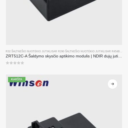
R32 ŠALTNEŠIO NUOTĖKIO JUTIKLIS
AR
R290 ŠALTNEŠIO NUOTĖKIO JUTIKLIS
AR
R454B ŠALTNEŠIO NUOTĖKIO JUTIKLIS
ZRT512C-A Šaldymo skysčio aptikimo modulis | NDIR dujų jutiklis R32, R454B, R290 | Plataus įtampos maitinimo šaltinis
0
iš 5
KARŠTA