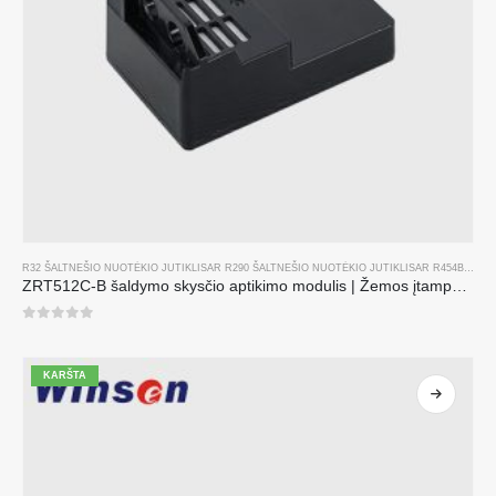
R32 ŠALTNEŠIO NUOTĖKIO JUTIKLIS
AR
R290 ŠALTNEŠIO NUOTĖKIO JUTIKLIS
AR
R454B ŠALTNEŠIO NUOTĖKIO JUTIKLIS
ZRT512C-B šaldymo skysčio aptikimo modulis | Žemos įtampos NDIR dujų jutiklis R32, R454B, R290
0
iš 5
KARŠTA