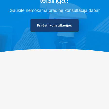
Gaukite nemokamą pradinę konsultaciją dabar
Prašyti konsultacijos