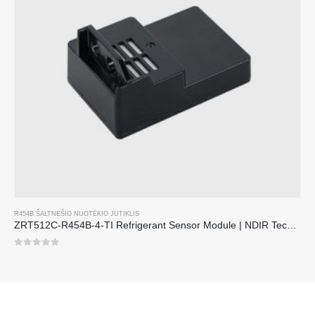
R454B ŠALTNEŠIO NUOTĖKIO JUTIKLIS
ZRT512C-R454B-4-TI Refrigerant Sensor Module | NDIR Technology for HVAC & Industrial Safety Monitoring
0
iš 5