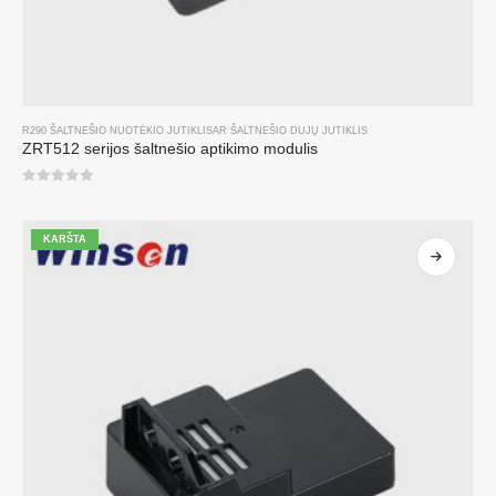
R290 ŠALTNEŠIO NUOTĖKIO JUTIKLIS
AR
ŠALTNEŠIO DUJŲ JUTIKLIS
ZRT512 serijos šaltnešio aptikimo modulis
0
iš 5
KARŠTA