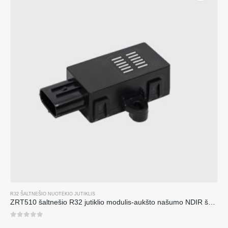
R32 ŠALTNEŠIO NUOTĖKIO JUTIKLIS
ZRT510 šaltnešio R32 jutiklio modulis-aukšto našumo NDIR šaltnešio jutiklis
0
iš 5