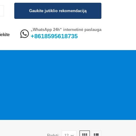
Gaukite jutiklio rekomendaciją
„WhatsApp 24h“ internetinė paslauga
ekite
+8618595618735
Rodyti: