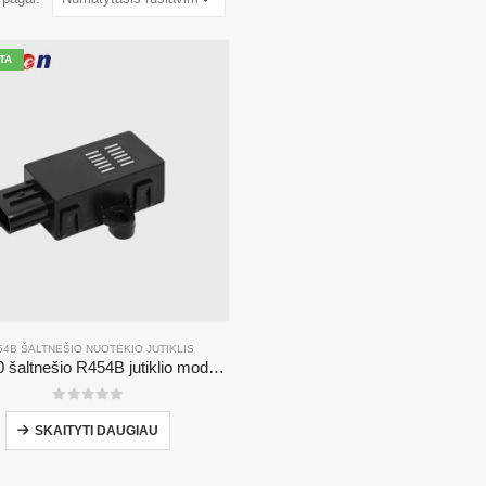
TA
54B ŠALTNEŠIO NUOTĖKIO JUTIKLIS
ZRT510 šaltnešio R454B jutiklio modulis-aukštos kokybės NDIR šaltnešio jutiklis
0
iš 5
SKAITYTI DAUGIAU