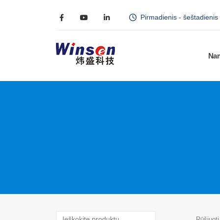
Pirmadienis - šeštadienis
Na
Rūšiuoti