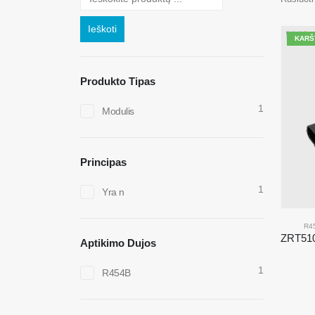
Ieškoti
KARŠ
Produkto Tipas
1
Modulis
Principas
1
Yra n
R4
Aptikimo Dujos
1
R454B