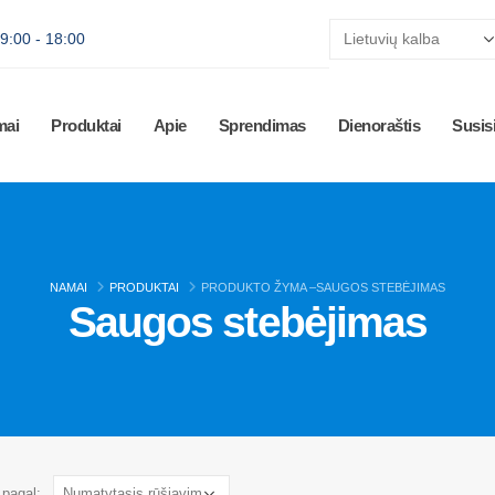
 9:00 - 18:00
mai
Produktai
Apie
Sprendimas
Dienoraštis
Susisi
NAMAI
PRODUKTAI
PRODUKTO ŽYMA –
SAUGOS STEBĖJIMAS
Saugos stebėjimas
 pagal: