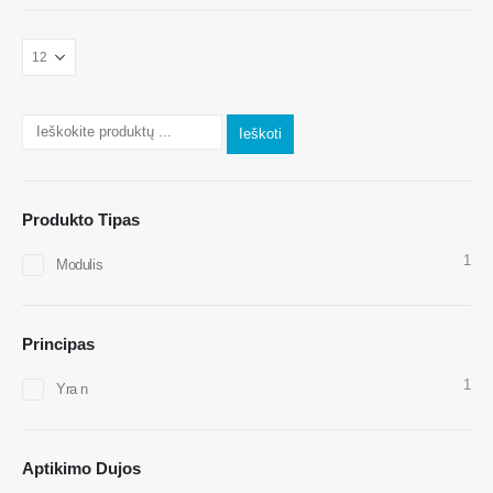
Susisiekite su mumis
Adresas
: Nr.299 Jinsuo Road, Nacionalinė aukštųjų technologijų zona,
Zhengzhou
Ieškoti
Tel
:
0086-371-67169097
El. Paštas
:
cece@winsensor.com
Produkto Tipas
„WhatsApp“
: +
8618595618735
1
Modulis
Wechat
: 18569903598
Principas
1
Yra n
Wechat
„WhatsApp“
Aptikimo Dujos
Karšti produktai