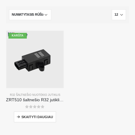
KARŠTA
R32 ŠALTNEŠIO NUOTĖKIO JUTIKLIS
ZRT510 šaltnešio R32 jutiklio modulis-aukšto našumo NDIR šaltnešio jutiklis
0
iš 5
SKAITYTI DAUGIAU