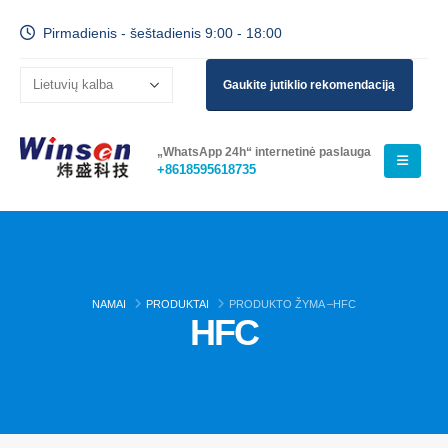
Pirmadienis - šeštadienis 9:00 - 18:00
Gaukite jutiklio rekomendaciją
„WhatsApp 24h“ internetinė paslauga
+8618595618735
NAMAI
PRODUKTAI
PRODUKTO ŽYMA –
HFC
HFC