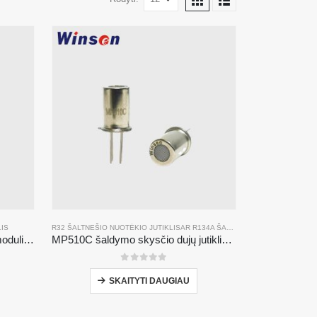
LIS
R32 ŠALTNEŠIO NUOTĖKIO JUTIKLIS
AR
R134A ŠALTNEŠIO NUOTĖKIO JUTIKLIS
ZRT510 šaltnešio R290 jutiklio modulis-aukšto našumo NDIR šaltnešio jutiklis
MP510C šaldymo skysčio dujų jutiklis | Didelio jautrumo FREON nutekėjimo aptikimas R32, R134A, R410A, R290
0
iš 5
SKAITYTI DAUGIAU