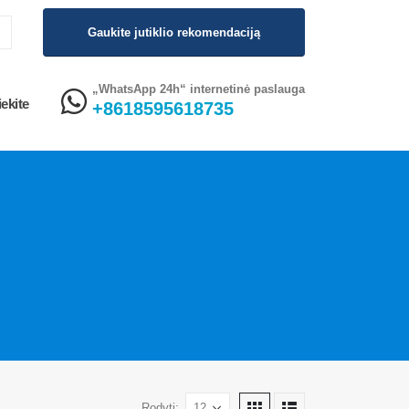
Gaukite jutiklio rekomendaciją
„WhatsApp 24h“ internetinė paslauga
ekite
+8618595618735
Rodyti: