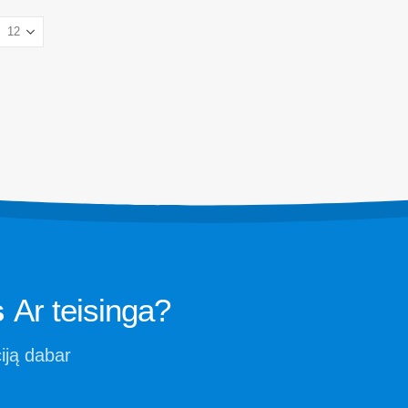
sistemoms
iklis
Šaltos grandinės šaltnešio stebėjimas
is
Duomenų centro aušinimo sistemos st
lis
Šaldymo skysčio saugos stebėjimas 
iklis
Pramoninis šaldymo dujų stebėjimas
Žiūrėti daugiau
s
Ar teisinga?
iją dabar
Winsenas. © 2026. Visos teisės saugomos