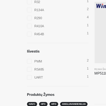
1
R32
2
R134A
4
R290
1
R410A
1
R454B
Išvestis
2
PWM
1
RS485
R134A ŠA
1
UART
Susisiekite su mumis
Karšti
Produktų Žymos
R290 jutik
Adresas
: Nr.299 Jinsuo Road, Nacionalinė
HAVC
HFC
HFO
ANGLIAVANDENILIAI