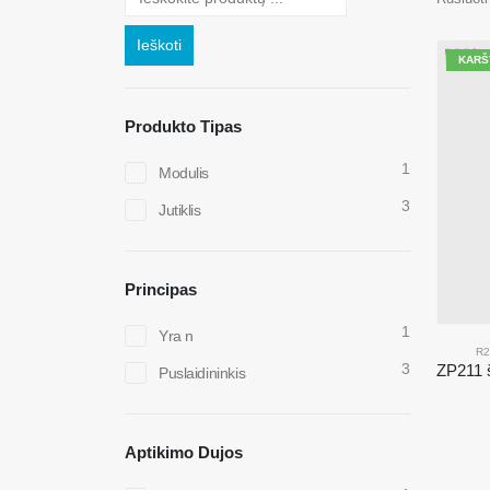
Ieškoti
KARŠ
Produkto Tipas
1
Modulis
3
Jutiklis
Principas
1
Yra n
R2
3
Puslaidininkis
Aptikimo Dujos