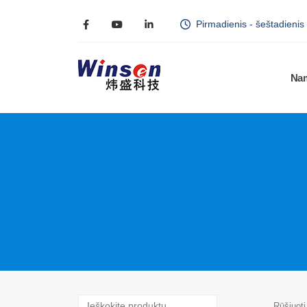
Pirmadienis - šeštadienis
Na
Rūšiuoti