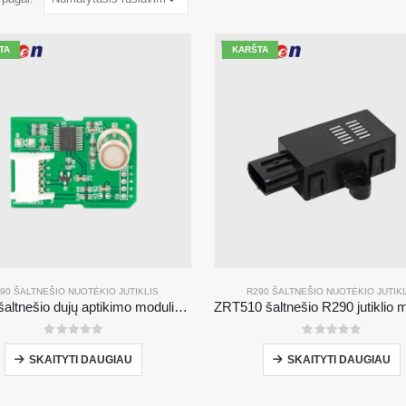
TA
KARŠTA
90 ŠALTNEŠIO NUOTĖKIO JUTIKLIS
R290 ŠALTNEŠIO NUOTĖKIO JUTIK
ZP211 šaltnešio dujų aptikimo modulis-didelio jautrumo jutiklis šaltnešio nuotėkio aptikimui
0
iš 5
0
iš 5
SKAITYTI DAUGIAU
SKAITYTI DAUGIAU