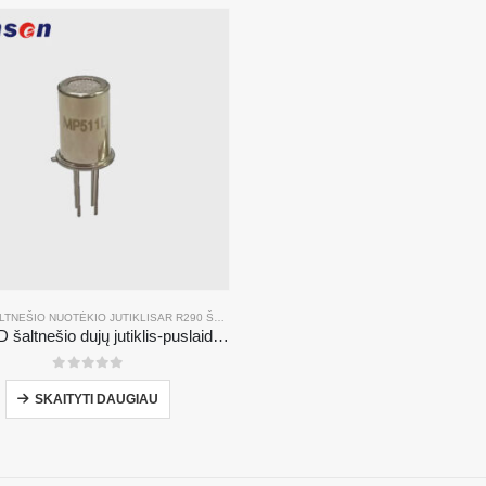
LTNEŠIO NUOTĖKIO JUTIKLIS
AR
R290 ŠALTNEŠIO NUOTĖKIO JUTIKLIS
AR
R454B ŠALTNEŠ
MP511D šaltnešio dujų jutiklis-puslaidininkių pagrindu pagamintas jutiklis šaltnešio nuotėkio aptikimui
0
iš 5
SKAITYTI DAUGIAU
 produktai
Mūsų sprendimas
Šaldymo skysčio nuotėkio aptikimas
lis