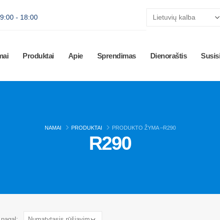
 9:00 - 18:00
mai
Produktai
Apie
Sprendimas
Dienoraštis
Susisi
NAMAI
PRODUKTAI
PRODUKTO ŽYMA –
R290
R290
 pagal: