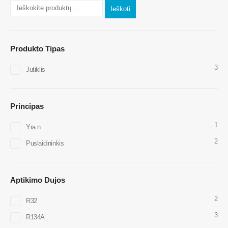
Ieškoti
Susisiekite su mumis
Produkto Tipas
Adresas
: Nr.299 Jinsuo Road, Nacionalinė aukštųjų technologijų zona,
3
Zhengzhou
Jutiklis
Tel
:
0086-371-67169097
El. Paštas
:
cece@winsensor.com
Principas
„WhatsApp“
: +
8618595618735
1
Yra n
Wechat
: 18569903598
2
Puslaidininkis
Aptikimo Dujos
2
R32
3
R134A
Wechat
„WhatsApp“