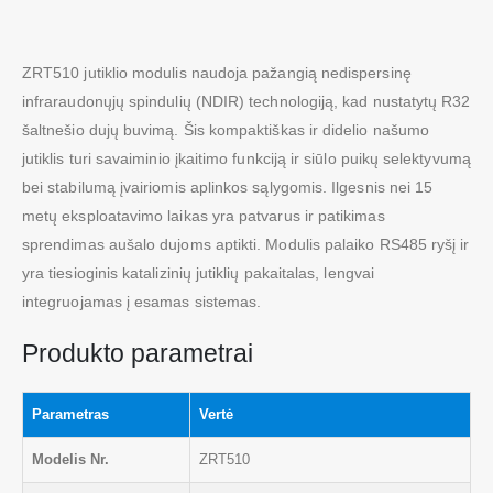
ZRT510 jutiklio modulis naudoja pažangią nedispersinę
infraraudonųjų spindulių (NDIR) technologiją, kad nustatytų R32
šaltnešio dujų buvimą. Šis kompaktiškas ir didelio našumo
jutiklis turi savaiminio įkaitimo funkciją ir siūlo puikų selektyvumą
bei stabilumą įvairiomis aplinkos sąlygomis. Ilgesnis nei 15
metų eksploatavimo laikas yra patvarus ir patikimas
sprendimas aušalo dujoms aptikti. Modulis palaiko RS485 ryšį ir
yra tiesioginis katalizinių jutiklių pakaitalas, lengvai
integruojamas į esamas sistemas.
Produkto parametrai
Parametras
Vertė
Modelis Nr.
ZRT510