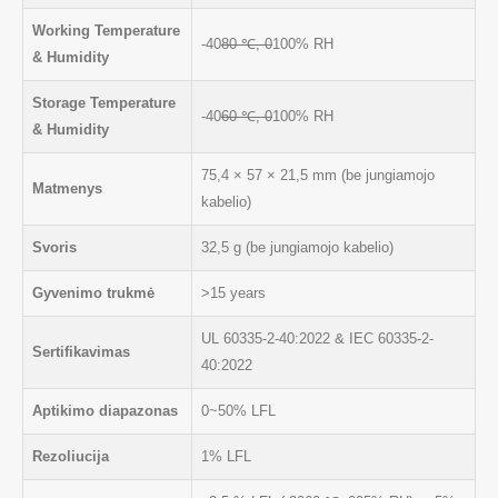
Working Temperature
-40
80 ℃, 0
100% RH
& Humidity
Storage Temperature
-40
60 ℃, 0
100% RH
& Humidity
75,4 × 57 × 21,5 mm (be jungiamojo
Matmenys
kabelio)
Svoris
32,5 g (be jungiamojo kabelio)
Gyvenimo trukmė
>15 years
UL 60335-2-40:2022 & IEC 60335-2-
Sertifikavimas
40:2022
Aptikimo diapazonas
0~50% LFL
Rezoliucija
1% LFL