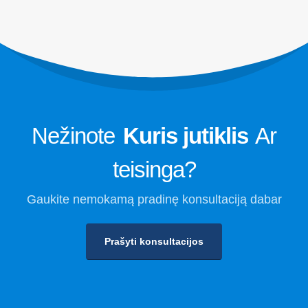
Šaldymo skysčio saugos stebėjimas
šaldymui
Pramoninis šaldymo dujų stebėjimas
Žiūrėti daugiau
Sekite mus
Nežinote
Kuris jutiklis
Ar
teisinga?
Gaukite nemokamą pradinę konsultaciją dabar
Prašyti konsultacijos
Winsenas. © 2026. Visos teisės saugomos
Privatumo politika