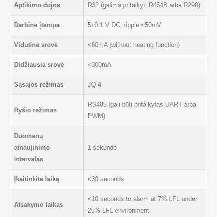
Aptikimo dujos
R32 (galima pritaikyti R454B arba R290)
Darbinė įtampa
5±0.1 V DC, ripple <50mV
Vidutinė srovė
<60mA (without heating function)
Didžiausia srovė
<300mA
Sąsajos režimas
JQ-4
RS485 (gali būti pritaikytas UART arba
Ryšio režimas
PWM)
Duomenų
atnaujinimo
1 sekundė
intervalas
Įkaitinkite laiką
<30 seconds
<10 seconds to alarm at 7% LFL under
Atsakymo laikas
25% LFL environment