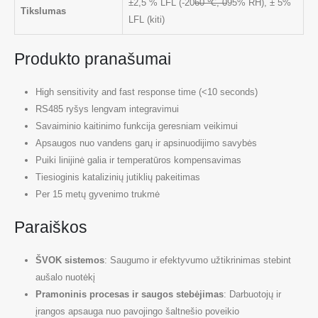
±2,5 % LFL (-20
60 ℃, 0
95% RH), ± 5%
Tikslumas
LFL (kiti)
Produkto pranašumai
High sensitivity and fast response time (<10 seconds)
RS485 ryšys lengvam integravimui
Savaiminio kaitinimo funkcija geresniam veikimui
Apsaugos nuo vandens garų ir apsinuodijimo savybės
Puiki linijinė galia ir temperatūros kompensavimas
Tiesioginis katalizinių jutiklių pakeitimas
Per 15 metų gyvenimo trukmė
Paraiškos
ŠVOK sistemos
: Saugumo ir efektyvumo užtikrinimas stebint
aušalo nuotėkį
Pramoninis procesas ir saugos stebėjimas
: Darbuotojų ir
įrangos apsauga nuo pavojingo šaltnešio poveikio