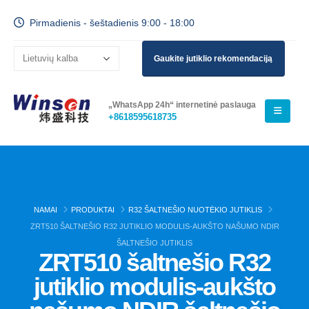
Pirmadienis - šeštadienis 9:00 - 18:00
Gaukite jutiklio rekomendaciją
„WhatsApp 24h“ internetinė paslauga
+8618595618735
NAMAI
PRODUKTAI
R32 ŠALTNEŠIO NUOTĖKIO JUTIKLIS
ZRT510 ŠALTNEŠIO R32 JUTIKLIO MODULIS-AUKŠTO NAŠUMO NDIR
ŠALTNEŠIO JUTIKLIS
ZRT510 šaltnešio R32
jutiklio modulis-aukšto