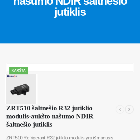
našumo NDIR šaltnešio
jutiklis
KARŠTA
ZRT510 šaltnešio R32 jutiklio
modulis-aukšto našumo NDIR
šaltnešio jutiklis
ZRT510 Refrigerant R32 jutiklio modulis yra išmanusis