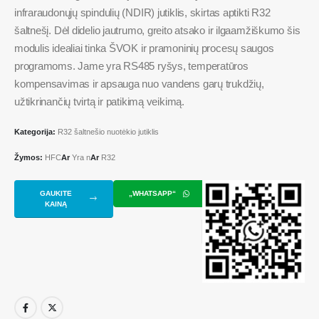
infraraudonųjų spindulių (NDIR) jutiklis, skirtas aptikti R32
šaltnešį. Dėl didelio jautrumo, greito atsako ir ilgaamžiškumo šis
modulis idealiai tinka ŠVOK ir pramoninių procesų saugos
programoms. Jame yra RS485 ryšys, temperatūros
kompensavimas ir apsauga nuo vandens garų trukdžių,
užtikrinančių tvirtą ir patikimą veikimą.
Kategorija:
R32 šaltnešio nuotėkio jutiklis
Žymos:
HFC
Ar
Yra n
Ar
R32
GAUKITE
„WHATSAPP“
KAINĄ