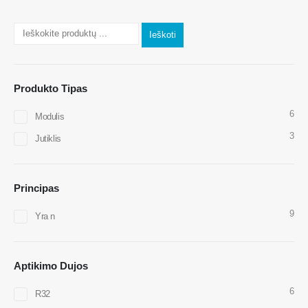
Ieškoti
Produkto Tipas
6
Susisiekite su mumis
Modulis
3
Jutiklis
Adresas
: Nr.299 Jinsuo Road, Nacionalinė aukštųjų technologijų zona,
Zhengzhou
Tel
:
0086-371-67169097
Principas
El. Paštas
:
cece@winsensor.com
9
Yra n
„WhatsApp“
: +
8618595618735
Wechat
: 18569903598
Aptikimo Dujos
6
R32