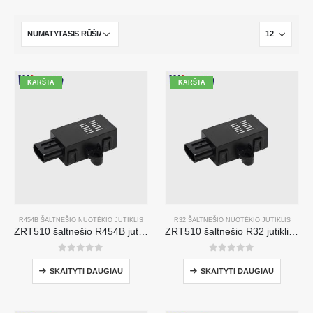
KARŠTA
KARŠTA
R454B ŠALTNEŠIO NUOTĖKIO JUTIKLIS
R32 ŠALTNEŠIO NUOTĖKIO JUTIKLIS
ZRT510 šaltnešio R454B jutiklio modulis-aukštos kokybės NDIR šaltnešio jutiklis
ZRT510 šaltnešio R32 jutiklio modulis-aukšto našumo NDIR šaltnešio jutiklis
0
iš 5
0
iš 5
SKAITYTI DAUGIAU
SKAITYTI DAUGIAU