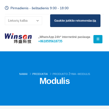
Pirmadienis - šeštadienis 9:00 - 18:00
Gaukite jutiklio rekomendaciją
„WhatsApp 24h“ internetinė paslauga
+8618595618735
NAMAI
PRODUKTAI
PRODUKTO ŽYMA –
MODULIS
Modulis