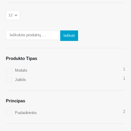
Susisiekite su mumis
Adresas
: Nr.299 Jinsuo Road, Nacionalinė aukštųjų technologijų zona,
Ieškoti
Zhengzhou
Tel
:
0086-371-67169097
Produkto Tipas
El. Paštas
:
cece@winsensor.com
1
Modulis
„WhatsApp“
: +
8618595618735
1
Jutiklis
Wechat
: 18569903598
Principas
2
Puslaidininkis
Wechat
„WhatsApp“