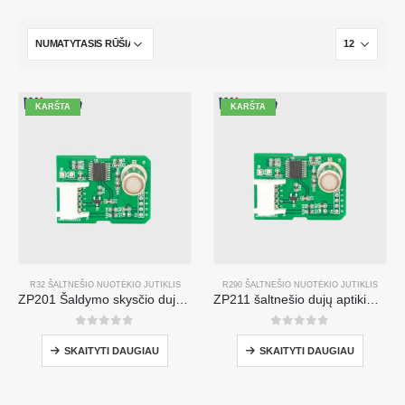
KARŠTA
KARŠTA
R32 ŠALTNEŠIO NUOTĖKIO JUTIKLIS
R290 ŠALTNEŠIO NUOTĖKIO JUTIKLIS
ZP201 Šaldymo skysčio dujų aptikimo modulis | Didelis jautrumas R32 nuotėkio jutiklis
ZP211 šaltnešio dujų aptikimo modulis-didelio jautrumo jutiklis šaltnešio nuotėkio aptikimui
0
iš 5
0
iš 5
SKAITYTI DAUGIAU
SKAITYTI DAUGIAU