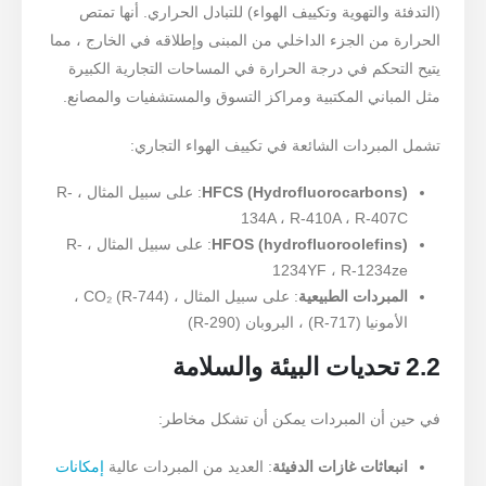
(التدفئة والتهوية وتكييف الهواء) للتبادل الحراري. أنها تمتص
الحرارة من الجزء الداخلي من المبنى وإطلاقه في الخارج ، مما
يتيح التحكم في درجة الحرارة في المساحات التجارية الكبيرة
مثل المباني المكتبية ومراكز التسوق والمستشفيات والمصانع.
تشمل المبردات الشائعة في تكييف الهواء التجاري:
HFCS (Hydrofluorocarbons)
: على سبيل المثال ، R-
134A ، R-410A ، R-407C
HFOS (hydrofluoroolefins)
: على سبيل المثال ، R-
1234YF ، R-1234ze
المبردات الطبيعية
: على سبيل المثال ، CO₂ (R-744) ،
الأمونيا (R-717) ، البروبان (R-290)
2.2 تحديات البيئة والسلامة
في حين أن المبردات يمكن أن تشكل مخاطر:
انبعاثات غازات الدفيئة
: العديد من المبردات عالية
إمكانات