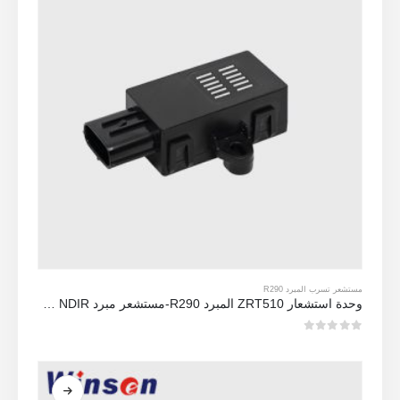
مستشعر تسرب المبرد R290
وحدة استشعار ZRT510 المبرد R290-مستشعر مبرد NDIR عالي الأداء
0
من 5