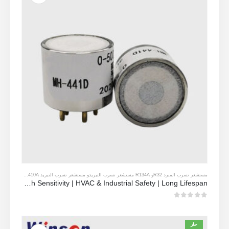
مستشعر تسرب المبرد R32
و
R134A مستشعر تسرب التبريد
و
مستشعر تسرب التبريد R410A
و
مستشعر تسرب 
MH-441D NDIR Infrared Refrigerant Sensor | High Sensitivity | HVAC & Industrial Safety | Long Lifespan
0
من 5
حار