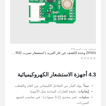
مستشعر تسرب المبرد R32
ZP201 وحدة الكشف عن غاز التبريد | استشعار تسرب R32 عالية الحساسية
0
من 5
4.3 أجهزة الاستشعار الكهروكيميائية
مبدأ
: يولد التيار من التفاعل الكيميائي بين الغاز والقطب.
إيجابيات
: دقيقة للغازات السامة مثل الأمونيا.
سلبيات
: عمر محدود (2-3 سنوات) ؛ غير مناسب لجميع
المبردات.