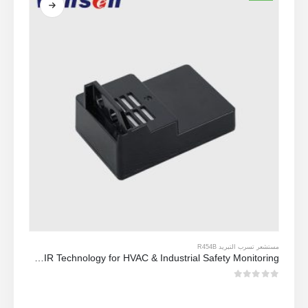
مستشعر تسرب التبريد R454B
ZRT512C-R454B-4-TI Refrigerant Sensor Module | NDIR Technology for HVAC & Industrial Safety Monitoring
0
من 5