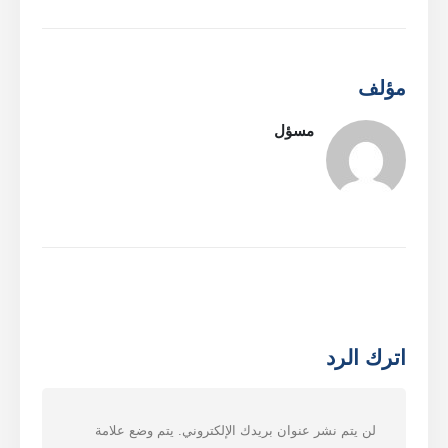
مؤلف
مسؤل
Whatsapp
WeChat
المنتجات الساخنة
مستشعر R290
مستشعر R454B
مستشعر R32
مستشعر R410
مستشعر R454B
اترك الرد
حلنا
الكشف عن تسرب التبريد لأنظمة HVAC
مراقبة مبرد السلسلة الباردة
لن يتم نشر عنوان بريدك الإلكتروني.
يتم وضع علامة