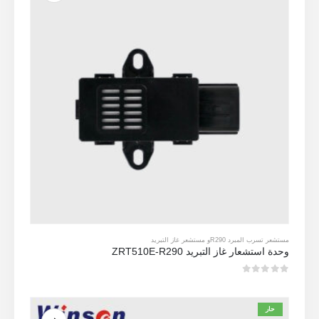
مستشعر تسرب المبرد R290
و
مستشعر غاز التبريد
وحدة استشعار غاز التبريد ZRT510E-R290
0
من 5
حار