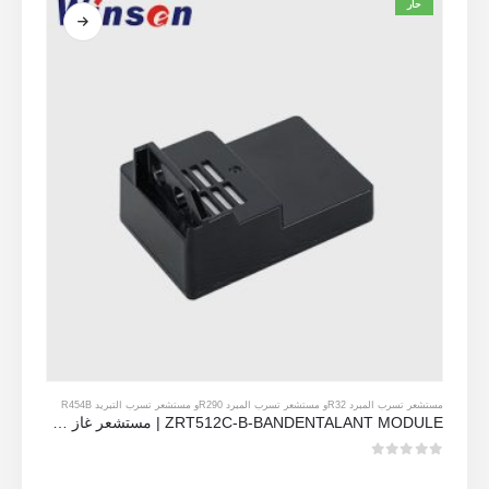
حار
مستشعر تسرب المبرد R32
و
مستشعر تسرب المبرد R290
و
مستشعر تسرب التبريد R454B
ZRT512C-B-BANDENTALANT MODULE | مستشعر غاز NDIR منخفض الجهد لـ R32 ، R454B ، R290
0
من 5