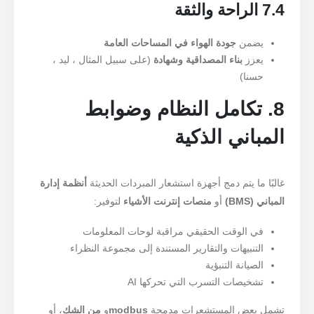
7.4 الراحة والثقة
يضمن
جودة الهواء في المساحات العامة
يعزز
بناء المصداقية وشهادة
(على سبيل المثال ، ليد ،
حسنا)
8. تكامل النظام وضوابط
المباني الذكية
غالبًا ما يتم دمج أجهزة استشعار المبردات الحديثة
أنظمة إدارة
المباني (BMS)
أو
منصات إنترنت الأشياء
لتوفير:
في الوقت الحقيقي مراقبة لوحات المعلومات
التنبيهات والتقارير المستندة إلى مجموعة النظراء
الصيانة التنبؤية
تشخيصات التسرب التي تحركها AI
تشمل بعض المستشعرات مدمجة
modbus
و
من الشك
، أو