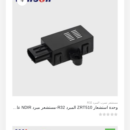
مستشعر تسرب المبرد R32
وحدة استشعار ZRT510 المبرد R32-مستشعر مبرد NDIR عالي الأداء
0
من 5