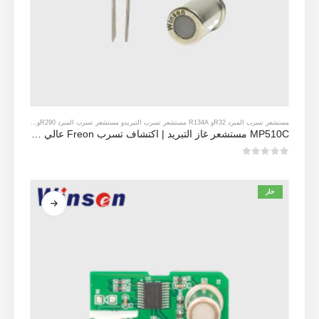
مستشعر تسرب المبرد R32
و
R134A مستشعر تسرب التبريد
و
مستشعر تسرب المبرد R290
و
مستشعر تسرب ال
MP510C مستشعر غاز التبريد | اكتشاف تسرب Freon عالي الحساسية لـ R32 ، R134A ، R410A ، R290
0
من 5
حار