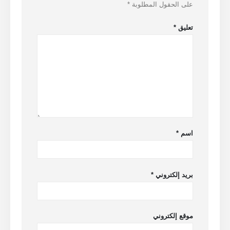
على الحقول المطلوبة
*
مراقبة نظام تبريد مركز البيانات
مراقبة سلامة التبريد للتخزين البارد
تعليق
*
مراقبة غاز التبريد الصناعي
عرض المزيد
تابعنا
اسم
*
بريد إلكتروني
*
وينسن. © 2026. جميع الحقوق محفوظة
سياسة الخصوصية
موقع إلكتروني