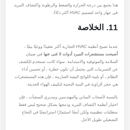
هذا يجمع بين درجة الحرارة والضغط والرطوبة واكتشاف التبريد
في جهاز واحد لتصميم HVAC أكثر ذكاءً.
11. الخلاصة
عندما تصبح أنظمة HVAC التجارية أكثر تعقيدًا ووعيًا بيئيًا ،
أصبحت مستشعرات المبرد أدوات لا غنى عنها
في ضمان
السلامة والموثوقية والاستدامة. سواء كانت تستخدم للكشف
عن التسريبات التي يحتمل أن تكون خطرة ، أو تحسين أداء
اتصل بنا
النظام ، أو تلبية اللوائح البيئية الصارمة ، فإن هذه المستشعرات
عنوان
: No.299 Jinsuo Road ، منطقة التكنولوجيا الفائقة الوطنية ، Zhengzhou
هي حجر الزاوية في البنية التحتية لتكييف الهواء الحديثة.
هاتف
:
0086-371-67169097
بالنسبة لأصحاب المباني والمهندسين ومديري المنشآت ، فإن
بريد إلكتروني
:
cece@winsensor.com
اختيار أنظمة اكتشاف التبريد ودمجها بشكل صحيح ليس فقط
Whatsapp
: +
8618595618735
متطلبات تنظيمية ولكن أيضًا استثمارًا استراتيجيًا في النجاح
التشغيلي طويل الأجل.
WeChat
: 18569903598