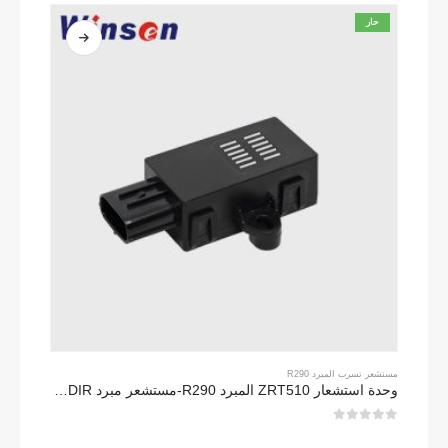
حار
مستشعر تسرب المبرد R290
وحدة استشعار ZRT510 المبرد R290-مستشعر مبرد NDIR عالي الأداء
0
من 5