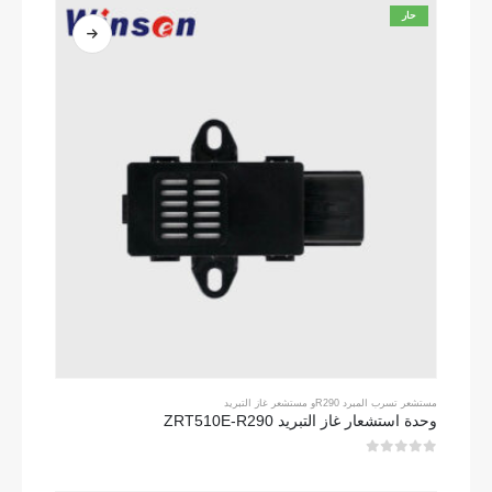
حار
مستشعر تسرب المبرد R290
و
مستشعر غاز التبريد
وحدة استشعار غاز التبريد ZRT510E-R290
0
من 5