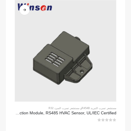
مستشعر تسرب التبريد R454B
و
مستشعر تسرب المبرد R32
ZRT512E-R454B & R32 NDIR Refrigerant Detection Module, RS485 HVAC Sensor, UL/IEC Certified
0
من 5