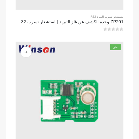
مستشعر تسرب المبرد R32
ZP201 وحدة الكشف عن غاز التبريد | استشعار تسرب R32 عالية الحساسية
0
من 5
حار