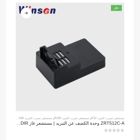
حار
مستشعر تسرب المبرد R32
و
مستشعر تسرب المبرد R290
و
مستشعر تسرب التبريد R454B
ZRT512C-A وحدة الكشف عن التبريد | مستشعر غاز NDIR لـ R32 ، R454B ، R290 | إمدادات طاقة الجهد العريض
0
من 5