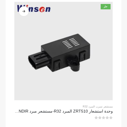
حار
مستشعر تسرب المبرد R32
وحدة استشعار ZRT510 المبرد R32-مستشعر مبرد NDIR عالي الأداء
0
من 5