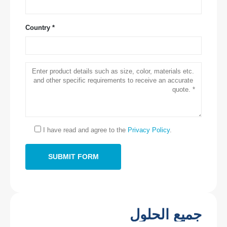
Country *
اتصل بنا
عنوان
: No.299 Jinsuo Road ، منطقة التكنولوجيا الفائقة الوطنية ، Zhengzhou
هاتف
:
0086-371-67169097
I have read and agree to the
Privacy Policy
.
بريد إلكتروني
:
cece@winsensor.com
Whatsapp
: +
8618595618735
WeChat
: 18569903598
جميع الحلول