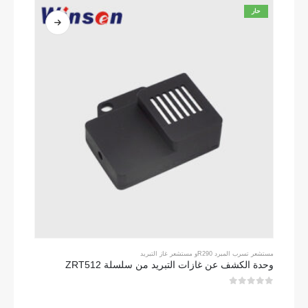
حار
مستشعر تسرب المبرد R290
و
مستشعر غاز التبريد
وحدة الكشف عن غازات التبريد من سلسلة ZRT512
0
من 5