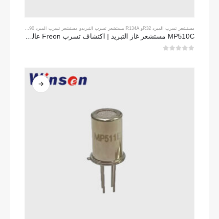
مستشعر تسرب المبرد R32
و
R134A مستشعر تسرب التبريد
و
مستشعر تسرب المبرد R290
و
مستشعر تسرب 
MP510C مستشعر غاز التبريد | اكتشاف تسرب Freon عالي الحساسية لـ R32 ، R134A ، R410A ، R290
0
من 5