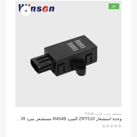
حار
مستشعر تسرب التبريد R454B
وحدة استشعار ZRT510 المبرد R454B-مستشعر مبرد NDIR عالي الأداء
0
من 5