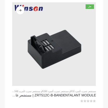
حار
مستشعر تسرب المبرد R32
و
مستشعر تسرب المبرد R290
و
مستشعر تسرب التبريد R454B
ZRT512C-B-BANDENTALANT MODULE | مستشعر غاز NDIR منخفض الجهد لـ R32 ، R454B ، R290
0
من 5