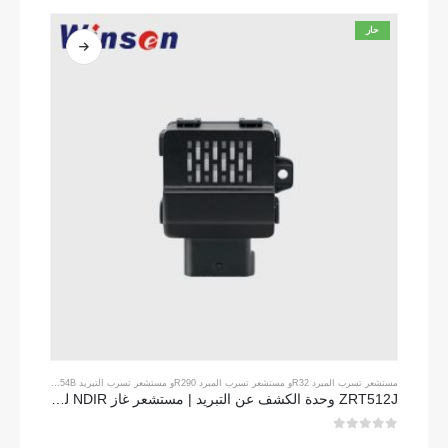
حار
مستشعر تسرب المبرد R32
و
مستشعر تسرب المبرد R290
و
مستشعر تسرب التبريد R454B
ZRT512J وحدة الكشف عن التبريد | مستشعر غاز NDIR لـ R32 ، R454B ، R290 | RS485 الاتصالات
0
من 5