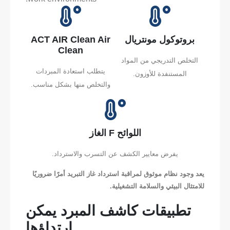
بروتوكول مونتريال
ACT AIR Clean Air
Clean
التخلص التدريجي من المواد
يتطلب استعادة المبردات
المستنفدة للأوزون.
والتخلص منها بشكل مناسب.
اللوائح F الغاز
يفرض معايير الكشف عن التسرب والاسترداد.
يعد وجود نظام موثوق لمراقبة استرداد غاز التبريد أمرًا ضروريًا
للامتثال البيئي والسلامة التشغيلية.
تطبيقات كاشف المبرد يمكن
ارتداؤها