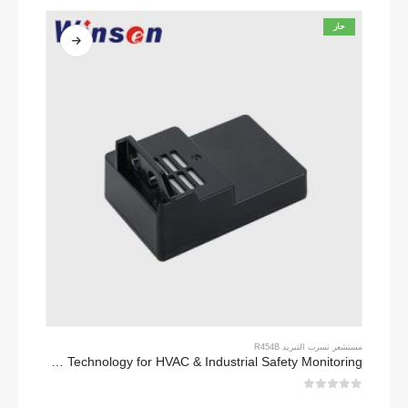
حار
مستشعر تسرب التبريد R454B
ZRT512C-R454B-4-TI Refrigerant Sensor Module | NDIR Technology for HVAC & Industrial Safety Monitoring
0
من 5