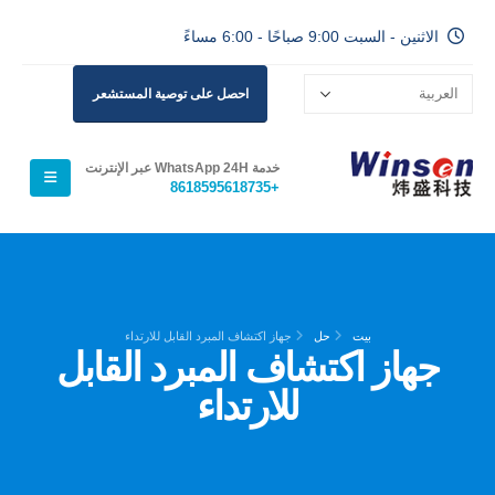
الاثنين - السبت 9:00 صباحًا - 6:00 مساءً
احصل على توصية المستشعر
خدمة WhatsApp 24H عبر الإنترنت
+8618595618735
بيت
حل
جهاز اكتشاف المبرد القابل للارتداء
جهاز اكتشاف المبرد القابل
للارتداء