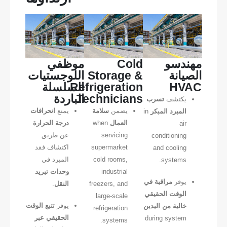
مهندسو
Cold
موظفي
الصيانة
Storage &
اللوجستيات
HVAC
Refrigeration
السلسلة
Technicians
الباردة
يكتشف
تسرب
يضمن
سلامة
يمنع
انحرافات
المبرد المبكر
in
العمال
when
درجة الحرارة
air
servicing
عن طريق
conditioning
supermarket
اكتشاف فقد
and cooling
cold rooms,
المبرد في
systems.
industrial
وحدات تبريد
يوفر
مراقبة في
freezers, and
النقل
.
الوقت الحقيقي
large-scale
يوفر
تتبع الوقت
خالية من اليدين
refrigeration
الحقيقي عبر
during system
systems.