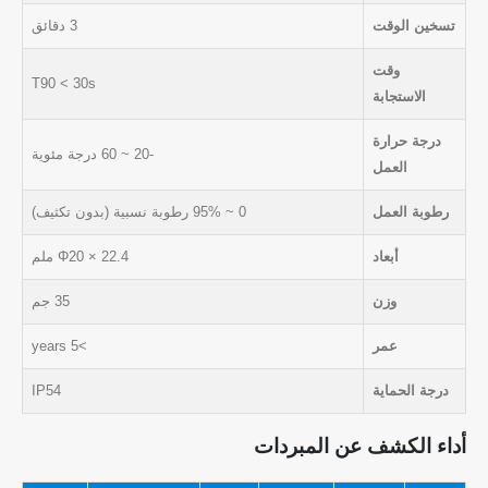
تسخين الوقت
3 دقائق
وقت
T90 < 30s
الاستجابة
درجة حرارة
-20 ~ 60 درجة مئوية
العمل
رطوبة العمل
0 ~ 95% رطوبة نسبية (بدون تكثيف)
أبعاد
Φ20 × 22.4 ملم
وزن
35 جم
عمر
>5 years
درجة الحماية
IP54
أداء الكشف عن المبردات