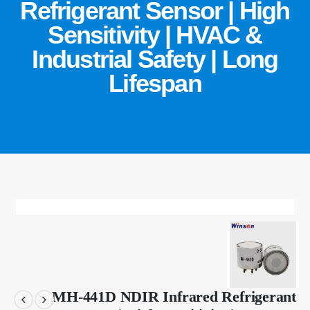
Refrigerant Sensor | High
Sensitivity | HVAC &
Industrial Safety | Long
Lifespan
MH-441D NDIR Infrared Refrigerant