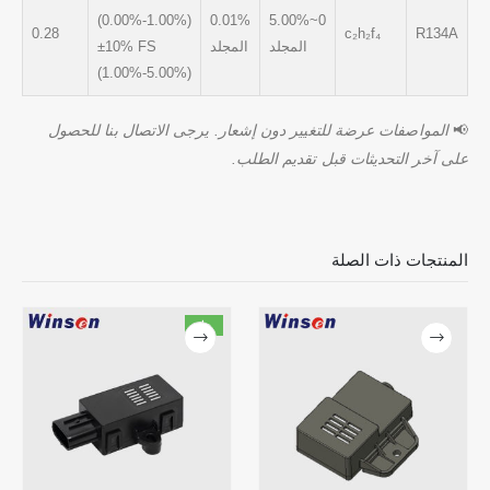
(0.00%-1.00%)
0.01%
0~5.00%
0.28
c₂h₂f₄
R134A
المجلد
المجلد
±10% FS
(1.00%-5.00%)
📢
المواصفات عرضة للتغيير دون إشعار. يرجى الاتصال بنا للحصول
على آخر التحديثات قبل تقديم الطلب.
المنتجات ذات الصلة
حار
اتصل بنا
عنوان
: No.299 Jinsuo Road ، منطقة التكنولوجيا الفائقة الوطنية ، Zhengzhou