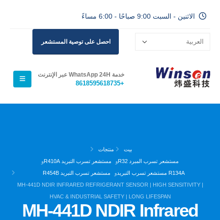
الاثنين - السبت 9:00 صباحًا - 6:00 مساءً
احصل على توصية المستشعر
خدمة WhatsApp 24H عبر الإنترنت
+8618595618735
بيت
منتجات
مستشعر تسرب المبرد R32
و
مستشعر تسرب التبريد R410A
و
R134A مستشعر تسرب التبريد
و
مستشعر تسرب التبريد R454B
MH-441D NDIR INFRARED REFRIGERANT SENSOR | HIGH SENSITIVITY |
HVAC & INDUSTRIAL SAFETY | LONG LIFESPAN
MH-441D NDIR Infrared