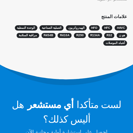
مستشعر R410
مستشعر R454B
علامات المنتج
حلنا
HAVC
HFC
HFO
الهيدروكربون
العملية الصناعية
الوحدة النمطية
الكشف عن تسرب التبريد لأنظمة HVAC
هو ن
R32
R134A
R290
R410A
R454B
مراقبة السلامة
مراقبة مبرد السلسلة الباردة
أشباه الموصلات
مراقبة نظام تبريد مركز البيانات
مراقبة سلامة التبريد للتخزين البارد
مراقبة غاز التبريد الصناعي
عرض المزيد
تابعنا
لست متأكدا
أي مستشعر
هل
أليس كذلك؟
احصل على استشارة أولية مجانية الآن