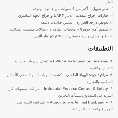
الغاز
✅
عمر طويل
– أكثر من
5 سنوات
من عملية موثوقة
✅
خيارات إخراج متعددة
- يدعم
UART وإخراج الجهد التناظري
✅
تعويض درجة الحرارة
– يضمن قياسات دقيقة
✅
تصميم آمن جوهريًا
– محطات الطاقة والاتصالات مصممة للسلامة
✅
نطاق كشف واسع
- يغطي
0~5% تركيز غاز التبريد
التطبيقات
📌
HVAC & Refrigeration Systems
– كشف تسربات وحدات
التكييف والتبريد
📌
مراقبة جودة الهواء الداخلي
– كشف تسربات المبردات في الأماكن
السكنية والتجارية
📌
Industrial Process Control & Safety
– مراقبة مستويات غاز
التبريد في المصانع ومنشآت التخزين
📌
Agriculture & Animal Husbandry
– المراقبة البيئية في
المزارع والدفيئات الزراعية