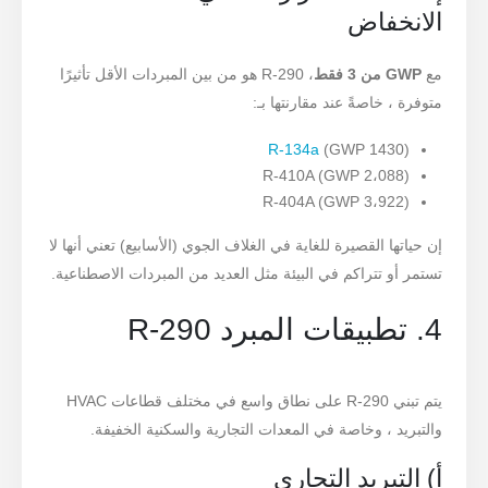
الانخفاض
مع
GWP من 3 فقط
، R-290 هو من بين المبردات الأقل تأثيرًا
متوفرة ، خاصةً عند مقارنتها بـ:
R-134a
(GWP 1430)
R-410A (GWP 2،088)
R-404A (GWP 3،922)
إن حياتها القصيرة للغاية في الغلاف الجوي (الأسابيع) تعني أنها لا
تستمر أو تتراكم في البيئة مثل العديد من المبردات الاصطناعية.
4. تطبيقات المبرد R-290
يتم تبني R-290 على نطاق واسع في مختلف قطاعات HVAC
والتبريد ، وخاصة في المعدات التجارية والسكنية الخفيفة.
أ) التبريد التجاري