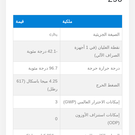
ملكية
قيمة
الصيغة الجزيئية
c₃h₈
نقطة الغليان (في 1 أجهزة
-42.1 درجة مئوية
الصراف الآلي)
درجة حرارة حرجة
96.7 درجة مئوية
4.25 ميجا باسكال (617
الضغط الحرج
رطل)
إمكانات الاحترار العالمي (GWP)
3
إمكانات استنزاف الأوزون
0
(ODP)