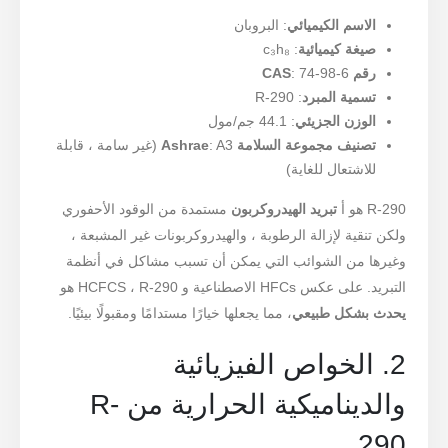
الاسم الكيميائي
: البروبان
صيغة كيميائية
: c₃h₈
رقم CAS
: 74-98-6
تسمية المبرد
: R-290
الوزن الجزيئي
: 44.1 جم/مول
تصنيف مجموعة السلامة Ashrae
: A3 (غير سامة ، قابلة
للاشتعال للغاية)
R-290 هو أ
تبريد الهيدروكربون
مستمدة من الوقود الأحفوري
ولكن تنقية لإزالة الرطوبة ، والهيدروكربونات غير المشبعة ،
وغيرها من الشوائب التي يمكن أن تسبب مشاكل في أنظمة
التبريد. على عكس HFCs الاصطناعية و HCFCS ، R-290 هو
يحدث بشكل طبيعي
، مما يجعلها خيارًا مستدامًا ومقبولًا بيئيًا.
2. الخواص الفيزيائية
والديناميكية الحرارية من R-
290