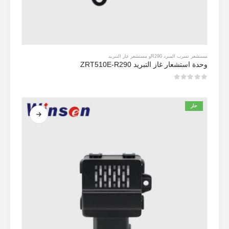
مستشعر تسرب المبرد R290
و
مستشعر غاز التبريد
وحدة استشعار غاز التبريد ZRT510E-R290
0
من 5
حار