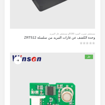
مستشعر تسرب المبرد R290
و
مستشعر غاز التبريد
وحدة الكشف عن غازات التبريد من سلسلة ZRT512
0
من 5
حار