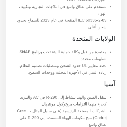
تستخدم على نطاق واسع في الثلاجات التجارية وتكييف
الهواء.
IEC 60335-2-89 المنقحة في عام 2019 للسماح بحدود
شحن أعلى.
الولايات المتحدة
معتمدة من قبل وكالة حماية البيئة تحت
برنامج SNAP
لتطبيقات محددة.
تحدد معايير UL حدود الشحن ومتطلبات تصميم النظام.
زيادة التبني في الأجهزة المحلية ووحدات السطح.
آسيا
تنتقل الصين والهند بنشاط إلى R-290 في AC والتبريد
كجزء منهما
التزامات بروتوكول مونتريال
.
الشركات المصنعة الرئيسية (على سبيل المثال ، Gree ،
Godrej) تنتج مكيفات الهواء المستندة إلى R-290 على
نطاق واسع.