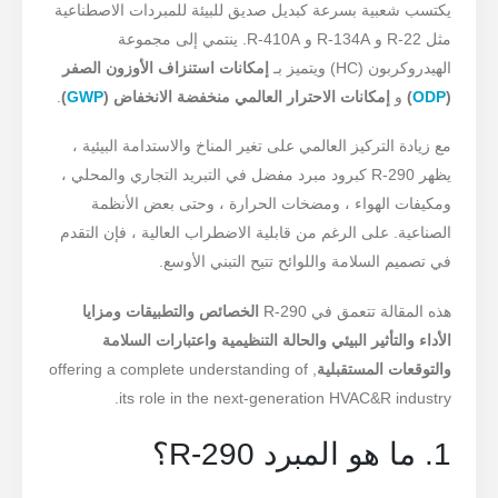
يكتسب شعبية بسرعة كبديل صديق للبيئة للمبردات الاصطناعية
مثل R-22 و R-134A و R-410A. ينتمي إلى مجموعة
الهيدروكربون (HC) ويتميز بـ
إمكانات استنزاف الأوزون الصفر
(
ODP
)
و
إمكانات الاحترار العالمي منخفضة الانخفاض (
GWP
)
.
مع زيادة التركيز العالمي على تغير المناخ والاستدامة البيئية ،
يظهر R-290 كبرود مبرد مفضل في التبريد التجاري والمحلي ،
ومكيفات الهواء ، ومضخات الحرارة ، وحتى بعض الأنظمة
الصناعية. على الرغم من قابلية الاضطراب العالية ، فإن التقدم
في تصميم السلامة واللوائح تتيح التبني الأوسع.
هذه المقالة تتعمق في R-290
الخصائص والتطبيقات ومزايا
الأداء والتأثير البيئي والحالة التنظيمية واعتبارات السلامة
والتوقعات المستقبلية
, offering a complete understanding of
its role in the next-generation HVAC&R industry.
1. ما هو المبرد R-290؟