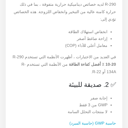
R-290 لديه خصائص ديناميكية حرارية متفوقة ، بما في ذلك
حرارة كامنة عالية من التبخير وانخفاض اللزوجة. هذه الخصائص
تؤدي إلى:
انخفاض استهلاك الطاقة
إزاحة ضاغط أصغر
معامل أعلى للأداء (COP)
في العديد من الاختبارات ، أظهرت الأنظمة التي تستخدم R-290
10-20 ٪ أفضل كفاءة الطاقة
من الأنظمة التي تستخدم R-
134A أو R-22.
✅ 2. صديقة للبيئة
إجابة صفر
GWP من 3 فقط
لا منتجات التحلل السامة
حاسبة GWP (حاسبة المبرد)