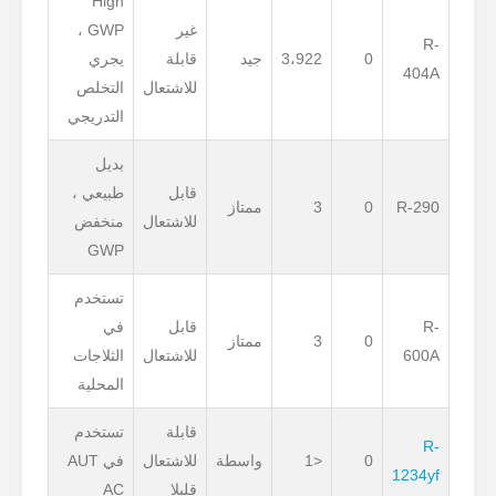
High
غير
GWP ،
R-
0
3،922
جيد
قابلة
يجري
404A
للاشتعال
التخلص
التدريجي
بديل
قابل
طبيعي ،
R-290
0
3
ممتاز
للاشتعال
منخفض
GWP
تستخدم
R-
قابل
في
0
3
ممتاز
600A
للاشتعال
الثلاجات
المحلية
قابلة
تستخدم
R-
0
<1
واسطة
للاشتعال
في AUT
1234yf
قليلا
AC