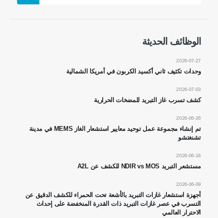
الوظائف الحديثة
2026-07-27
وحدات تكثيف ثاني أكسيد الكربون في أمريكا الشمالية
اتصل بنا
2026-07-03
كشف تسرب غاز التبريد للمضخات الحرارية
عنوان
: No.299 Jinsuo Road ، منطقة التكنولوجيا الفائقة الوطنية ، Zhengzhou
هاتف
:
0086-371-67169097
2026-06-26
تم إنشاء مجموعة عمل توحيد معايير استشعار الغاز MEMS في مدينة
بريد إلكتروني
:
cece@winsensor.com
تشنغتشو
Whatsapp
: +
8618595618735
2026-06-16
مستشعر التبريد NDIR vs MOS للكشف عن A2L
WeChat
: 18569903598
2026-06-09
أجهزة استشعار غازات التبريد بالأشعة تحت الحمراء للكشف الدقيق عن
التسرب في عصر غازات التبريد ذات القدرة المنخفضة على إحداث
الاحترار العالمي