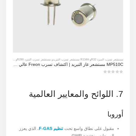
مستشعر تسرب المبرد R32
و
R134A مستشعر تسرب التبريد
و
مستشعر تسرب المبرد R290
و
مستشعر تسرب ال
MP510C مستشعر غاز التبريد | اكتشاف تسرب Freon عالي الحساسية لـ R32 ، R134A ، R410A ، R290
0
من 5
7. اللوائح والمعايير العالمية
أوروبا
مقبول على نطاق واسع تحت
تنظيم F-GAS
، الذي يعزز
المبردات منخفضة GWP.