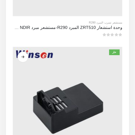
مستشعر تسرب المبرد R290
وحدة استشعار ZRT510 المبرد R290-مستشعر مبرد NDIR عالي الأداء
0
من 5
حار