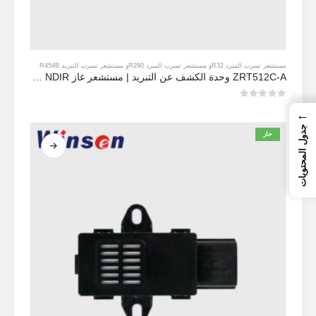
مستشعر تسرب المبرد R32
و
مستشعر تسرب المبرد R290
و
مستشعر تسرب التبريد R454B
ZRT512C-A وحدة الكشف عن التبريد | مستشعر غاز NDIR لـ R32 ، R454B ، R290 | إمدادات طاقة الجهد العريض
0
من 5
←
جدول المحتويات
حار