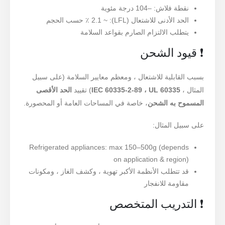
نقطة فلاش: –104 درجة مئوية
الحد الأدنى للاشتعال (LFL): ~ 2.1 ٪ حسب الحجم
يتطلب الالتزام الصارم بقواعد السلامة
❗ قيود الشحن
بسبب القابلية للاشتعال ، ومعظم معايير السلامة (على سبيل
المثال ،
IEC 60335-2-89 ، UL 60335
) تقييد
الحد الأقصى
المسموح به الشحن
، خاصة في المساحات العامة أو المحصورة.
على سبيل المثال:
Refrigerated appliances: max 150–500g (depends
on application & region)
قد تتطلب الأنظمة الأكبر تهوية ، وكشف الغاز ، ومكونات
مقاومة للانفجار
❗ التدريب المتخصص