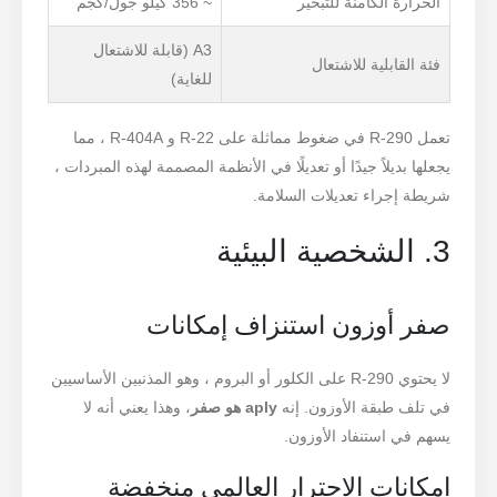
الحرارة الكامنة للتبخير
~ 356 كيلو جول/كجم
A3 (قابلة للاشتعال
فئة القابلية للاشتعال
للغاية)
تعمل R-290 في ضغوط مماثلة على R-22 و R-404A ، مما
يجعلها بديلاً جيدًا أو تعديلًا في الأنظمة المصممة لهذه المبردات ،
شريطة إجراء تعديلات السلامة.
3. الشخصية البيئية
صفر أوزون استنزاف إمكانات
لا يحتوي R-290 على الكلور أو البروم ، وهو المذنبين الأساسيين
في تلف طبقة الأوزون. إنه
aply هو صفر
، وهذا يعني أنه لا
يسهم في استنفاد الأوزون.
إمكانات الاحترار العالمي منخفضة