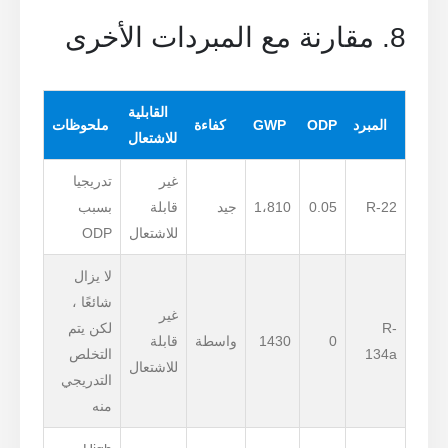
8. مقارنة مع المبردات الأخرى
القابلية
المبرد
ODP
GWP
كفاءة
ملحوظات
للاشتعال
غير
تدريجيا
R-22
0.05
1،810
جيد
قابلة
بسبب
للاشتعال
ODP
لا يزال
شائعًا ،
غير
R-
لكن يتم
0
1430
واسطة
قابلة
134a
التخلص
للاشتعال
التدريجي
منه