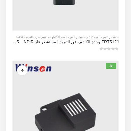
مستشعر تسرب المبرد R32
و
مستشعر تسرب المبرد R290
و
مستشعر تسرب التبريد R454B
ZRT512J وحدة الكشف عن التبريد | مستشعر غاز NDIR لـ R32 ، R454B ، R290 | RS485 الاتصالات
0
من 5
حار