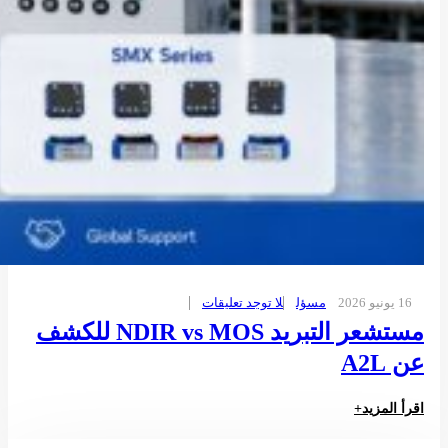
16 يونيو 2026
مسؤل
لا توجد تعليقات
مستشعر التبريد NDIR vs MOS للكشف
عن A2L
اقرأ المزيد+