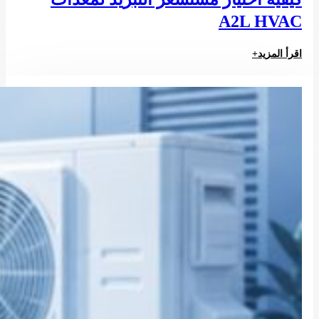
A2L HVAC
اقرأ المزيد+