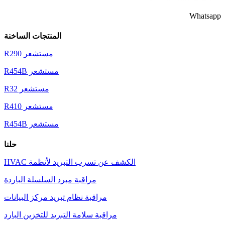
Whatsapp
المنتجات الساخنة
مستشعر R290
مستشعر R454B
مستشعر R32
مستشعر R410
مستشعر R454B
حلنا
الكشف عن تسرب التبريد لأنظمة HVAC
مراقبة مبرد السلسلة الباردة
مراقبة نظام تبريد مركز البيانات
مراقبة سلامة التبريد للتخزين البارد