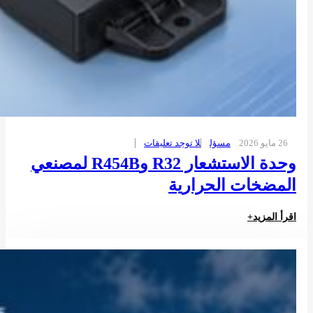
26 مايو 2026
مسؤل
لا توجد تعليقات
وحدة الاستشعار R32 وR454B لمصنعي
المضخات الحرارية
اقرأ المزيد+