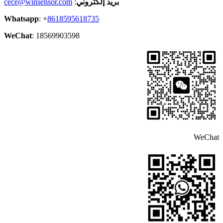
بريد إلكتروني
:
cece@winsensor.com
Whatsapp
: +
8618595618735
WeChat
: 18569903598
WeChat