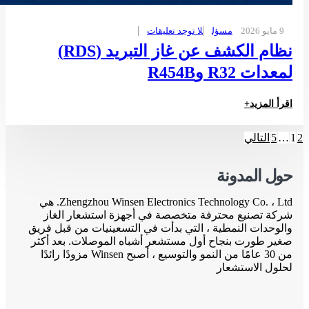
9 مايو 2026
مسؤل
لا توجد تعليقات
نظام الكشف عن غاز التبريد (RDS)
لمعدات R32 وR454B
اقرأ المزيد+
2
1
…
5
التالي
حول المدونة
Zhengzhou Winsen Electronics Technology Co. ، Ltd. هي
شركة تصنيع محترفة متخصصة في أجهزة استشعار الغاز
والوحدات النمطية ، التي بدأت في التسعينيات من قبل فريق
صغير طورت بنجاح أول مستشعر أشباه الموصلات. بعد أكثر
من 30 عامًا من النمو والتوسيع ، أصبح Winsen مزودًا رائدًا
لحلول الاستشعار