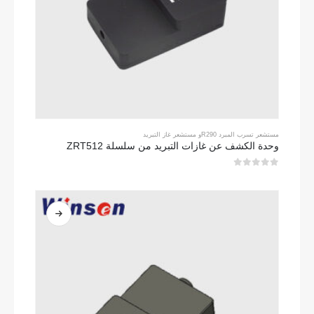
مستشعر تسرب المبرد R290
و
مستشعر غاز التبريد
وحدة الكشف عن غازات التبريد من سلسلة ZRT512
0
من 5