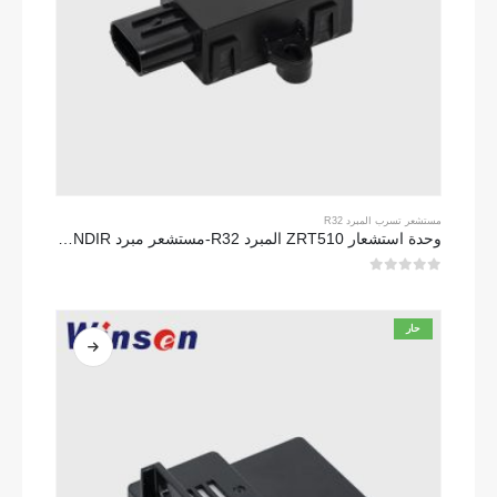
مستشعر تسرب المبرد R32
وحدة استشعار ZRT510 المبرد R32-مستشعر مبرد NDIR عالي الأداء
0
من 5
حار