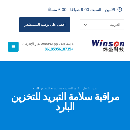
الاثنين - السبت 9:00 صباحًا - 6:00 مساءً
احصل على توصية المستشعر
خدمة WhatsApp 24H عبر الإنترنت
+8618595618735
بيت
حل
مراقبة سلامة التبريد للتخزين البارد
مراقبة سلامة التبريد للتخزين
البارد