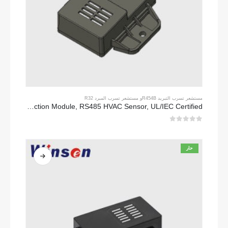
مستشعر تسرب التبريد R454B
و
مستشعر تسرب المبرد R32
ZRT512E-R454B & R32 NDIR Refrigerant Detection Module, RS485 HVAC Sensor, UL/IEC Certified
0
من 5
حار