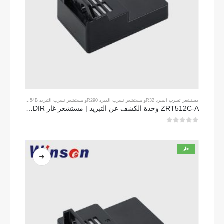
مستشعر تسرب المبرد R32
و
مستشعر تسرب المبرد R290
و
مستشعر تسرب التبريد R454B
ZRT512C-A وحدة الكشف عن التبريد | مستشعر غاز NDIR لـ R32 ، R454B ، R290 | إمدادات طاقة الجهد العريض
0
من 5
حار