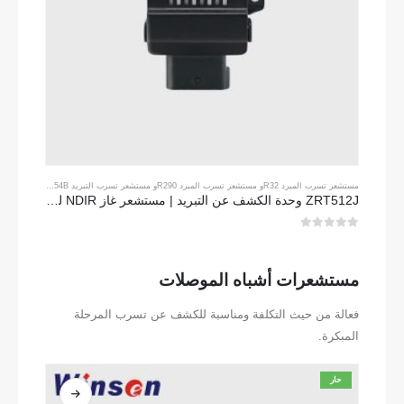
مستشعر تسرب المبرد R32
و
مستشعر تسرب المبرد R290
و
مستشعر تسرب التبريد R454B
ZRT512J وحدة الكشف عن التبريد | مستشعر غاز NDIR لـ R32 ، R454B ، R290 | RS485 الاتصالات
0
من 5
مستشعرات أشباه الموصلات
فعالة من حيث التكلفة ومناسبة للكشف عن تسرب المرحلة
المبكرة.
حار