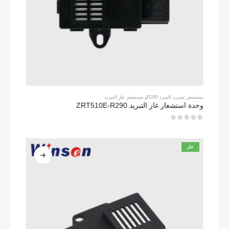
مستشعر تسرب المبرد R290
و
مستشعر غاز التبريد
وحدة استشعار غاز التبريد ZRT510E-R290
0
من 5
حار