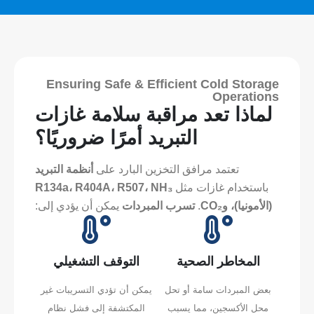
Ensuring Safe & Efficient Cold Storage
Operations
لماذا تعد مراقبة سلامة غازات
التبريد أمرًا ضروريًا؟
تعتمد مرافق التخزين البارد على
أنظمة التبريد
باستخدام غازات مثل
R134a، R404A، R507، NH₃
(الأمونيا)، وCO₂
.
تسرب المبردات
يمكن أن يؤدي إلى:
المخاطر الصحية
التوقف التشغيلي
بعض المبردات سامة أو تحل
يمكن أن تؤدي التسريبات غير
محل الأكسجين، مما يسبب
المكتشفة إلى فشل نظام