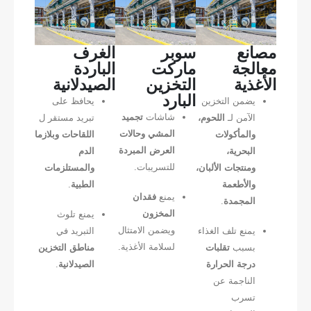
مصانع
سوبر
الغرف
معالجة
ماركت
الباردة
الأغذية
التخزين
الصيدلانية
البارد
يضمن التخزين
يحافظ على
شاشات
تجميد
الآمن لـ
اللحوم،
تبريد مستقر ل
المشي وحالات
والمأكولات
اللقاحات وبلازما
العرض المبردة
البحرية،
الدم
للتسريبات.
ومنتجات الألبان،
والمستلزمات
والأطعمة
الطبية
.
يمنع
فقدان
المجمدة
.
المخزون
يمنع تلوث
ويضمن الامتثال
يمنع تلف الغذاء
التبريد في
لسلامة الأغذية.
بسبب
تقلبات
مناطق التخزين
درجة الحرارة
الصيدلانية
.
الناجمة عن
تسرب