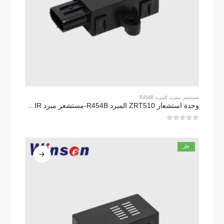
مستشعر تسرب التبريد R454B
وحدة استشعار ZRT510 المبرد R454B-مستشعر مبرد NDIR عالي الأداء
0
من 5
حار