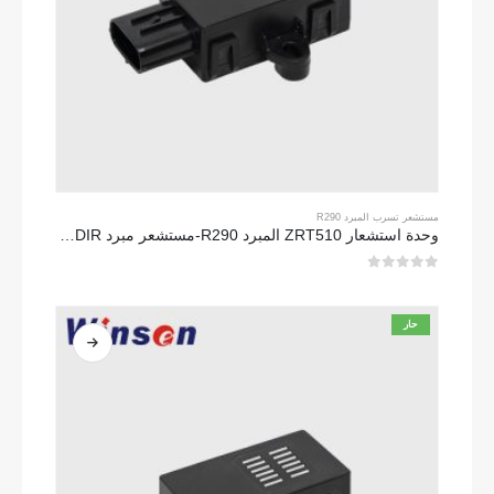
مستشعر تسرب المبرد R290
وحدة استشعار ZRT510 المبرد R290-مستشعر مبرد NDIR عالي الأداء
0
من 5
حار