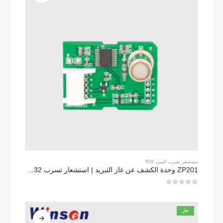
مستشعر تسرب المبرد R32
ZP201 وحدة الكشف عن غاز التبريد | استشعار تسرب R32 عالية الحساسية
0
من 5
حار