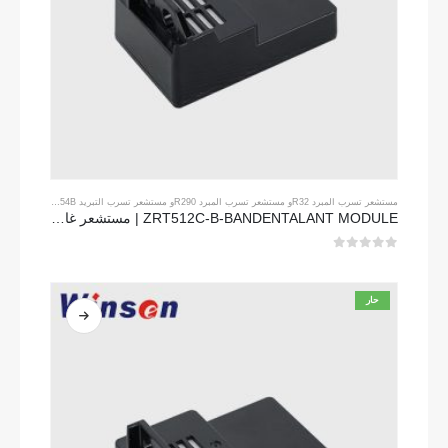
مستشعر تسرب المبرد R32
و
مستشعر تسرب المبرد R290
و
مستشعر تسرب التبريد R454B
ZRT512C-B-BANDENTALANT MODULE | مستشعر غاز NDIR منخفض الجهد لـ R32 ، R454B ، R290
0
من 5
حار