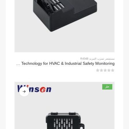
مستشعر تسرب التبريد R454B
ZRT512C-R454B-4-TI Refrigerant Sensor Module | NDIR Technology for HVAC & Industrial Safety Monitoring
0
من 5
حار