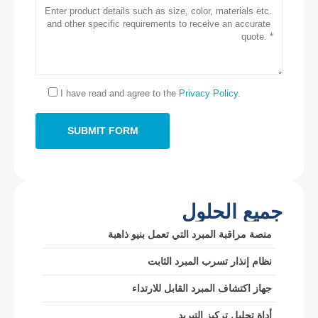
اتصل بنا
عنوان
: No.299 Jinsuo Road ، منطقة التكنولوجيا الفائقة الوطنية ، Zhengzhou
هاتف
:
0086-371-67169097
I have read and agree to the
Privacy Policy
.
بريد إلكتروني
:
cece@winsensor.com
Whatsapp
: +
8618595618735
WeChat
: 18569903598
جميع الحلول
منصة مراقبة المبرد التي تعمل بنيو ذاهبة
نظام إنذار تسرب المبرد الثابت
Whatsapp
WeChat
المنتجات الساخنة
جهاز اكتشاف المبرد القابل للارتداء
مستشعر R290
أداة تحليل تركيز التبريد