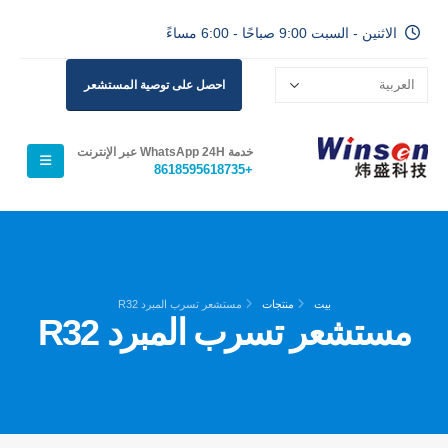
الاثنين - السبت 9:00 صباحًا - 6:00 مساءً
احصل على توصية المستشعر
خدمة WhatsApp 24H عبر الإنترنت
+8618595618735
بيت
منتجات
مستشعر تسرب المبرد R32
مستشعر تسرب المبرد R32