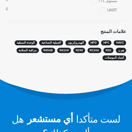
مستوى TTL
مستشعر R32
6
UART
مستشعر R410
مستشعر R454B
علامات المنتج
حلنا
HAVC
HFC
HFO
الهيدروكربون
العملية الصناعية
الوحدة النمطية
الكشف عن تسرب التبريد لأنظمة HVAC
هو ن
R32
R134A
R290
R410A
R454B
مراقبة السلامة
مراقبة مبرد السلسلة الباردة
أشباه الموصلات
مراقبة نظام تبريد مركز البيانات
مراقبة سلامة التبريد للتخزين البارد
مراقبة غاز التبريد الصناعي
عرض المزيد
تابعنا
لست متأكدا
أي مستشعر
هل