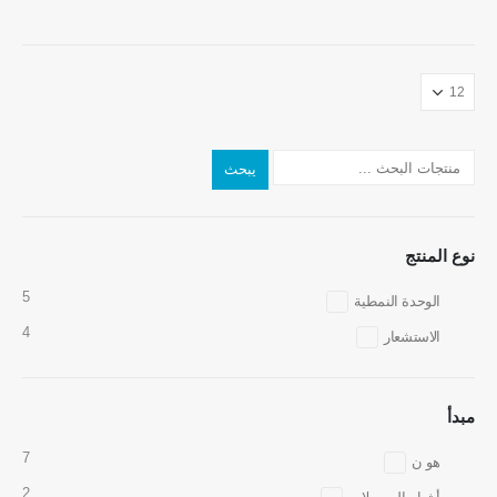
يبحث
نوع المنتج
5
الوحدة النمطية
4
الاستشعار
مبدأ
7
هو ن
2