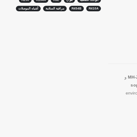
R410A
R454B
مراقبة السلامة
أشباه الموصلات
MH-Z
و
so
enviro