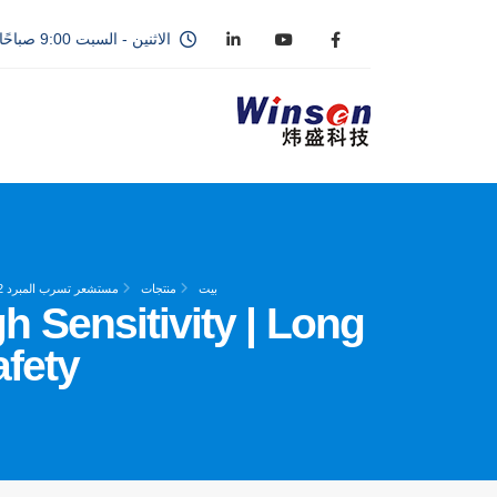
الاثنين - السبت 9:00 صباحًا - 6:00 مساءً
بيت
منتجات
مستشعر تسرب المبرد R32
 Sensitivity | Long
afety