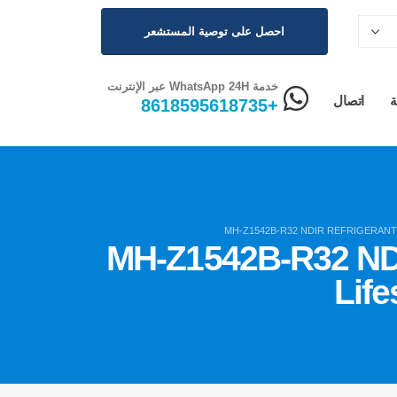
احصل على توصية المستشعر
خدمة WhatsApp 24H عبر الإنترنت
ة
اتصال
+8618595618735
MH-Z1542B-R32 NDIR REFRIGERANT 
MH-Z1542B-R32 NDIR
Life