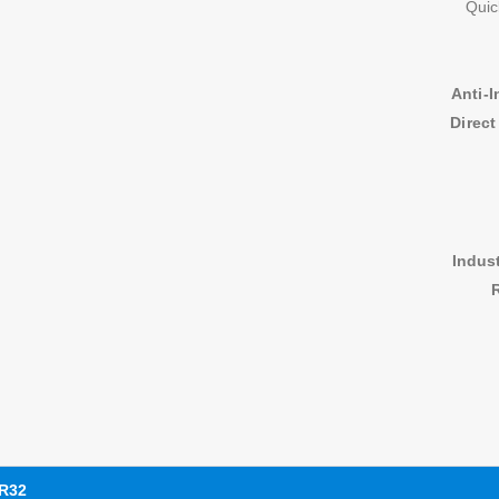
Anti-I
Direct
Indust
R32