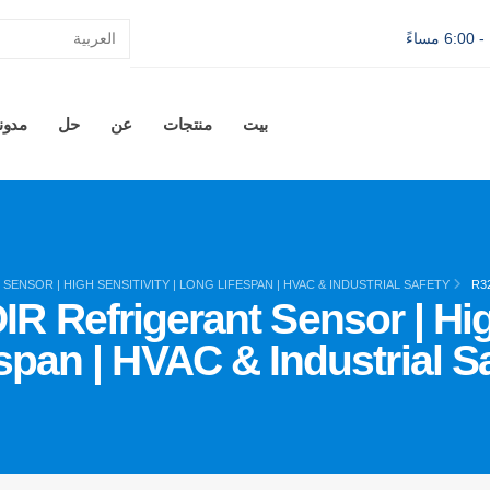
بيت
منتجات
عن
حل
مدون
SENSOR | HIGH SENSITIVITY | LONG LIFESPAN | HVAC & INDUSTRIAL SAFETY
 Refrigerant Sensor | High
span | HVAC & Industrial S