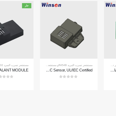
حار
المنتجات الساخنة
الكشف عن تسرب التبريد لأنظمة C
مستشعر R290
 R454B
مستشعر تسرب التبريد R454B
و
مستشعر تسرب المبرد R32
مستشعر تسرب المبرد R32
ZR210-وحدة الكشف عن غازات التبريد
ZRT512E-R454B & R32 NDIR Refrigerant Detection Module, RS485 HVAC Sensor, UL/IEC Certified
مراقبة مبرد السلسل
مستشعر R454B
مراقبة نظام تبريد مركز
مستشعر R32
0
من 5
0
من 5
مراقبة سلامة التبريد للتخ
مستشعر R410
مراقبة غاز التبري
مستشعر R454B
عرض المزيد