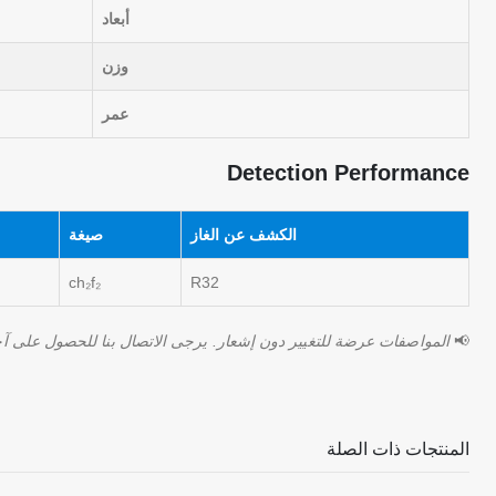
أبعاد
وزن
عمر
Detection Performance
الكشف عن الغاز
صيغة
ch₂f₂
R32
📢
المواصفات عرضة للتغيير دون إشعار. يرجى الاتصال بنا للحصول على آخ
المنتجات ذات الصلة