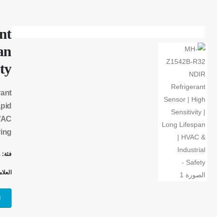
nt
an
ty
rant
apid
VAC
ring
فئة:
م
العلا
ا