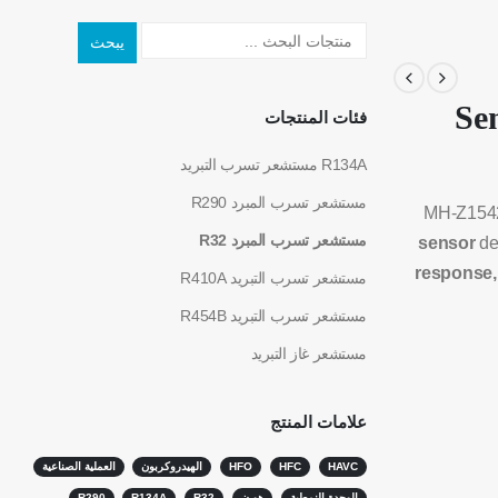
يبحث
Sen
فئات المنتجات
R134A مستشعر تسرب التبريد
مستشعر تسرب المبرد R290
MH-Z1542
مستشعر تسرب المبرد R32
sensor
de
response, 
مستشعر تسرب التبريد R410A
مستشعر تسرب التبريد R454B
مستشعر غاز التبريد
علامات المنتج
HAVC
HFC
HFO
الهيدروكربون
العملية الصناعية
الوحدة النمطية
هو ن
R32
R134A
R290