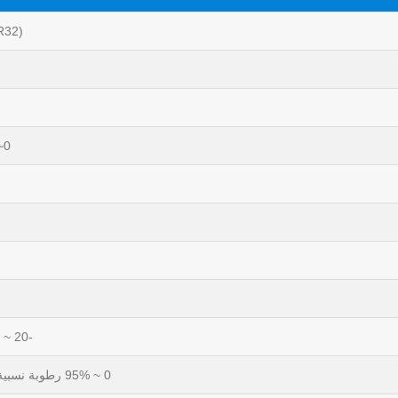
R32)
0~5.00% المجلد
-20 ~ 60 درجة مئوية
0 ~ 95% رطوبة نسبية (بدون تكثيف)