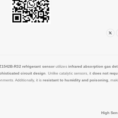
1542B-R32 refrigerant sensor
utilizes
infrared absorption gas de
phisticated circuit design
. Unlike catalytic sensors, it
does not requ
nments. Additionally, it is
resistant to humidity and poisoning
, maki
High Sens