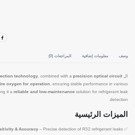
وصف
معلومات إضافية
المراجعات (0)
ال
precision optical circuit
, combined with a
tection technology
ire oxygen for operation
, ensuring stable performance in various
ng it a
reliable and low-maintenance
solution for refrigerant leak
detection.
الميزات الرئيسية
itivity & Accuracy
– Precise detection of R32 refrigerant leaks
✅