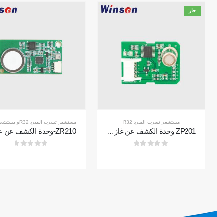
حار
اتصل بنا
عنوان
: No.299 Jinsuo Road ، منطقة التكنولوجيا
مستشعر تسرب المبرد R32
مستشعر تسرب المبرد R32
و
مستشعر تسرب التبريد
الفائقة الوطنية ، Zhengzhou
ZP201 وحدة الكشف عن غاز التبريد | استشعار تسرب R32 عالية الحساسية
هاتف
:
0086-371-67169097
0
من 5
0
من 5
بريد إلكتروني
:
cece@winsensor.com
Whatsapp
: +
8618595618735
WeChat
: 18569903598