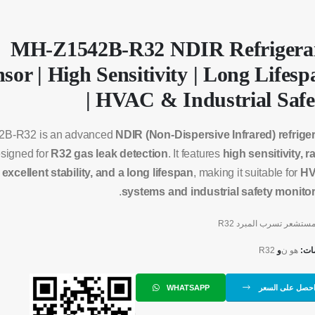
MH-Z1542B-R32 NDIR Refrigera
sor | High Sensitivity | Long Lifesp
| HVAC & Industrial Safe
B-R32 is an advanced
NDIR (Non-Dispersive Infrared) refrige
signed for
R32 gas leak detection
. It features
high sensitivity, r
excellent stability, and a long lifespan
, making it suitable for
H
.
systems and industrial safety monito
ستشعر تسرب المبرد R32
مات:
هو ن
و
R32
حصل على السعر
WHATSAPP