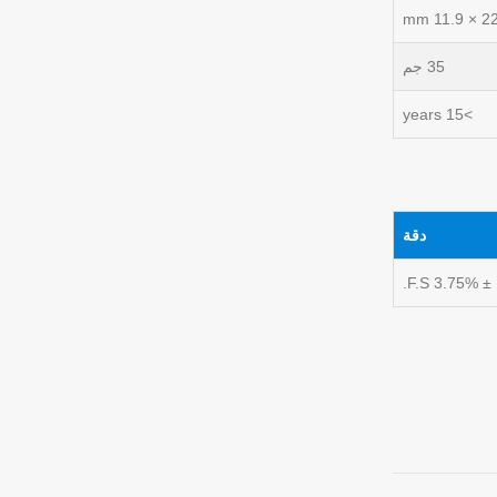
35 جم
>15 years
دقة
± 3.75% F.S.