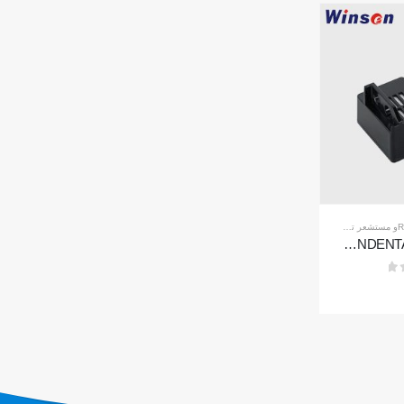
حار
حلنا
تابعنا
HVA
و
مستشعر تسرب المبرد R290
و
مستشعر تسرب التبريد R454B
مستشعر تسرب التبريد R454B
ZRT512C-B-BANDENTALANT MODULE | مستشعر غاز NDIR منخفض الجهد لـ R32 ، R454B ، R290
ZRT512C-R454B-4-TI Refrigerant Sensor Module | NDIR Technology for HVAC & Industrial Safety Monitoring
ة الباردة
 البيانات
0
من 5
زين البارد
د الصناعي