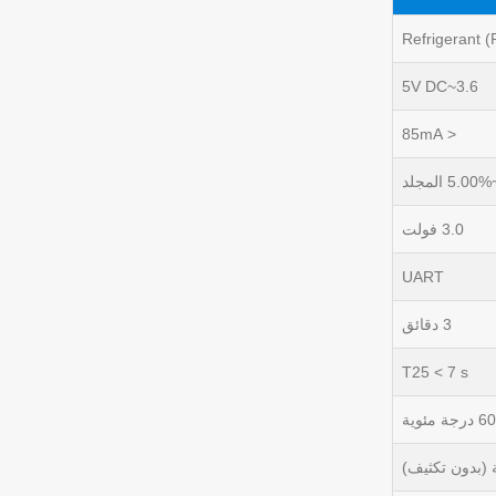
Refrigerant (
3.6~5V DC
< 85mA
3.0 فولت
UART
3 دقائق
T25 < 7 s